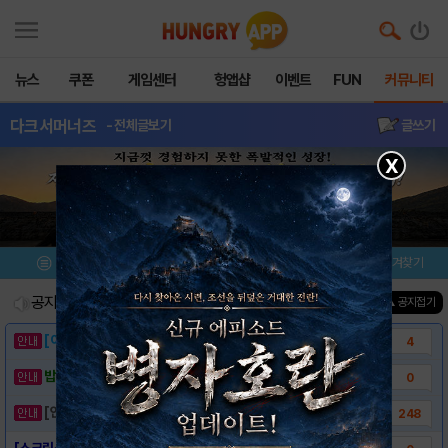
뉴스
쿠폰
게임센터
헝앱샵
이벤트
FUN
커뮤니티
다크서머너즈
- 전체글보기
글쓰기
X
메뉴
이벤트/미션
설치/평가
즐겨찾기
공지사항
진행중인 이벤트
0
건
▲ 공지접기
[이벤트] 웃음으로 매일매일 해피! 유머 게시..
4
밥알이의 헝앱통신 ⑲ “밥알이, 드디어 멀티를..
0
[안내] 헝그리앱 필수 상식! 밥알 획득 안내..
248
[스크린샷] - 다크 서머너즈