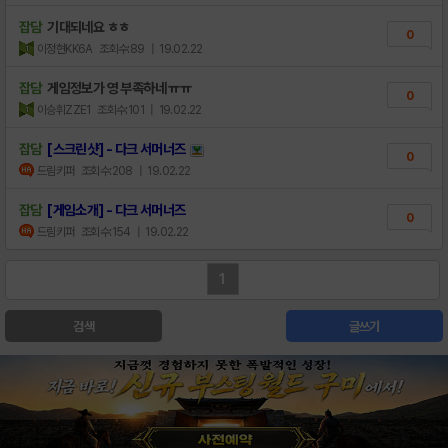
잡담
기대되네요 ㅎㅎ
0
이정현KK6A
조회수:89
| 19.02.22
잡담
게임정보가 영 부족하네 ㅠㅠ
0
이승휘ZZE1
조회수:101
| 19.02.22
잡담
[스크린샷] - 다크 서머너즈
0
드림키퍼
조회수:208
| 19.02.22
잡담
[게임소개] - 다크 서머너즈
0
드림키퍼
조회수:154
| 19.02.22
1
검색
글쓰기