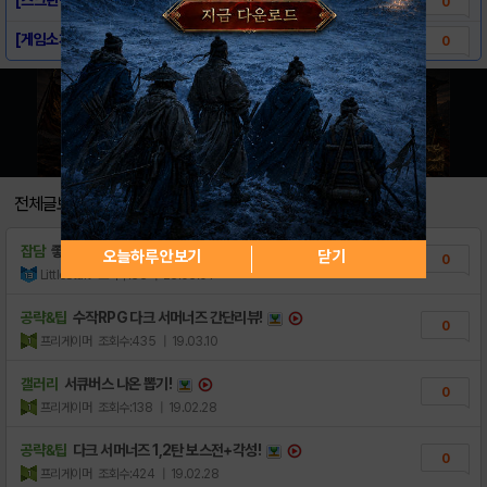
0
[게임소개] - 다크 서머너즈
0
전체글보기
잡담
좋은하루
오늘하루 안보기
닫기
0
LittleStart
조회수:33
| 23.03.01
공략&팁
수작RPG 다크 서머너즈 간단리뷰!
0
프리게이머
조회수:435
| 19.03.10
갤러리
서큐버스 나온 뽑기!
0
프리게이머
조회수:138
| 19.02.28
공략&팁
다크 서머너즈 1,2탄 보스전+각성!
0
프리게이머
조회수:424
| 19.02.28