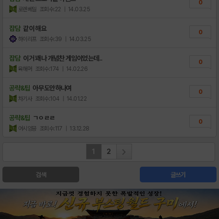
0
로렌베일
조회수:22
| 14.03.25
잡담
같이 해요
0
하이리프
조회수:39
| 14.03.25
잡담
이거 꽤나 개념찬 게임이었는데..
0
육해머
조회수:174
| 14.02.26
공략&팁
아무도안하나여
0
차기사
조회수:104
| 14.01.22
공략&팁
ㄱㅇㄹㄹ
0
어시양공
조회수:117
| 13.12.28
1
2
검색
글쓰기