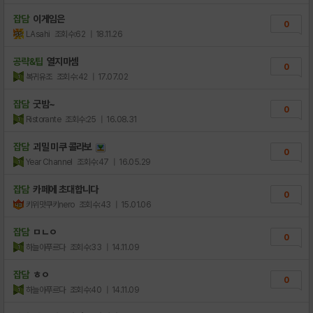
잡담
이게임은
0
LAsahi
조회수:62
| 18.11.26
공략&팁
열지마셈
0
복귀유조
조회수:42
| 17.07.02
잡담
굿밤~
0
Ristorante
조회수:25
| 16.08.31
잡담
괴밀 미쿠 콜라보
0
Year Channel
조회수:47
| 16.05.29
잡담
카페에 초대합니다
0
키위맛쿠키nero
조회수:43
| 15.01.06
잡담
ㅁㄴㅇ
0
하늘아푸르다
조회수:33
| 14.11.09
잡담
ㅎㅇ
0
하늘아푸르다
조회수:40
| 14.11.09