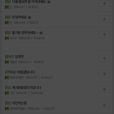
잡담
다들 월요병 잘 이겨내세요
0
믠
조회수:31
| 14.10.13
잡담
안녕하세요
0
믠
조회수:34
| 14.10.12
잡담
즐거운 한주되세요~
0
규규규
조회수:38
| 14.09.15
갤러리
입게겟
0
계말년
조회수:23
| 14.06.15
공략&팁
비밀글입니다
0
참깨라면졸맛
조회수:78
| 14.06.03
잡담
게시판들렸다가갑니다
0
니찬
조회수:32
| 14.05.08
잡담
치킨먹는중
0
내귀에츄파춥스
조회수:40
| 14.05.07