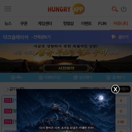
뉴스
쿠폰
게임센터
헝앱샵
이벤트
FUN
커뮤니티
다크슬레이어
- 전체글보기
글쓰기
메뉴
이벤트/미션
설치/평가
즐겨찾기
X
공지사항
진행중인 이벤트
0
건
▲ 공지접기
[이벤트] 웃음으로 매일매일 해피! 유머 게시..
4
밥알이의 헝앱통신 ⑲ “밥알이, 드디어 멀티를..
0
[안내] 헝그리앱 필수 상식! 밥알 획득 안내..
248
다크슬레이어 게임소개!