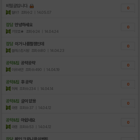
비밀글입니다.
0
월이1
조회수:2
| 14.05.07
잡담
안녕하세요
0
기앗쵸★
조회수:24
| 14.04.24
잡담
이거 나름쩔잼인데
0
블레스킹시왕
조회수:80
| 14.04.23
공략&팁
공략공략
0
이르바안
조회수:490
| 14.04.19
공략&팁
후 공략
0
허졔
조회수:234
| 14.04.14
공략&팁
글이 없용
0
라렝
조회수:37
| 14.04.12
공략&팁
아쉽네요
0
라렝
조회수:53
| 14.04.12
잡담
체인 크로니클 이벤트