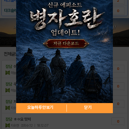
2
다크슬레이어 다운로드 링크
0
전체글보기
잡담
이번에 새로나온 다크슬레이어 쿠폰 팝니다
0
하늘바라기님
조회수:19
| 24.04.13
잡담
쿠폰 팝니다
0
하늘바라기님
조회수:9
| 24.03.23
잡담
저는 콘프로스트로 때웠는데 여러분들은?
0
오늘하루 안보기
닫기
지솟현
조회수:27
| 18.12.07
잡담
ㅎㅇ요 맛저
0
지솟현
조회수:12
| 18.12.07