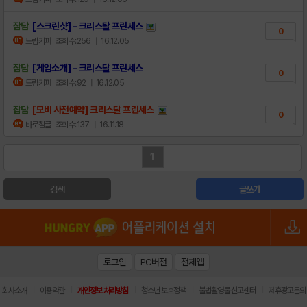
잡담
[스크린샷] - 크리스탈 프린세스
0
드림키퍼
조회수:256
| 16.12.05
잡담
[게임소개] - 크리스탈 프린세스
0
드림키퍼
조회수:92
| 16.12.05
잡담
[모비 사전예약] 크리스탈 프린세스
0
바로참글
조회수:137
| 16.11.18
1
검색
글쓰기
로그인
PC버전
전체앱
|
|
|
|
|
회사소개
이용약관
개인정보 처리방침
청소년 보호정책
불법촬영물 신고센터
제휴광고문의