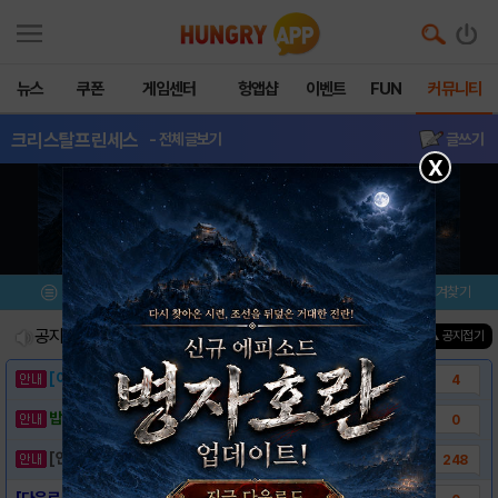
뉴스
쿠폰
게임센터
헝앱샵
이벤트
FUN
커뮤니티
크리스탈프린세스
- 전체글보기
글쓰기
X
메뉴
이벤트/미션
설치/평가
즐겨찾기
공지사항
진행중인 이벤트
0
건
▲ 공지접기
[이벤트] 웃음으로 매일매일 해피! 유머 게시..
4
밥알이의 헝앱통신 ⑲ “밥알이, 드디어 멀티를..
0
[안내] 헝그리앱 필수 상식! 밥알 획득 안내..
248
[다운로드링크] - 크리스탈 프린세스