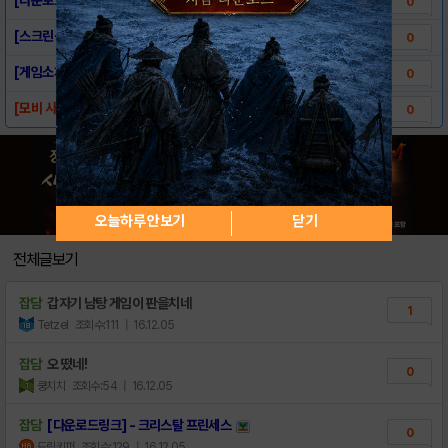
0
[스크린샷] - 크리스탈 프린세스
0
[게임소개] - 크리스탈 프린세스
0
[모비 사전예약] 크리스탈 프린세스
0
오늘하루 안보기
닫기
전체글보기
잡담
갑자기 남탕 게임이 판을치네
1
Tetzel
조회수:111
| 16.12.05
잡담
오 떴네!
0
쿵치치
조회수:54
| 16.12.05
잡담
[다운로드링크] - 크리스탈 프린세스
0
드림키퍼
조회수:129
| 16.12.05