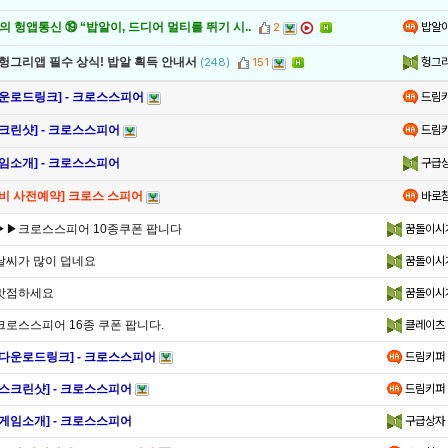
밥알
 헝앱통신 ⑲ “밥알이, 드디어 멀티를 뛰기 시..
2
헝그
 헝그리앱 필수 상식! 밥알 획득 안내서
(248)
151
드림
다운로드링크] - 크로스스피어
드림
스크린샷] - 크로스스피어
구급
게임소개] - 크로스스피어
바로
모비 사전예약] 크로스 스피어
▶▶크로스스피어 10종쿠폰 팝니다
꿈돌이시
날씨가 많이 덥네요
꿈돌이시
맛점하세요
꿈돌이시
크로스스피어 16종 쿠폰 팝니다.
클레이츠
[다운로드링크] - 크로스스피어
드림키퍼
[스크린샷] - 크로스스피어
드림키퍼
[게임소개] - 크로스스피어
구급상자