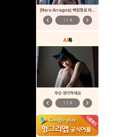
(Nero Arragna) 벽람항로 타이호 바니
chevron_left
chevron_right
1
/
6
AI
톡
무슨 생각하세요
chevron_left
chevron_right
1
/
6