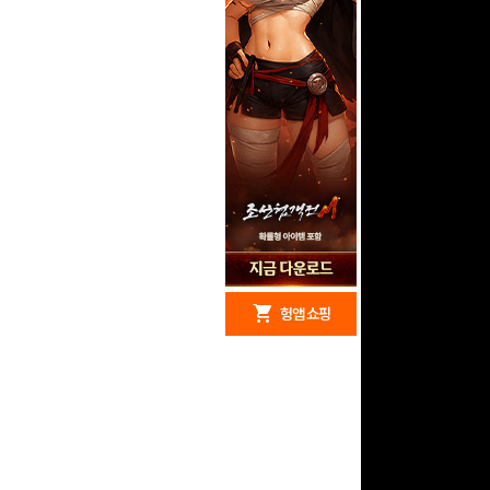
redeem
shopping_cart
헝앱 경품
헝앱 쇼핑
구글 플레이 기프트카드
15,000원 (추첨)
100
밥알