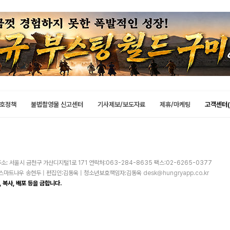
호정책
불법촬영물 신고센터
기사제보/보도자료
제휴/마케팅
고객센터(
소: 서울시 금천구 가산디지털1로 171 연락처:063-284-8635 팩스:02-6265-0377
주)스마트나우 송현두 | 편집인:김동욱 | 청소년보호책임자:김동욱
desk@hungryapp.co.kr
 복사, 배포 등을 금합니다.