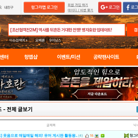
회원 가입 하기
아이디 / 비번 찾기
검
이슈검색어 »
오베론
9이닝스
임센터
헝앱샵
이벤트/미션
공략팬사이트
즈
-
전체 글보기
글제목
닉
헝그
] 웃음으로 매일매일 해피! 유머 게시판 활동왕..
(4)
18