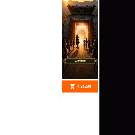
redeem
shopping_cart
헝앱 경품
헝앱 쇼핑
구글 플레이 기프트카드
15,000원 (추첨)
100
밥알