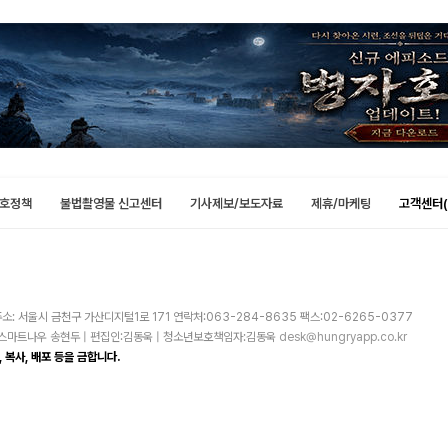
호정책
불법촬영물 신고센터
기사제보/보도자료
제휴/마케팅
고객센터(
소: 서울시 금천구 가산디지털1로 171 연락처:063-284-8635 팩스:02-6265-0377
주)스마트나우 송현두 | 편집인:김동욱 | 청소년보호책임자:김동욱
desk@hungryapp.co.kr
 복사, 배포 등을 금합니다.