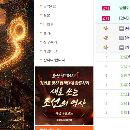
공략&팁
밥알이의
질문
[안내]
이벤트
[
갤러리
[
친구추가
[
게임버그
[잡담]
7
삽니다/팝니다
[잡담]
6
[잡담]
5
[잡담]
4
[잡담]
3
[잡담]
2
[잡담]
1