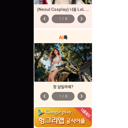
(Neoul Cosplay) 너울 LoL 아리 코스프레
chevron_left
chevron_right
1
/
6
AI
톡
함 달릴까예?
chevron_left
chevron_right
1
/
6