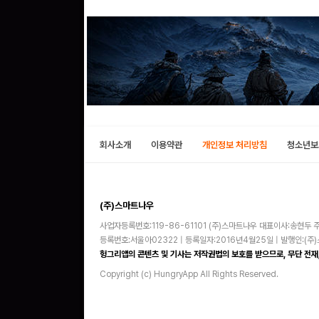
회사소개
이용약관
개인정보 처리방침
청소년보
(주)스마트나우
사업자등록번호:119-86-61101 (주)스마트나우 대표이사:송현두 주
등록번호:서울아02322 | 등록일자:2016년4월25일 | 발행인:(
헝그리앱의 콘텐츠 및 기사는 저작권법의 보호를 받으므로, 무단 전재,
Copyright (c) HungryApp All Rights Reserved.