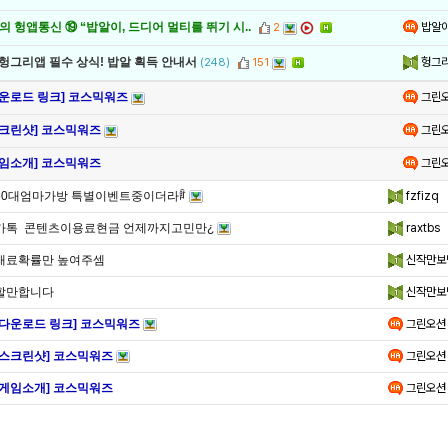
밥알
 헝앱통신 ⑲ “밥알이, 드디어 멀티를 뛰기 시..
2
헝그
 헝그리앱 필수 상식! 밥알 획득 안내서
(248)
151
그린
다운로드 링크] 코스믹워즈
그린
스크린샷] 코스믹워즈
그린
게임소개] 코스믹워즈
60대엄마가방 특별이벤트중이더라ꆋ
fzfizq
카톡 콘텐츠이용료현금 언제까지고민만¿
raxtbs
재료확률만 높여주셈
신작만보
할만합니다
신작만보
[다운로드 링크] 코스믹워즈
그린오션
[스크린샷] 코스믹워즈
그린오션
[게임소개] 코스믹워즈
그린오션