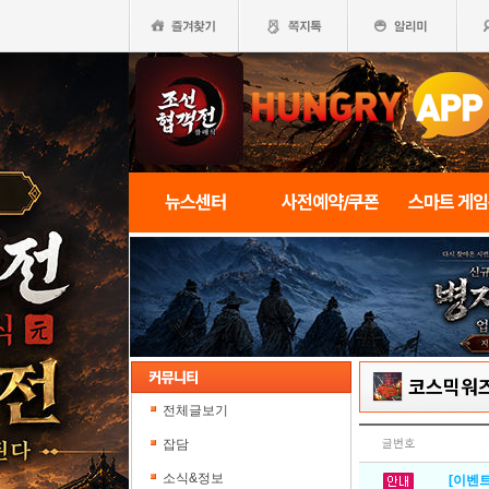
뉴스센터
사전예약/쿠폰
스마트 게
코스믹워
전체글보기
잡담
글번호
소식&정보
[이벤트