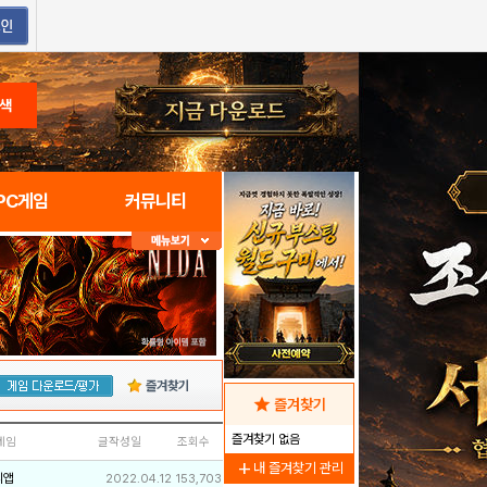
색
PC게임
커뮤니티
즐겨찾기
star
즐겨찾기
즐겨찾기 없음
네임
글작성일
조회수
add
내 즐겨찾기 관리
리앱
2022.04.12
153,703