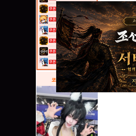
고양이 낚시터...
여전사 키우기...
열혈강호: 넥...
고양이 낚시터...
이것이 삼국지...
열혈강호: 넥...
코스프레
갤러리