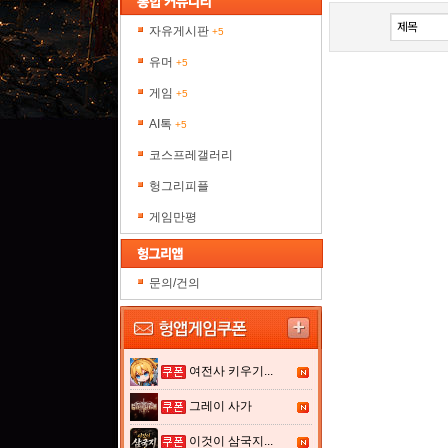
자유게시판
+5
유머
+5
게임
+5
AI톡
+5
코스프레갤러리
헝그리피플
게임만평
문의/건의
여전사 키우기...
그레이 사가
이것이 삼국지...