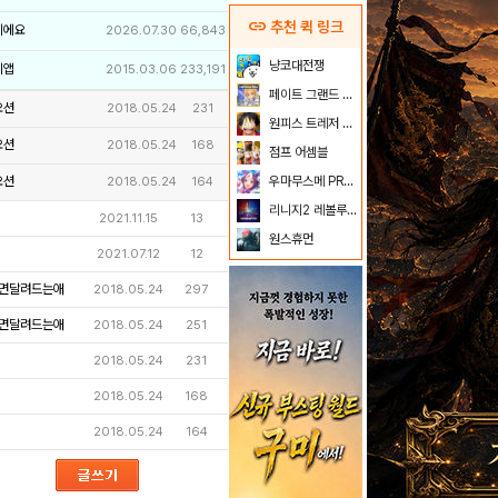
link
추천 퀵 링크
이에요
2026.07.30
66,843
냥코대전쟁
리앱
2015.03.06
233,191
페이트 그랜드 오더
오션
2018.05.24
231
원피스 트레저 크루즈
오션
2018.05.24
168
점프 어셈블
오션
우마무스메 PRETTY DERBY
2018.05.24
164
리니지2 레볼루션
2021.11.15
13
원스휴먼
2021.07.12
12
면달려드는애
2018.05.24
297
면달려드는애
2018.05.24
251
2018.05.24
231
2018.05.24
168
2018.05.24
164