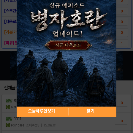
0
[스크린샷] - 사이보그레이스
0
[다운로드링크] - 사이보그레이스
0
[기본 가이드]사이보그 레이스 메인 UI
0
[리뷰] 달리기 시합해볼까? 출동! 사이보그레..
1
전체글보기
잡담
하이
0
Ristorante
조회수:26
| 16.09.06
오늘하루 안보기
닫기
잡담
1111
0
Poincare
조회수:23
| 15.08.01