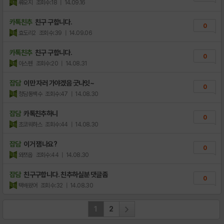
류오지
조회수:18
| 14.09.16
카톡친추
친구 구합니다.
0
효도리2
조회수:39
| 14.09.06
카톡친추
친구 구합니다.
0
아스펜
조회수:20
| 14.08.31
잡담
이만 자러 가야겠음 굿나잇~
0
청담동백수
조회수:47
| 14.08.30
잡담
카톡친추하니
0
초코웨하스
조회수:44
| 14.08.30
잡담
이거 잼나요?
0
와쯔옵
조회수:44
| 14.08.30
잡담
친구구합니다. 친추하실분 댓글좀
0
택배왔어
조회수:32
| 14.08.30
1
2