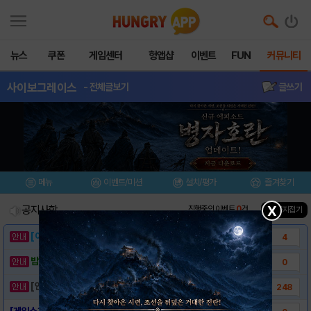
뉴스
쿠폰
게임센터
헝앱샵
이벤트
FUN
커뮤니티
사이보그레이스
- 전체글보기
글쓰기
메뉴
이벤트/미션
설치/평가
즐겨찾기
X
공지사항
진행중인 이벤트
0
건
▲ 공지접기
[이벤트] 웃음으로 매일매일 해피! 유머 게시..
4
밥알이의 헝앱통신 ⑲ “밥알이, 드디어 멀티를..
0
[안내] 헝그리앱 필수 상식! 밥알 획득 안내..
248
[게임소개] - 사이보그레이스