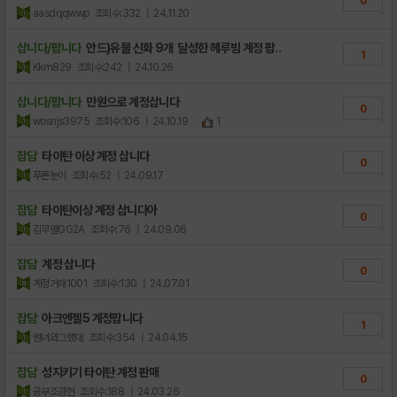
0
aasdqqwwp
조회수:332
| 24.11.20
삽니다/팝니다
안드)유물 신화 9개 달성한 헤루빔 계정 팝..
1
Kkm829
조회수:242
| 24.10.26
삽니다/팝니다
만원으로 계정삽니다
0
wosnjs3975
조회수:106
| 24.10.19
1
잡담
타이탄 이상 계정 삽니다
0
푸른눈이
조회수:52
| 24.09.17
잡담
타이탄이상 계정 삽니다아
0
김무열GG2A
조회수:76
| 24.09.06
잡담
계정 삽니다
0
계정거래1001
조회수:130
| 24.07.01
잡담
아크엔젤5 계정팝니다
1
썸녀와그랬대
조회수:354
| 24.04.15
잡담
성지키기 타이탄 계정 판매
0
공부조경현
조회수:188
| 24.03.26