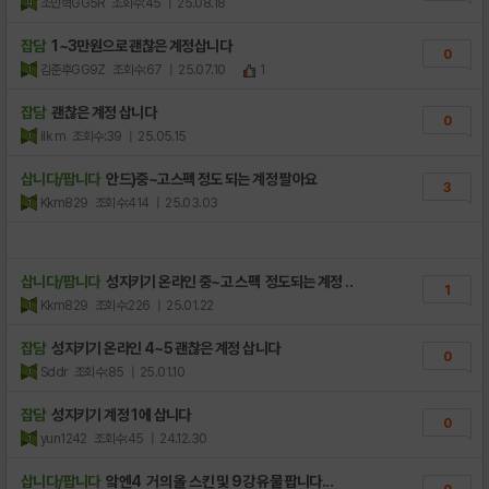
조민혁GG5R
조회수:45
| 25.08.18
잡담
1~3만원으로 괜찮은 계정삽니다
0
김준후GG9Z
조회수:67
| 25.07.10
1
잡담
괜찮은 계정 삽니다
0
ilk m
조회수:39
| 25.05.15
삽니다/팝니다
안드)중~고스펙 정도 되는 계정 팔아요
3
Kkm829
조회수:414
| 25.03.03
삽니다/팝니다
성지키기 온라인 중~고 스펙 정도되는 계정 ..
1
Kkm829
조회수:226
| 25.01.22
잡담
성지키기 온라인 4~5 괜찮은 계정 삽니다
0
Sddr
조회수:85
| 25.01.10
잡담
성지키기 계정 1에 삽니다
0
yun1242
조회수:45
| 24.12.30
삽니다/팝니다
앜엔4 거의 올 스킨 및 9강 유물 팝니다...