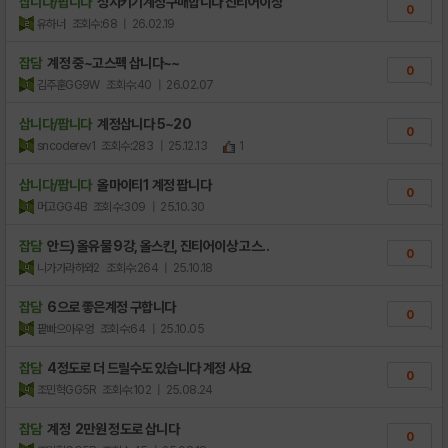
삽니다/팝니다
성지키기계정구매합니다 진티어이상
0
유하너
조회수:68
| 26.02.19
잡담
계정 중~고스펙 삽니다~~
0
김주훈GG9W
조회수:40
| 26.02.07
삽니다/팝니다
계정삽니다 5~20
0
sncoderev1
조회수:283
| 25.12.13
1
삽니다/팝니다
올마이티1 계정 팝니다
0
머고GG4B
조회수:309
| 25.10.30
잡담
안드) 올유물 9강, 올스킨, 진티어이상 고스..
0
니가가라하와2
조회수:264
| 25.10.18
잡담
6으로 좋은계정 구합니다
0
팥빠으아우엉
조회수:64
| 25.10.05
잡담
4정도로 더 드릴수도 있습니다 계정 사요
0
조민혁GG5R
조회수:102
| 25.08.24
잡담
계정 2만원 정도로 삽니다
0