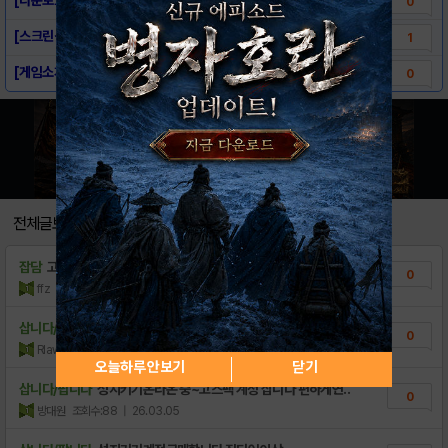
0
[스크린샷] - 성지키기 온라인
1
[게임소개] - 성지키기 온라인
0
전체글보기
잡담
고스펙 계정 사요 편하게 제시
0
ffz
조회수:56
| 26.06.17
삽니다/팝니다
고스팩 계정 삽니다
0
Rlawjddnqw
조회수:53
| 26.05.16
오늘하루 안보기
닫기
삽니다/팝니다
성지키기온라온 중~고스팩 계정 삽니다 편하게연..
0
방대원
조회수:88
| 26.03.05