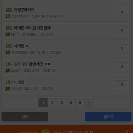
잡담
계정구매해요
0
계정거래1001
조회수:119
| 24.01.30
잡담
아이폰 타이탄 계정 판매
0
아이ᄋ
조회수:180
| 24.01.13
잡담
세라핌 ㅍ
0
썸녀와그랬대
조회수:249
| 23.12.16
삽니다/팝니다
앜엔 계정 ㅍㅍ
0
ayw07
조회수:325
| 23.12.16
잡담
닉네임
0
계정사죠
조회수:96
| 23.11.15
1
2
3
4
5
검색
글쓰기