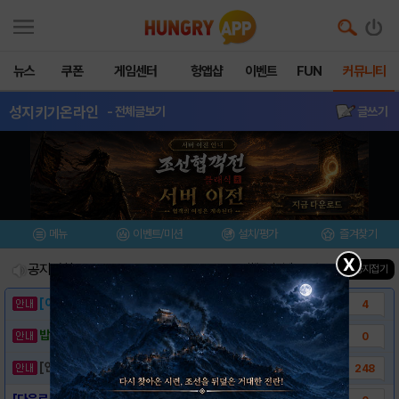
뉴스
쿠폰
게임센터
헝앱샵
이벤트
FUN
커뮤니티
성지키기온라인
- 전체글보기
글쓰기
메뉴
이벤트/미션
설치/평가
즐겨찾기
X
공지사항
진행중인 이벤트
0
건
▲ 공지접기
[이벤트] 웃음으로 매일매일 해피! 유머 게시..
4
밥알이의 헝앱통신 ⑲ “밥알이, 드디어 멀티를..
0
[안내] 헝그리앱 필수 상식! 밥알 획득 안내..
248
[다운로드링크] - 성지키기 온라인