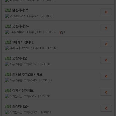
잡담
즐겜하세요!
0
여신임화영♡
조회수:67
| 23.01.21
잡담
굿겜하세요~
2
그대기억속에
조회수:1,389
| 18.01.15
1
잡담
1위 케릭 삽니다.
0
페라리레드zone
조회수:988
| 17.11.17
잡담
굿밤되세요
0
모두의쿠폰
조회수:317
| 17.10.10
잡담
즐거운 추석연휴되세요
0
모두의쿠폰
조회수:249
| 17.10.06
잡담
이제 가을이네요
0
아기천사뚱
조회수:217
| 17.10.01
잡담
즐겜하세요~
0
아기천사뚱
조회수:322
| 17.09.12