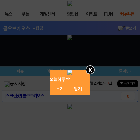
뉴스
쿠폰
게임센터
헝앱샵
이벤트
FUN
커뮤니티
콜오브카오스
- 잡담
글쓰기
X
메뉴
이벤트/미션
설치/평가
즐겨찾기
오늘하루 안
공지사항
진행중인 이벤트
0
건
▼ 공지펴기
보기
닫기
[스크린샷] 콜오브카오스
0
[게임소개] 콜오브카오스
0
[모비 사전예약] 콜오브카오스
0
[다운로드 링크] 콜오브카오스
0