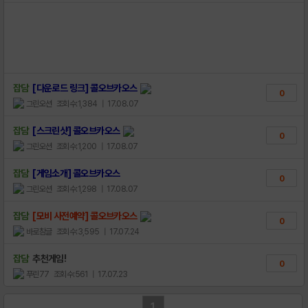
잡담
[다운로드 링크] 콜오브카오스
0
그린오션
조회수:1,384
| 17.08.07
잡담
[스크린샷] 콜오브카오스
0
그린오션
조회수:1,200
| 17.08.07
잡담
[게임소개] 콜오브카오스
0
그린오션
조회수:1,298
| 17.08.07
잡담
[모비 사전예약] 콜오브카오스
0
바로참글
조회수:3,595
| 17.07.24
잡담
추천게임!
0
푸린77
조회수:561
| 17.07.23
1