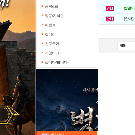
공략&팁
밥알이의
질문/지식인
[안내]
이벤트
갤러리
친구추가
게임버그
삽니다/팝니다