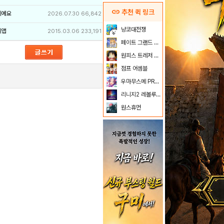
link
추천 퀵 링크
이에요
2026.07.30
66,842
냥코대전쟁
리앱
2015.03.06
233,191
페이트 그랜드 오더
원피스 트레저 크루즈
점프 어셈블
우마무스메 PRETTY DERBY
리니지2 레볼루션
원스휴먼