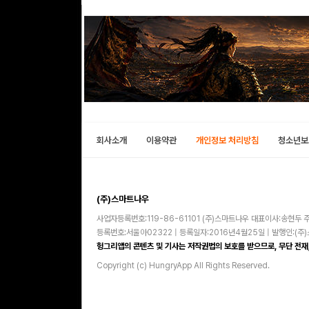
회사소개
이용약관
개인정보 처리방침
청소년보
(주)스마트나우
사업자등록번호:119-86-61101 (주)스마트나우 대표이사:송현두 주
등록번호:서울아02322 | 등록일자:2016년4월25일 | 발행인:(
헝그리앱의 콘텐츠 및 기사는 저작권법의 보호를 받으므로, 무단 전재,
Copyright (c) HungryApp All Rights Reserved.