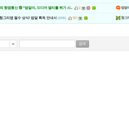
밥알
 헝앱통신 ⑲ “밥알이, 드디어 멀티를 뛰기 시..
2
헝그
 헝그리앱 필수 상식! 밥알 획득 안내서
(248)
151