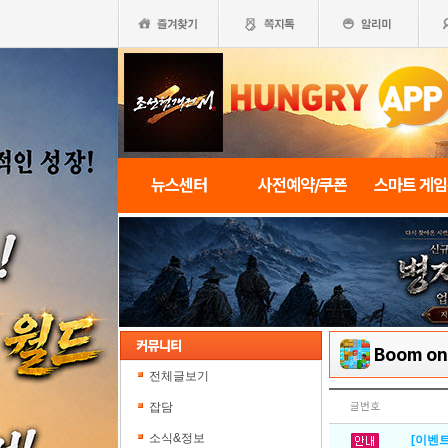
뉴스센터
사전예약/쿠폰
스마트 게
Boom on
전체글보기
잡담
글번호
소식&정보
[이벤트