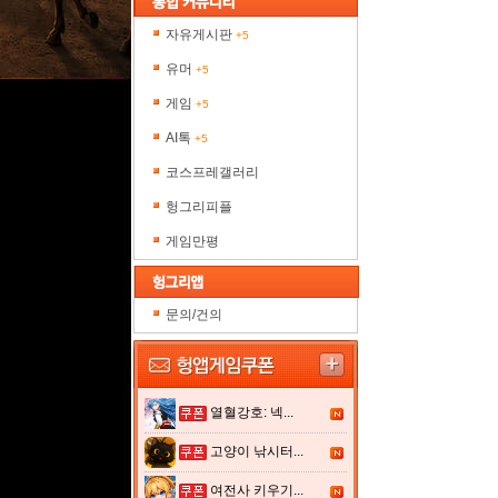
자유게시판
+5
유머
+5
게임
+5
AI톡
+5
코스프레갤러리
헝그리피플
게임만평
문의/건의
열혈강호: 넥...
고양이 낚시터...
여전사 키우기...