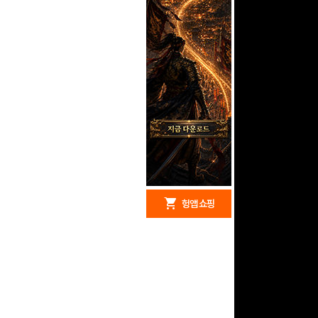
redeem
shopping_cart
헝앱 경품
헝앱 쇼핑
문화상품권 10000원
(추첨)
100
밥알