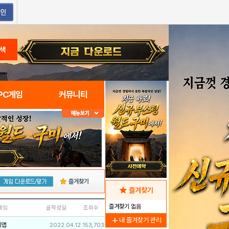
색
PC게임
커뮤니티
즐겨찾기
star
즐겨찾기
즐겨찾기 없음
네임
글작성일
조회수
add
내 즐겨찾기 관리
리앱
2022.04.12
153,703