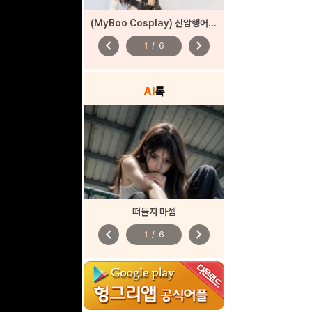
(MyBoo Cosplay) 신암행어사 산도(춘향)
chevron_left
chevron_right
1
/
6
AI
톡
떠들지 마셈
chevron_left
chevron_right
1
/
6