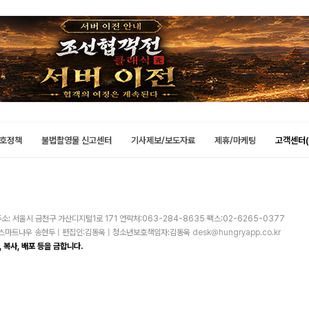
호정책
불법촬영물 신고센터
기사제보/보도자료
제휴/마케팅
고객센터(
소: 서울시 금천구 가산디지털1로 171 연락처:063-284-8635 팩스:02-6265-0377
주)스마트나우 송현두 | 편집인:김동욱 | 청소년보호책임자:김동욱
desk@hungryapp.co.kr
 복사, 배포 등을 금합니다.