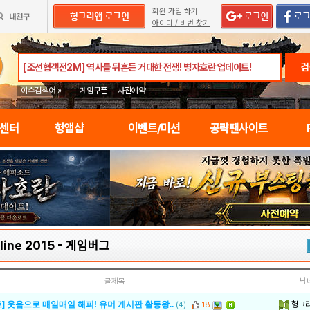
회원 가입 하기
아이디 / 비번 찾기
검
이슈검색어 »
게임쿠폰
사전예약
임센터
헝앱샵
이벤트/미션
공략팬사이트
line 2015
-
게임버그
글제목
닉
헝그
] 웃음으로 매일매일 해피! 유머 게시판 활동왕..
(4)
18