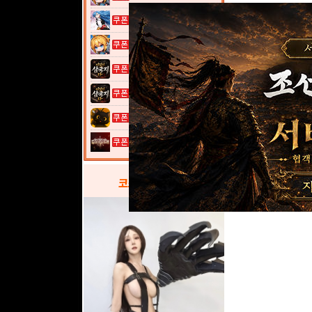
열혈강호: 넥...
여전사 키우기...
이것이 삼국지...
이것이 삼국지...
고양이 낚시터...
그레이 사가
코스프레
갤러리