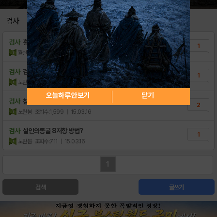
검사
검사
홍문31풀초식 오공16오색 검사 팝니다
1
뭘살까
조회수:990
| 19.07.19
검사
검사 비급의 우선 순위?
1
노란봄
조회수:811
| 15.03.16
오늘하루 안보기
닫기
검사
침묵의 해적선(6인) / 비탄의 설옥궁(6인)..
2
노란봄
조회수:1,599
| 15.03.16
검사
설인의동굴 8저항 방법?
1
노란봄
조회수:711
| 15.03.16
1
검색
글쓰기