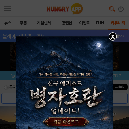
뉴스
쿠폰
게임센터
헝앱샵
이벤트
FUN
커뮤니티
X
블레이드앤소울
- 검사
글쓰기
메뉴
이벤트/미션
이벤트
즐겨찾기
공지사항
진행중인 이벤트
0
건
▼ 공지펴기