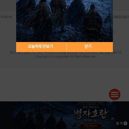
로그인
PC버전
전체앱
|
|
|
|
|
회사소개
이용약관
개인정보 처리방침
청소년 보호정책
불법촬영물 신고센터
제휴광고문의
사업자등록번호:119-86-61101 (주)스마트나우 대표이사:송현두
주소: 서울시 금천구 가산디지털1로 171 연락처:063-284-8635 팩스:02-6265-0377
청소년보호책임자:김동욱
desk@hungryapp.co.kr
등록번호:서울아02322 | 등록일자:2016년4월25일
발행인:(주)스마트나우 송현두 | 편집인:김동욱
오늘하루 안보기
닫기
헝그리앱의 콘텐츠 및 기사는 저작권법의 보호를 받으므로, 무단 전재, 복사, 배포 등을 금합니다.
Copyright (c) HungryApp All Rights Reserved.