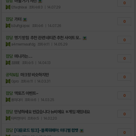
잡담
마눌 거기 사진
0
l2faqhiixai
조회수:83
| 14.07.29
잡담
가터
0
b3uftgizpsc
조회수:6
| 14.07.26
잡담
명기 받침 추천 관련 네티즌 추천 사이트 모..
0
a4mwmvaafdg
조회수:11
| 14.05.29
잡담
떠나가는....
0
쵸BBE
조회수:5
| 14.04.13
공략&팁
마크랑 비슷하지만
0
Gpro
조회수:11
| 14.03.31
잡담
액토즈 이벤트~
0
용자다이
조회수:6
| 14.03.25
잡담
안녕하세요 반갑습니다 뉴비에요 ㅎ게임 재밌네요
0
타락한아지
조회수:5
| 14.02.20
잡담
[다운로드 링크]-블록워페어: 미디벌 컴뱃
0