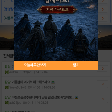
0
[동영상]-블록워페어: 미디벌 컴뱃
0
[다운로드 링크]-블록워페어: 미디벌 컴뱃
0
전체글보기
오늘하루 안보기
닫기
잡담
가슴 파라다이스 이쪽에서 확인해보세요
0
e91tauu6
조회수:8
| 14.09.04
잡담
거들팬티 여기서 체크해보세요
0
1ioavy5u3w5
조회수:106
| 14.08.26
잡담
야동보는곳추천 나에게 맞는 관련 정보 확인해보..
0
ash23jop
조회수:18
| 14.08.25