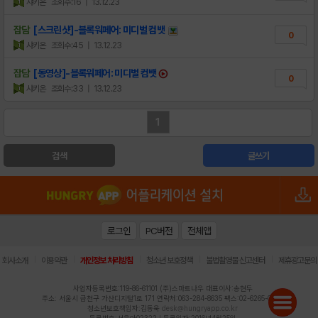
샤키온
조회수:16
| 13.12.23
잡담
[스크린샷]-블록워페어: 미디벌 컴뱃
0
샤키온
조회수:45
| 13.12.23
잡담
[동영상]-블록워페어: 미디벌 컴뱃
0
샤키온
조회수:33
| 13.12.23
1
검색
글쓰기
로그인
PC버전
전체앱
|
|
|
|
|
회사소개
이용약관
개인정보 처리방침
청소년 보호정책
불법촬영물 신고센터
제휴광고문의
사업자등록번호:119-86-61101 (주)스마트나우 대표이사:송현두
주소: 서울시 금천구 가산디지털1로 171 연락처:063-284-8635 팩스:02-6265-0377
청소년보호책임자:김동욱
desk@hungryapp.co.kr