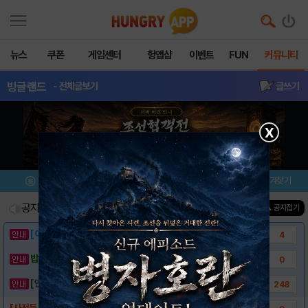
뉴스
쿠폰
게임센터
헝앱샵
이벤트
FUN
커뮤니티
빙글랜드
- 전체글보기
글쓰기
X
메뉴
이벤트/미션
설치/평가
즐겨찾기
공지사항
진행중인 이벤트
0
건
▲ 공지접기
[이벤트] 웃음으로 매일매일 해피! 유머 게시..
4
밥알이의 헝앱통신 ⑲ “밥알이, 드디어 멀티를..
0
[안내] 헝그리앱 필수 상식! 밥알 획득 안내..
248
[사전등록 진행 중] 빙글랜드