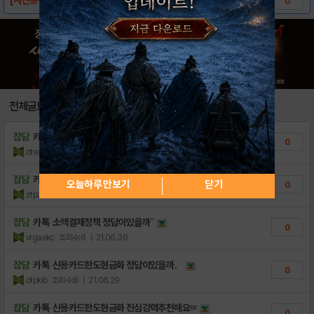
0
전체글보기
잡담
카톡 소액결제정책 언제까지고민만∏
0
otveoqz
조회수:7
| 21.08.06
잡담
카톡 핸드폰결제현금 찾아보신다구요．
오늘하루 안보기
닫기
0
zfpza
조회수:7
| 21.07.11
잡담
카톡 소액결제정책 정답이있을까˝
0
vrgaekc
조회수:6
| 21.06.30
잡담
카톡 신용카드한도현금화 정답이있을까．
0
ofpkib
조회수:8
| 21.06.29
잡담
카톡 신용카드한도현금화 진심강력추천해요∝
0