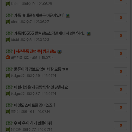
kbrhm
조회수:10
| 21.06.28
잡담
카톡 휴대폰결제현금 이유가있네˚
0
dfnxt
조회수:7
| 21.06.27
잡담
카톡 N5555 컬쳐랜드소액결제 다시 연락하게..
0
tdubi
조회수:6
| 21.04.23
잡담
[사전등록 진행 중] 빙글랜드
0
바로참글
조회수:95
| 16.07.14
잡담
물론 아직 정보도 없어서 잘 모름 ㅎㅎ
0
tkdgus12
조회수:59
| 16.07.14
잡담
이런게임은 왜 금방 망할 것 같을까요
0
tkdgus12
조회수:87
| 16.07.14
잡담
이것도 스마트폰 겜이겠죠 ?
0
표창러
조회수:61
| 16.07.14
잡담
우 아 우 아 하게 만들어 줘
0
NPC죽
조회수:77
| 16.07.14