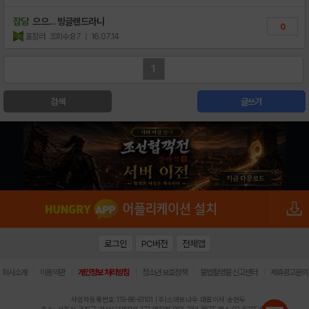
잡담
으으... 빙글랜드라니
0
표창러
조회수:87
| 16.07.14
1
검색
글쓰기
로그인
PC버전
전체앱
|
|
|
|
|
회사소개
이용약관
개인정보 처리방침
청소년 보호정책
불법촬영물 신고센터
제휴광고문의
사업자등록번호:119-86-61101 (주)스마트나우 대표이사:송현두