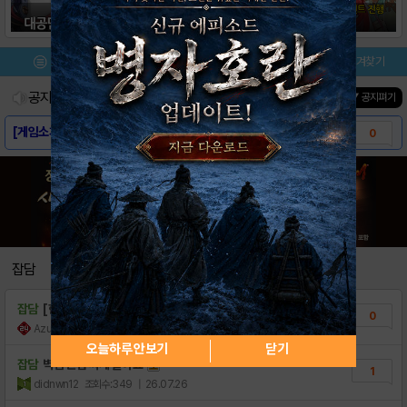
메뉴
이벤트/미션
설치/평가
즐겨찾기
공지사항
진행중인 이벤트
0
건
▼ 공지펴기
[게임소개] - 벽람항로
0
[스크린샷] - 벽람항로
0
드디어 근대화 개조 진행, 라피改
5
어뢰파티의 핵심 자원, 진츠
0
잡담
잡담
[한섭 5~10UR] 모가도르, 괴츠, U-2..
0
AzurLaneKR
조회수:84
| 26.08.04
오늘하루 안보기
닫기
잡담
벽람 한섭 싸게 팔아요
1
didnwn12
조회수:349
| 26.07.26