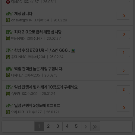
마녀CC
조회수:187
| 26.03.11
잡담
계정 삽니다
0
dnsiwkqpsl14
조회수:154
| 26.02.28
잡담
최대 2.0으로 급처 계정 삽니당
0
번율몸계삼
조회수:147
| 26.02.27
잡담
한섭 수집 97.8 UR -1 / 스킨 666..
1
용SUNNY
조회수:1,204
| 26.02.24
잡담
벽람 컨렉션 높은 계정 구합니다.
2
나히다당
조회수:235
| 26.02.13
잡담
일섭 진행계 및 리세계 10정도에 구해봐요
2
슈투카
조회수:309
| 26.01.24
잡담
일섭 진행계 3정도에 ㅍㅍㅍㅍ
0
요리JORI
조회수:377
| 26.01.21
1
2
3
4
5