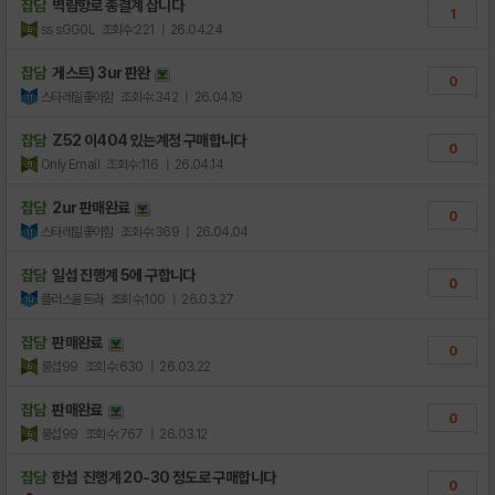
잡담
벽람항로 종결계 삽니다
1
ss sGG0L
조회수:221
| 26.04.24
잡담
게스트) 3ur 판완
0
스타레일좋아함
조회수:342
| 26.04.19
잡담
Z52 이404 있는계정 구매합니다
0
Only Email
조회수:116
| 26.04.14
잡담
2ur 판매완료
0
스타레일좋아함
조회수:369
| 26.04.04
잡담
일섭 진행계 5에 구합니다
0
플러스울트라
조회수:100
| 26.03.27
잡담
판매완료
0
룽섭99
조회수:630
| 26.03.22
잡담
판매완료
0
룽섭99
조회수:767
| 26.03.12
잡담
한섭 진행계 20-30 정도로 구매합니다
0