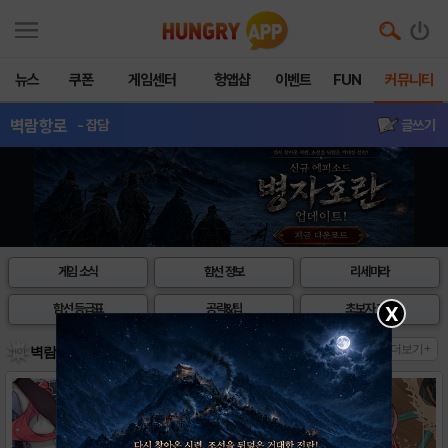
뉴스
쿠폰
게임센터
헝앱샵
이벤트
FUN
커뮤니티
벽람항로
- 잡담
글쓰기
게임 소식
함선 정보
리세마라
함선 등급표
공략&팁
초보자 TIP
X
더보기+
벽람항로 헝그리앱 핫이슈