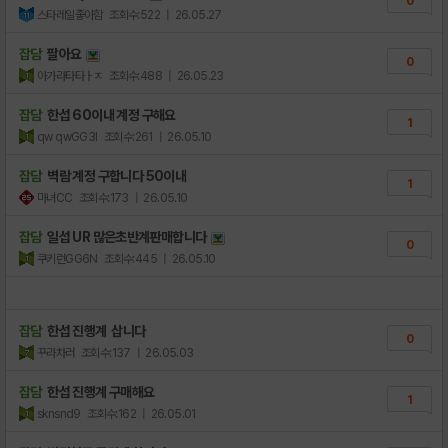
0
스타레일좋아함
조회수:522
| 26.05.27
잡담
팔아요
0
아가라타타ㅏㅈ
조회수:488
| 26.05.23
잡담
한섭 60이내 계정 구해요
1
qw qwGG3I
조회수:261
| 26.05.10
잡담
벽람 계정 구합니다 50이내
1
마녀CC
조회수:173
| 26.05.10
잡담
일섭 UR 많은초반계판매합니다
0
쿠키런GG6N
조회수:445
| 26.05.10
잡담
한섭 진행계 삽니다
0
꾸라차러
조회수:137
| 26.05.03
잡담
한섭 진행계 구매해요
1
sknsnd9
조회수:162
| 26.05.01