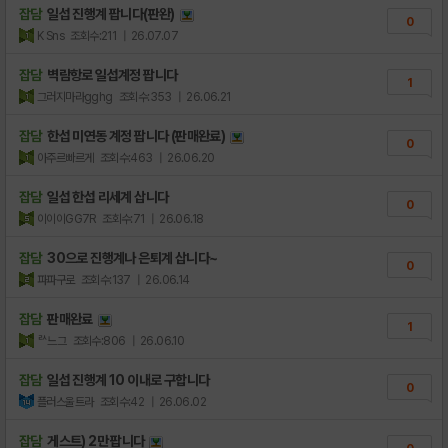
잡담
일섭 진행계 팝니다(판완)
0
K Sns
조회수:211
| 26.07.07
잡담
벽람항로 일섭계정 팝니다
1
그러지마라gghg
조회수:353
| 26.06.21
잡담
한섭 미연동 계정 팝니다 (판매완료)
0
아주르빠르게
조회수:463
| 26.06.20
잡담
일섭 한섭 리세계 삽니다
0
이이이GG7R
조회수:71
| 26.06.18
잡담
30으로 진행계나 은퇴계 삽니다~
0
파파구로
조회수:137
| 26.06.14
잡담
판매완료
1
ᄅᄉ느그
조회수:806
| 26.06.10
잡담
일섭 진행계 10 이내로 구합니다
0
플러스울트라
조회수:42
| 26.06.02
잡담
게스트) 2만 팝니다