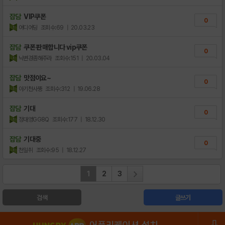
잡담
VIP쿠폰
0
어디어딩
조회수:69
| 20.03.23
잡담
쿠폰 판매합니다 vip쿠폰
0
닉변경좀해주라
조회수:151
| 20.03.04
잡담
맛점이요~
0
아기천사뚱
조회수:312
| 19.06.28
잡담
기대
0
정대영GG8Q
조회수:177
| 18.12.30
잡담
기대중
0
천일취
조회수:95
| 18.12.27
1
2
3
검색
글쓰기