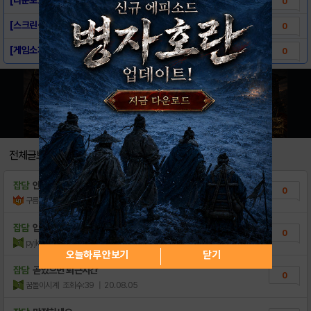
0
[스크린샷] 바바리안M
0
[게임소개] 바바리안M
0
전체글보기
잡담
안녕하세요~~~~~~
0
구름사
조회수:23
| 22.06.16
잡담
입생로랑 아마도꿀팁이실거에요ᑜ
0
pyjkx
조회수:23
| 21.11.15
오늘하루 안보기
닫기
잡담
곧있으면 퇴근시간
0
꿈돌이시계
조회수:39
| 20.08.05