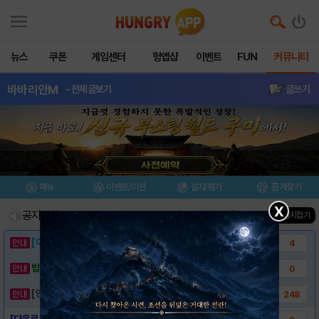
뉴스
쿠폰
게임센터
헝앱샵
이벤트
FUN
커뮤니티
바바리안M
- 전체글보기
글쓰기
메뉴
이벤트/미션
설치/평가
즐겨찾기
X
공지사항
진행중인 이벤트
0
건
▲ 공지접기
[이벤트] 웃음으로 매일매일 해피! 유머 게시..
4
밥알이의 헝앱통신 ⑲ “밥알이, 드디어 멀티를..
0
[안내] 헝그리앱 필수 상식! 밥알 획득 안내..
248
[다운로드 링크] 바바리안M