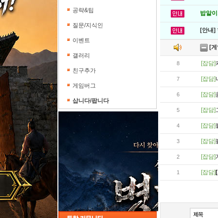
공략&팁
밥알이의
질문/지식인
[안내]
이벤트
[게
갤러리
[잡담]
8
친구추가
[잡담]
7
게임버그
[잡담]
6
삽니다/팝니다
[잡담]
5
[잡담]
4
[잡담]
3
[잡담]
2
[잡담]
1