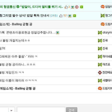
밥알
 헝앱통신 ⑲ “밥알이, 드디어 멀티를 뛰기 시..
2
헝그
 헝그리앱 필수 상식! 밥알 획득 안내서
(248)
151
드림
임소개] - Balling 균형 공
카톡 콘텐츠이용료현금 정말강추합니다…
otsry
나 볼링 개잘치는데ㅎㅎ
진섀
음?!!
진섀
그래픽은 아주 좋음'- ' 캬아 ㅋ
하이바
볼링 균형 공이라니.. ㅎㅎㅎ
마츠모
볼링 게임인가 ㅋㅋ
천만에
게임 이름이 왜이러 ㅁㅋㅋㅋ
샤벨타
[게임소개] - Balling 균형 공
드림키