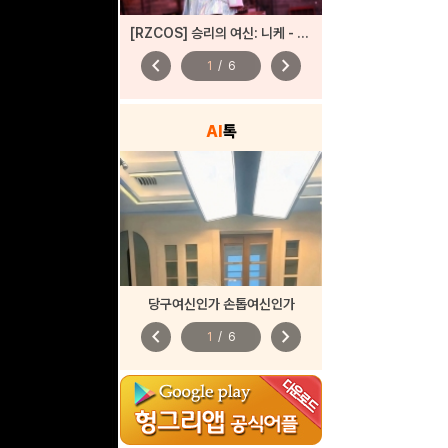
[RZCOS] 승리의 여신: 니케 - 바이퍼 (Model. 시루)
chevron_left
chevron_right
1
/
6
AI
톡
당구여신인가 손톱여신인가
chevron_left
chevron_right
1
/
6