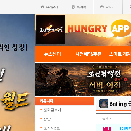
뉴스센터
사전예약/쿠폰
스마트 게
Balling
전체글보기
잡담
글번호
소식&정보
[이벤트