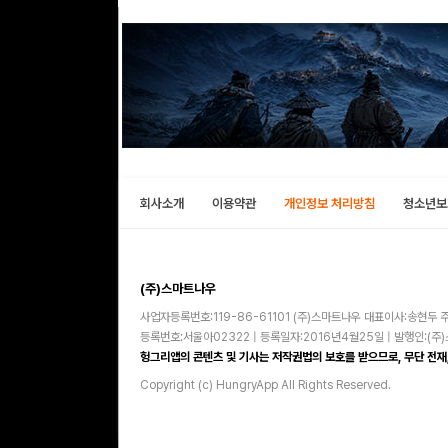
회사소개
이용약관
개인정보 처리방침
청소년보
(주)스마트나우
사업자등록번호:119-86-61101 (주)스마트나우 대표이사:송현두 주
등록번호:서울아02322 | 등록일자:2016년4월25일 | 발행인:(
헝그리앱의 콘텐츠 및 기사는 저작권법의 보호를 받으므로, 무단 전재,
Copyright (c) HungryApp All Rights Reserved.