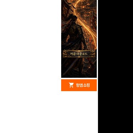
redeem
shopping_cart
헝앱 경품
헝앱 쇼핑
구글 플레이 기프트카드
15,000원 (추첨)
100
밥알