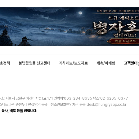
호정책
불법촬영물 신고센터
기사제보/보도자료
제휴/마케팅
고객센터(
소: 서울시 금천구 가산디지털1로 171 연락처:063-284-8635 팩스:02-6265-0377
주)스마트나우 송현두 | 편집인:김동욱 | 청소년보호책임자:김동욱
desk@hungryapp.co.kr
 복사, 배포 등을 금합니다.