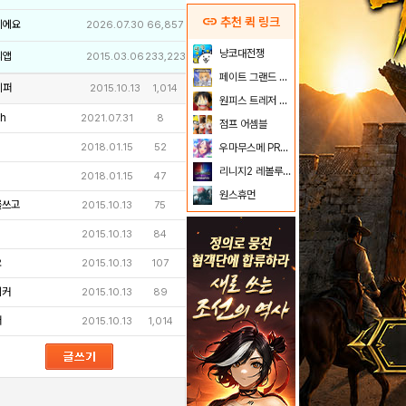
link
추천 퀵 링크
이에요
2026.07.30
66,857
냥코대전쟁
리앱
2015.03.06
233,223
페이트 그랜드 오더
키퍼
2015.10.13
1,014
원피스 트레저 크루즈
mh
2021.07.31
8
점프 어셈블
2018.01.15
52
우마무스메 PRETTY DERBY
리니지2 레볼루션
2018.01.15
47
원스휴먼
를쓰고
2015.10.13
75
2015.10.13
84
요
2015.10.13
107
이커
2015.10.13
89
퍼
2015.10.13
1,014