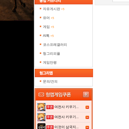
자유게시판
+5
유머
+5
게임
+5
AI톡
+5
코스프레갤러리
헝그리피플
게임만평
문의/건의
여전사 키우기...
여전사 키우기...
이것이 삼국지...