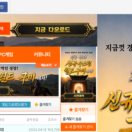
색
PC게임
커뮤니티
즐겨찾기
star
즐겨찾기
즐겨찾기 없음
네임
글작성일
조회수
add
내 즐겨찾기 관리
리앱
2022.04.12
153,728