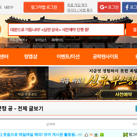
회원 가입 하기
아이디 / 비번 찾기
검
이슈검색어 »
9이닝스
퍼레이드
임센터
헝앱샵
이벤트/미션
공략팬사이트
 균형 공
-
전체 글보기
글제목
닉
헝그
] 웃음으로 매일매일 해피! 유머 게시판 활동왕..
(4)
18