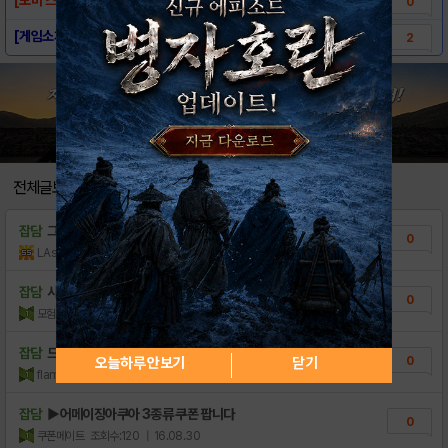
0
[게임소개] - 어메이징 아쿠아
2
전체글보기
잡담
그러니까 100쯤에서
0
LAsahi
조회수:5
| 18.11.24
잡담
사전등록 쿠폰 구합니다!!
0
모험상자똥망
조회수:43
| 16.11.29
잡담
드래곤 마스터
0
오늘하루 안보기
닫기
flamearm
조회수:71
| 16.10.31
잡담
▶어메이징아쿠아 3종류 쿠폰 팝니다
0
쿠폰메이트
조회수:120
| 16.08.30