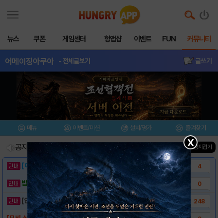
뉴스
쿠폰
게임센터
헝앱샵
이벤트
FUN
커뮤니티
어메이징아쿠아
- 전체글보기
글쓰기
메뉴
이벤트/미션
설치/평가
즐겨찾기
X
공지사항
진행중인 이벤트
0
건
▲ 공지접기
[이벤트] 웃음으로 매일매일 해피! 유머 게시..
4
밥알이의 헝앱통신 ⑲ “밥알이, 드디어 멀티를..
0
[안내] 헝그리앱 필수 상식! 밥알 획득 안내..
248
[모비 스페셜쿠폰] 어메이징 아쿠아