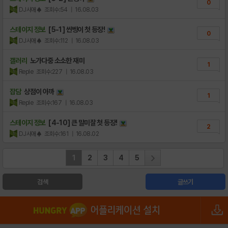
0
DJ사애♠
조회수:54
| 16.08.03
스테이지 정보
[5-1] 씬벵이 첫 등장!
0
DJ사애♠
조회수:112
| 16.08.03
갤러리
노가다중 소소한 재미
1
Reple
조회수:227
| 16.08.03
잡담
상점이 아까
1
Reple
조회수:167
| 16.08.03
스테이지 정보
[4-10] 큰 말미잘 첫 등장!
2
DJ사애♠
조회수:161
| 16.08.02
1
2
3
4
5
검색
글쓰기