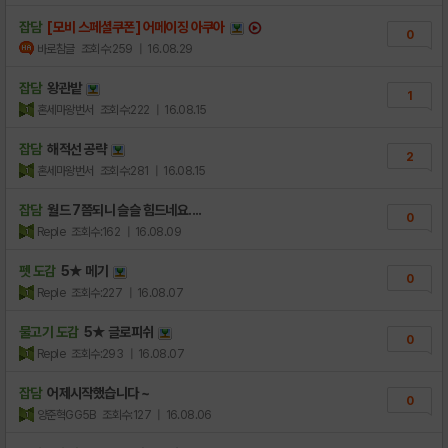
잡담
[모비 스페셜쿠폰] 어메이징 아쿠아
0
바로참글
조회수:259
| 16.08.29
잡담
왕관밭
1
혼세마왕번서
조회수:222
| 16.08.15
잡담
해적선 공략
2
혼세마왕번서
조회수:281
| 16.08.15
잡담
월드 7쯤되니 슬슬 힘드네요....
0
Reple
조회수:162
| 16.08.09
펫 도감
5★ 메기
0
Reple
조회수:227
| 16.08.07
물고기 도감
5★ 글로피쉬
0
Reple
조회수:293
| 16.08.07
잡담
어제시작했습니다 ~
0
양준혁GG5B
조회수:127
| 16.08.06