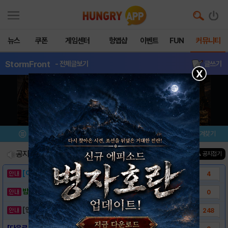
뉴스
쿠폰
게임센터
헝앱샵
이벤트
FUN
커뮤니티
StormFront
- 전체글보기
글쓰기
X
메뉴
이벤트/미션
설치/평가
즐겨찾기
공지사항
진행중인 이벤트
0
건
▲ 공지접기
[이벤트] 웃음으로 매일매일 해피! 유머 게시..
4
밥알이의 헝앱통신 ⑲ “밥알이, 드디어 멀티를..
0
[안내] 헝그리앱 필수 상식! 밥알 획득 안내..
248
[다운로드 링크] StormFront 1944