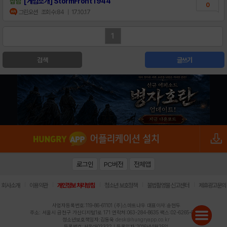
잡담
[게임소개] StormFront 1944
0
그린오션
조회수:84
| 17.10.17
1
검색
글쓰기
로그인
PC버전
전체앱
|
|
|
|
|
회사소개
이용약관
개인정보 처리방침
청소년 보호정책
불법촬영물 신고센터
제휴광고문의
사업자등록번호:119-86-61101 (주)스마트나우 대표이사:송현두
주소: 서울시 금천구 가산디지털1로 171 연락처:063-284-8635 팩스:02-6265-0377
청소년보호책임자:김동욱
desk@hungryapp.co.kr
등록번호:서울아02322 | 등록일자:2016년4월25일