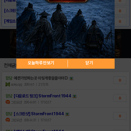
0
[스크린샷] StormFront 1944
0
[게임소개] StormFront 1944
0
오늘하루 안보기
닫기
전체글보기
잡담
예쁜가방파는곳 이렇게좋을줄이야ᗤ
0
sokuqq
조회수:1
| 21.11.15
잡담
[다운로드 링크] StormFront 1944
0
그린오션
조회수:61
| 17.10.17
잡담
[스크린샷] StormFront 1944
0
그린오션
조회수:31
| 17.10.17