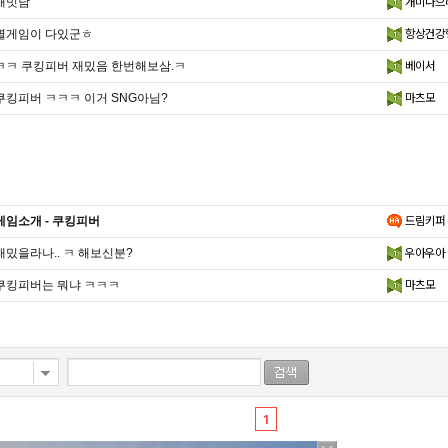
재밋남
개미나으
별게임이 다있군ㅎ
항상건강
ㅋㅋ 쿠킹피버 재밌음 한번해보삼.ㅋ
베이서
쿠킹피버 ㅋㅋㅋ 이거 SNG아님?
마츠모
게임소개 - 쿠킹피버
드림키퍼
재밌을라나.. ㅋ 해보신분?
우아우아
쿠킹피버는 뭐냐 ㅋㅋㅋ
마츠모
1