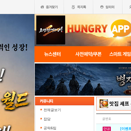
뉴스센터
사전예약/쿠폰
스마트 게
맛집 셰프
전체글보기
잡담
글번호
공략&팁
[이벤트