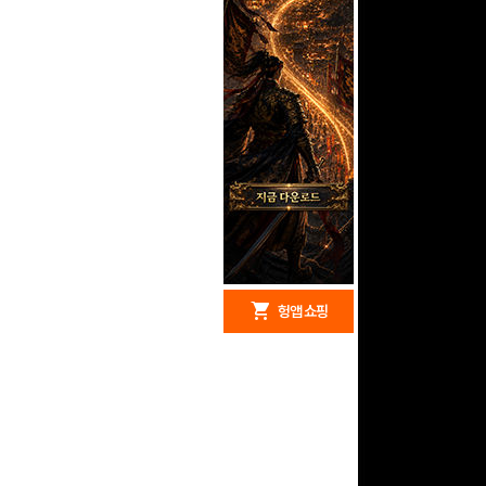
redeem
shopping_cart
헝앱 경품
헝앱 쇼핑
문화상품권 10000원
(추첨)
100
밥알