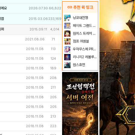
link
추천 퀵 링크
이에요
2026.07.30
66,822
냥코대전쟁
리앱
2015.03.06
233,169
페이트 그랜드 오더
키퍼
2015.09.11
4,014
원피스 트레저 크루즈
2021.08.06
71
점프 어셈블
2018.11.08
113
우마무스메 PRETTY DERBY
리니지2 레볼루션
2018.11.08
124
원스휴먼
2018.11.08
189
2018.11.08
208
2018.11.08
211
2018.11.08
205
2018.11.08
205
2018.11.08
213
2018.11.08
223