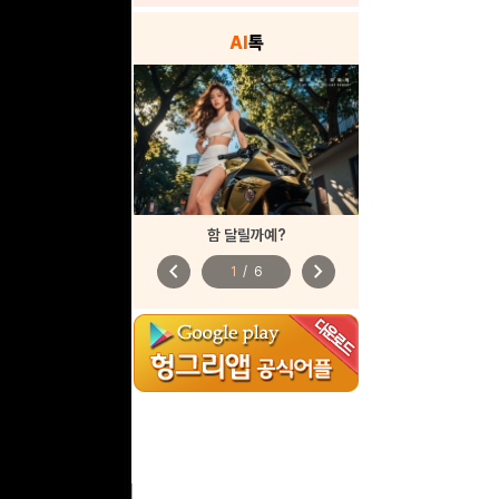
AI
톡
함 달릴까예?
chevron_left
chevron_right
1
/
6