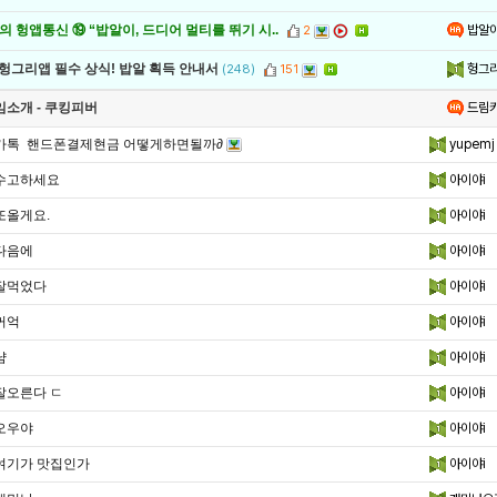
밥알
 헝앱통신 ⑲ “밥알이, 드디어 멀티를 뛰기 시..
2
헝그
 헝그리앱 필수 상식! 밥알 획득 안내서
(248)
151
드림
임소개 - 쿠킹피버
카톡 핸드폰결제현금 어떻게하면될까∂
yupemj
수고하세요
아이야i
또올게요.
아이야i
다음에
아이야i
잘먹었다
아이야i
꺼억
아이야i
냠
아이야i
잘오른다 ㄷ
아이야i
오우야
아이야i
여기가 맛집인가
아이야i