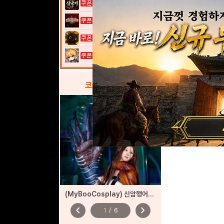
이것이 삼국지...
그레이 사가
고양이 낚시터...
여전사 키우기...
코스프레
갤러리
(MyBooCosplay) 신암행어사 ‘산도’
chevron_left
chevron_right
1
/
6