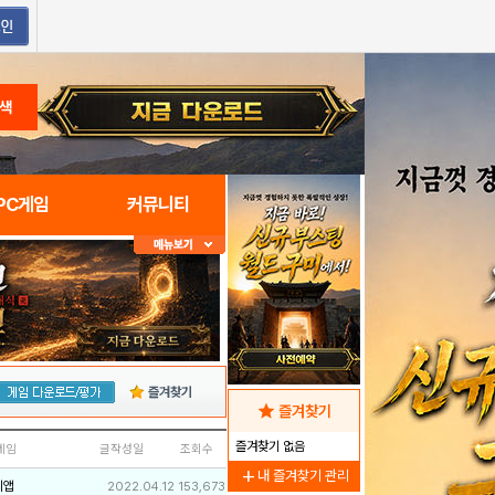
색
PC게임
커뮤니티
즐겨찾기
star
즐겨찾기
즐겨찾기 없음
네임
글작성일
조회수
add
내 즐겨찾기 관리
리앱
2022.04.12
153,673