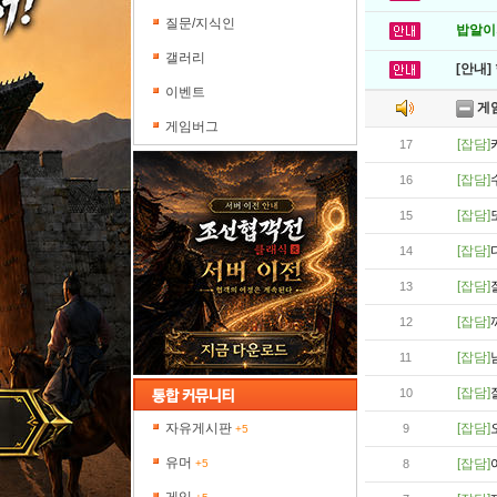
질문/지식인
밥알이의
갤러리
[안내]
이벤트
게
게임버그
[잡담]
17
[잡담]
16
[잡담]
15
[잡담]
14
[잡담]
13
[잡담]
12
[잡담]
11
[잡담]
10
자유게시판
[잡담]
9
+5
유머
[잡담]
+5
8