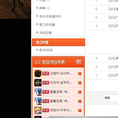
게임
+5
[잡담]
7
AI톡
+5
[잡담]
6
코스프레갤러리
[잡담]
5
헝그리피플
[잡담]
4
게임만평
문의/건의
[잡담]
3
[잡담]
2
고양이 낚시터...
[잡담]
1
이것이 삼국지...
열혈강호: 넥...
열혈강호: 넥...
여전사 키우기...