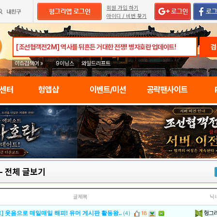
회원 가입 하기
아이디 / 비번 찾기
검
이슈검색어 »
9이닝스
와일드리프트
임센터
헝앱샵
이벤트/미션
공략팬사이트
-
전체 글보기
글제목
닉
헝그
] 웃음으로 매일매일 해피! 유머 게시판 활동왕..
(4)
18