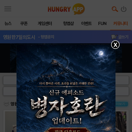
뉴스
쿠폰
게임센터
헝앱샵
이벤트
FUN
커뮤니티
영원한7일의도시
- 헝앱공지
글쓰기
X
캐릭터 정보
보구 정보
공략&팁
추천 공략
영원한 7일의 도시 헝그리앱 핫이슈
더보기