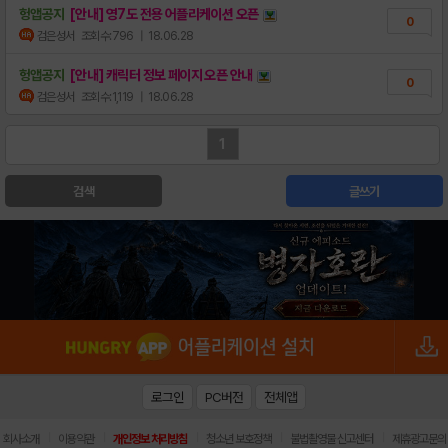
헝앱공지
[안내] 영7도 전용 어플리케이션 오픈
0
검은성서
조회수:796
| 18.06.28
헝앱공지
[안내] 캐릭터 정보 페이지 오픈 안내
0
검은성서
조회수:1,119
| 18.06.28
1
검색
글쓰기
로그인
PC버전
전체앱
|
|
|
|
|
회사소개
이용약관
개인정보 처리방침
청소년 보호정책
불법촬영물 신고센터
제휴광고문의