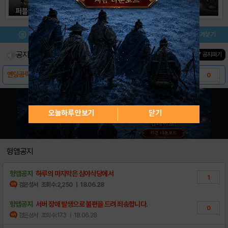
메뉴
이벤트/미션
설치/평가
즐겨찾기
공지사항
진행중인 이벤트
0
건
▼ 공지펴기
엔딩공략 몰아보기
0
[팁] CG 획득법 공략
0
[팁] 무료캐릭터 얻는 법 - 콜라보, 확인불..
2
오늘하루 안보기
닫기
[안내] 계정 거래글 관련 안내
0
[공략] 안 루트 공략 - 최종
18
헝앱공지
[공략] 안 루트 공략 - 3,4일차
12
헝앱공지
하루의 마지막은 심야식당에서
1
[공략] 안 루트 공략 - 1, 2일차
12
검은성서
조회수:2,250
| 18.06.28
[공략] 앙투아네트 루트 공략 [수정] (18..
64
헝앱공지
서버 장애 발생으로 불편을 드려 죄송합니다.
0
검은성서
조회수:173
| 18.06.28
히로 루트 공략
10