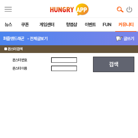
뉴스
쿠폰
게임센터
헝앱샵
이벤트
FUN
커뮤니티
퍼즐앤드래곤
- 전체글보기
글쓰기
■ 몬스터 검색
몬스터 번호
검색
몬스터 이름