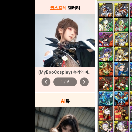
코스프레
갤러리
(MyBooCosplay) 승리의 여신: 니케 ‘사쿠라’
chevron_left
chevron_right
1
/
6
AI
톡