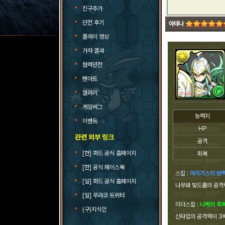
친구추가
던전 후기
아테나
플레이 영상
가챠 결과
협력던전
팬아트
갤러리
게임버그
능력치
이벤트
HP
관련 외부 링크
공격
[한] 퍼드 공식 홈페이지
회복
[한] 공식 페이스북
스킬 :
아이기스의 반
[일] 퍼드 공식 홈페이지
나무와 빛드롭의 공격
[일] 무라코 트위터
리더스킬 :
니케의 축
(구)지식인
신타입의 공격력이 3