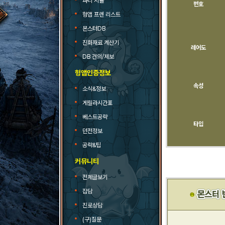
파티 시뮬
번호
헝앱 프렌 리스트
몬스터DB
진화재료 계산기
레어도
DB 건의/제보
헝앱인증정보
속성
소식&정보
게릴라시간표
베스트공략
타입
던전정보
공략&팁
커뮤니티
전체글보기
잡담
진로상담
(구)질문