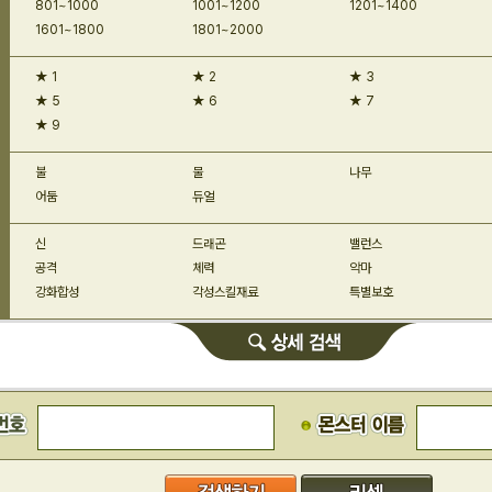
801~1000
1001~1200
1201~1400
1601~1800
1801~2000
★ 1
★ 2
★ 3
★ 5
★ 6
★ 7
★ 9
불
물
나무
어둠
듀얼
신
드래곤
밸런스
공격
체력
악마
강화합성
각성스킬재료
특별보호