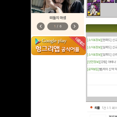
떠들지 마셈
chevron_left
chevron_right
1
/
6
[소식&정보]
[한퍼드] 신규
[소식&정보]
[일퍼드] 신
[소식&정보]
[일퍼드] 신라
[던전정보]
[강림] 아테나 
[공략&팁]
뻘)저의 신역 막
리플
1
건 l /1 
퍼드