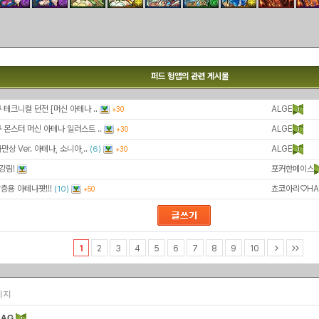
퍼드 헝앱의 관련 게시물
 테크니컬 던전 [머신 아테나 ..
ALGE
+30
규 몬스터 머신 아테나 일러스트 ..
ALGE
+30
만상 Ver. 아테나, 소니아,..
ALGE
(6)
+30
강림!
포커한페이스
층용 아테나팟!!!
쵸코아리♡HA
(10)
+50
1
2
3
4
5
6
7
8
9
10
페이지
HAG