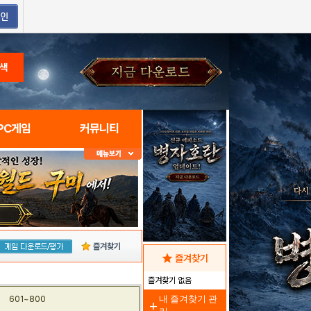
색
PC게임
커뮤니티
즐겨찾기
star
즐겨찾기
즐겨찾기 없음
내 즐겨찾기 관
601~800
add