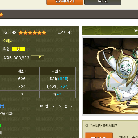
일
No.648
코스트 40
아테나
타입
경험치 883,883
레벨 1
레벨 50
696
1,531(
+835
)
704
1,408(
+704
)
0
0(
+0
)
짝임
lv1 턴: 15 lv9 턴 : 7
력을 강화
복
이 몬스터가 좋으세요?
배
처음으로 좋