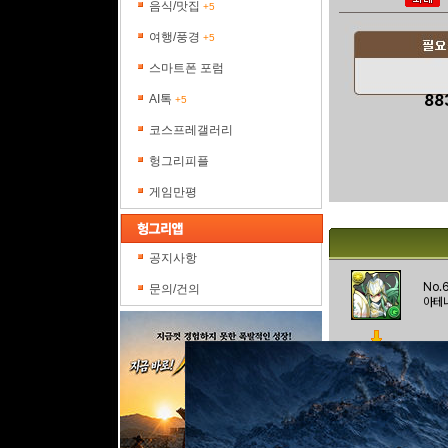
음식/맛집
+5
여행/풍경
+5
스마트폰 포럼
88
AI톡
+5
코스프레갤러리
헝그리피플
게임만평
공지사항
No.
문의/건의
아테
No.
각성