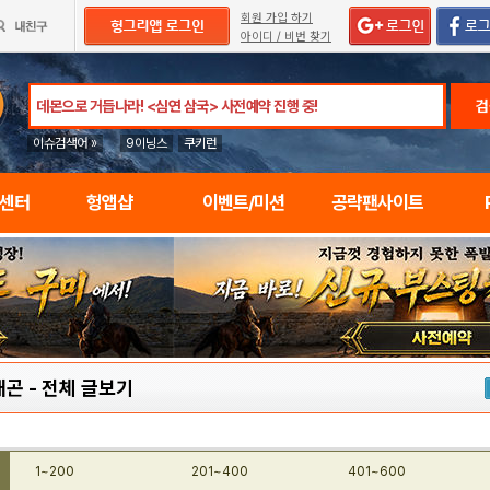
회원 가입 하기
아이디 / 비번 찾기
검
이슈검색어 »
9이닝스
쿠키런
임센터
헝앱샵
이벤트/미션
공략팬사이트
래곤
-
전체 글보기
1~200
201~400
401~600