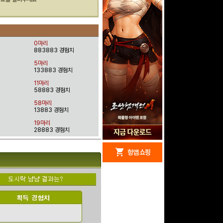
0마리
883883 경험치
5마리
133883 경험치
11마리
58883 경험치
58마리
13883 경험치
19마리
28883 경험치
redeem
shopping_cart
헝앱 경품
헝앱 쇼핑
문화상품권 10000원
(추첨)
100
밥알