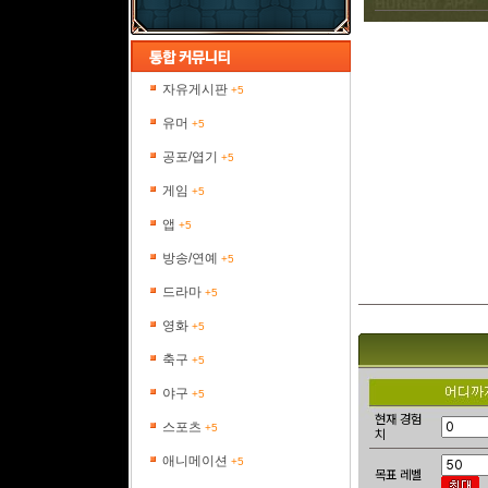
자유게시판
+5
유머
+5
공포/엽기
+5
게임
+5
앱
+5
방송/연예
+5
드라마
+5
영화
+5
축구
+5
야구
+5
현재 경험
스포츠
+5
치
애니메이션
+5
목표 레벨