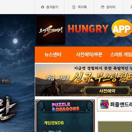
뉴스센터
사전예약/쿠폰
스마트 게
퍼즐앤드
게임정보DB