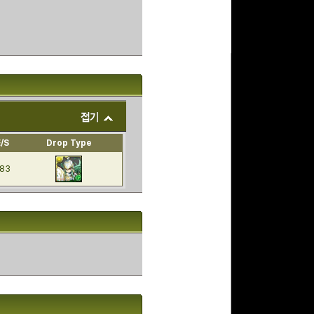
E/S
Drop Type
83