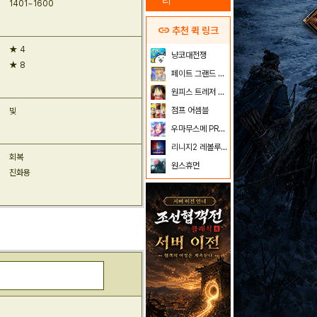
리
1401~1600
link
추천 퀵 링크
★ 4
냥코대전쟁
★ 8
페이트 그랜드 오더
원피스 트레저 크루즈
점프 어셈블
빛
우마무스메 PRETTY DERBY
리니지2 레볼루션
회복
원스휴먼
진화용