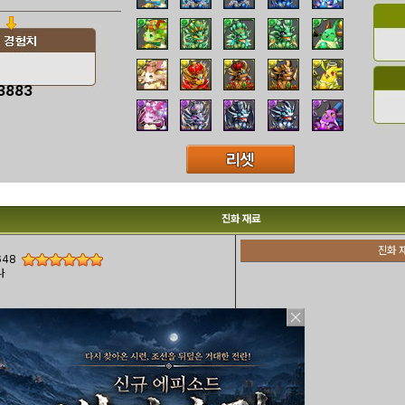
3883
진화 재료
진화 
648
나
649
 아테나