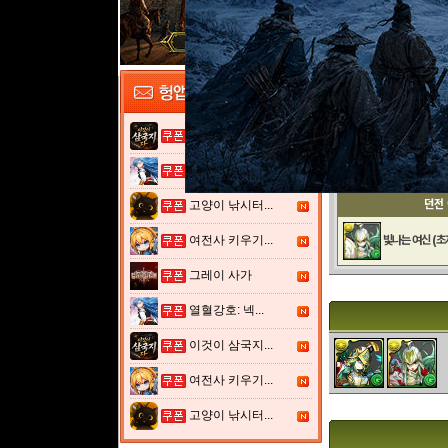
No.
성도
이것이 삼국지...
아테나 강림!
열혈강호: 넥...
던전
고양이 낚시터...
여전사 키우기...
빛나는 여신 (초
그레이 사가
열혈강호: 넥...
이것이 삼국지...
여전사 키우기...
고양이 낚시터...