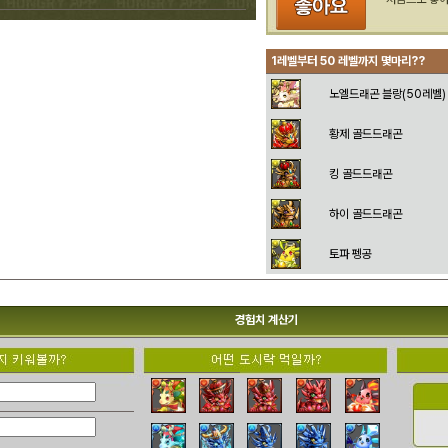
1레벨부터 50 레벨까지 몇마리??
노엘드래곤 블랑(50레벨)
황제 골드드래곤
킹 골드드래곤
하이 골드드래곤
토파 펭공
경험치 계산기