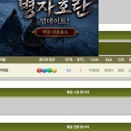
1422
의 수호신 아테나
몬스터 획득 가능 던전
 이름
몬스터 속성
STA
BTL
Coin
Exp
C/S
지옥급)
50
4
17600
14121
352
2
동일 스킬 몬스터
동일 컨셉 몬스터