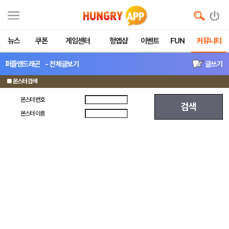
뉴스
쿠폰
게임센터
헝앱샵
이벤트
FUN
커뮤니티
퍼즐앤드래곤
- 전체글보기
글쓰기
■ 몬스터 검색
몬스터 번호
검색
몬스터 이름