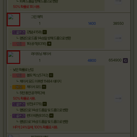
회복 드롭을 방해 드롭으로 변환
50
% 확률로
1
회
사용.
그린 해적
1
1400
38550
강탈(4158)
랜덤으로 드롭 1속성을 방해 드롭으로 변환
1타 공격(8316)
라이트닝 체이서
654900
1
4800
낮은 확률로 난입
볼트 엑스(5742)
체이서 모드 이후엔 11484 대미지
체이서 모드
5턴 동안 공격력 2배
50
% 확률로
사용.
방전(4176)
랜덤으로 1속성 드롭을 빛 드롭으로 변환
썬더 웨폰(8352)
랜덤으로 1속성 드롭을 빛 드롭으로 변환
HP가
24
%일때
,
100
% 확률로
사용.