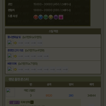
코인
15000 – 30000 (450 / 스태미나)
경험치
13000 – 20000 (330 / 스태미나)
드롭 속성
스킬 작업
풍뇌변화술 빛
(Lv.1 턴:9 Lv.5 턴:5)
총명한 신의 가호
(Lv.1 턴:11 Lv.4 턴:8)
빠른 회복
(Lv.1 턴:11 Lv.7 턴:5)
랜덤 출현 몬스터
턴
공격
방어
체력
마린 고블린
3
9520
280
34844
회복 방해