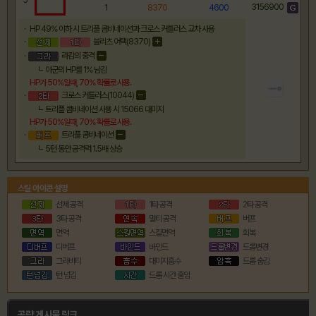
5
3156900
1
8370
4600
HP 49% 이하 시 트리플 콤비네이션과 크로스 커틀러스 교차 사용
블리츠 어택(8370)
라캄의 중격
아군의 HP를 1% 남김
HP가
50
%일때
,
70
% 확률로
사용.
크로스 커틀러스(10044)
트리플 콤비네이션 사용 시 15066 대미지
HP가
50
%일때
,
70
% 확률로
사용.
트리플 콤비네이션
5턴 동안 공격력 1.5배 상승
스킬 아이콘 설명
선제 공격
1타 공격
2타 공격
3타 공격
멀티 공격
버프
면역
스킬면역
회복
디버프
바인드
드롭변경
그라비티
대미지흡수
드롭 숨김
턴 넘김
드롭 시간 줄임
공략 게시물 링크