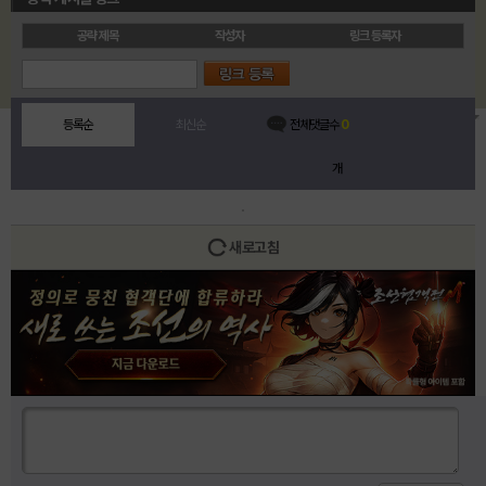
공략 제목
작성자
링크 등록자
등록순
최신순
전체댓글수
0
개
새로고침