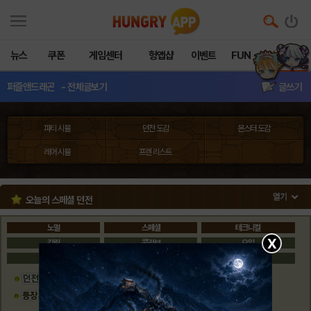
뉴스
쿠폰
게임센터
헝앱샵
이벤트
FUN
커뮤니티
퍼즐앤드래곤
- 전체글보기
글쓰기
파티 시뮬
던전 도감
몬스터 도감
레어 시뮬
프렌 리스트
오늘의 스페셜 던전
노멀
스페셜
테크니컬
X
강림
콜라보
요일
게릴라
격주
한정