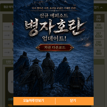
황금 해적용
ST
BT
C/S
E/S
던전 이름
A
L
Coin
Exp
황금 바다 동굴 (지옥급)
450
330
50
5
22500
16500
황금 바다 동굴 (최상급)
400
257
40
5
16000
10250
황금 바다 동굴 (상급)
118
230
25
5
2950
5750
황금 바다 동굴 (중급)
180
100
15
5
2700
1500
던전 세부 정보
황금 바다 동굴 (지옥급)
(Gold Cave - Legend,金の海窟 地獄級)
스태미나
50
오늘하루 안보기
닫기
배틀
5