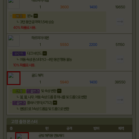
하르피아 데빌
1
3600
1400
19650
분노
3턴 동안 공격력 1.5배 상승
40
% 확률로
사용.
하르피아 데몬
1
5550
2200
51150
다크 바인드
어둠 속성 몬스터가 2~4턴 동안 행동 불능
10
% 확률로
사용.
골드 해적
1
5940
1400
38550
빛 속성 변환
불, 물, 나무, 어둠 속성 드롭 중 하나를 빛 드롭으로 변환
플래시 엣지(4752)
랜덤으로 1속성 드롭을 빛 드롭으로 변환
고정 출현 몬스터
층
턴
공격
방어
체력
금빛 해적용 앤&메리