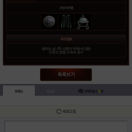
구성 아이템
추가 정보
말하는 섬 - 05. 난쟁이 부락(서), (동)
드워프 창병, 드워프 궁수
등록순
최신순
전체댓글수
0
개
새로고침