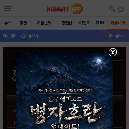
뉴스
쿠폰
게임센터
헝앱샵
이벤트
FUN
커뮤니티
리니지M
- 전체글보기
글쓰기
X
난쟁이족 철 투구
아이템 종류
방어구
상세 분류
투구
클래스
군주, 기사, 마법사, 요정
능력치 효과
-
공격력
방어력
-2
(작은 / 큰 몬스터)
옵션
-