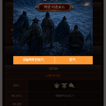
기본 정보
무게
40
재질
철
교환
-
강도
-
레벨 제한
-
손상 여부
-
인챈트
+4까지 안전하게 가능
아이템 설명
-
오늘하루 안보기
닫기
셋트 정보
난쟁이족 세트
클래스
세트 보너스
최대 HP+5, AC-1
세트 설명
-