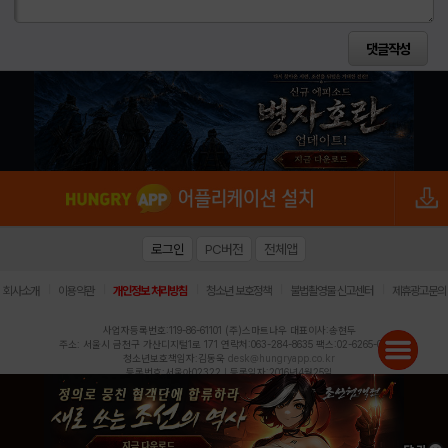
로그인
PC버전
전체앱
|
|
|
|
|
회사소개
이용약관
개인정보 처리방침
청소년 보호정책
불법촬영물 신고센터
제휴광고문의
사업자등록번호:119-86-61101 (주)스마트나우 대표이사:송현두
주소: 서울시 금천구 가산디지털1로 171 연락처:063-284-8635 팩스:02-6265-0377
청소년보호책임자:김동욱
desk@hungryapp.co.kr
등록번호:서울아02322 | 등록일자:2016년4월25일
발행인:(주)스마트나우 송현두 | 편집인:김동욱
헝그리앱의 콘텐츠 및 기사는 저작권법의 보호를 받으므로, 무단 전재, 복사, 배포 등을 금합니다.
Copyright (c) HungryApp All Rights Reserved.