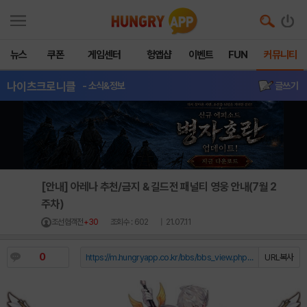
뉴스
쿠폰
게임센터
헝앱샵
이벤트
FUN
커뮤니티
나이츠크로니클
- 소식&정보
글쓰기
[안내] 아레나 추천/금지 & 길드전 패널티 영웅 안내(7월 2
주차)
조선협객전
+30
조회수 : 602
| 21.07.11
0
https://m.hungryapp.co.kr/bbs/bbs_view.php?durl=Y...
URL복사