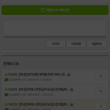
댓글리스트 새로고침
주사위
이모티콘
전체리스트
소식&정보
[안내] 8/12(목) 넷마블 전체 서비스 정..
0
조선협객전
+30
조회수:631
| 21.08.10
소식&정보
[안내] 아레나 추천/금지 & 길드전 패널티 ..
0
조선협객전
+30
조회수:555
| 21.07.23
소식&정보
[안내] 아레나 추천/금지 & 길드전 패널티 ..
0
조선협객전
+30
조회수:602
| 21.07.11