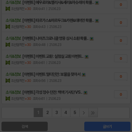
소식&정보
[이벤트] 에우로라&멜리사&셰리&아슈레이 확률..
0
조선협객전
+30
조회수:41
| 21.06.23
소식&정보
[이벤트] 타르가스&마르두크&카렌&데미안 확률..
0
조선협객전
+30
조회수:43
| 21.06.23
소식&정보
[이벤트] 나이츠크로니클 영웅 상시 소환 확률..
0
조선협객전
+30
조회수:48
| 21.06.23
소식&정보
[이벤트] 이벤트 교환 : 실험실 교환 이벤트..
0
조선협객전
+30
조회수:61
| 21.06.23
소식&정보
[이벤트] 이벤트 멀티던전: 보물을 찾아서
0
조선협객전
+30
조회수:56
| 21.06.23
소식&정보
[이벤트] 각성 정수 던전: 백색 기사단 VS..
0
조선협객전
+30
조회수:61
| 21.06.23
1
2
3
4
5
검색
글쓰기