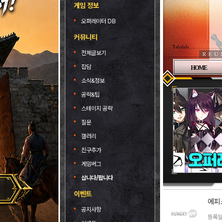
게임 정보
오퍼레이터 DB
커뮤니티
전체글보기
잡담
HOME
소식&정보
공략&팁
스테이지 공략
질문
갤러리
친구추가
게임버그
삽니다/팝니다
이벤트
에피
공지사항
등록일 