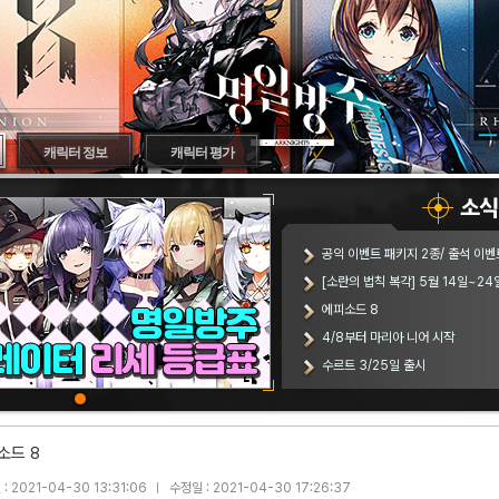
캐릭터 정보
캐릭터 평가
공익 이벤트 패키지 2종/ 출석 이벤
[소란의 법칙 복각] 5월 14일~24
에피소드 8
4/8부터 마리아 니어 시작
수르트 3/25일 출시
소드 8
: 2021-04-30 13:31:06
수정일 : 2021-04-30 17:26:37