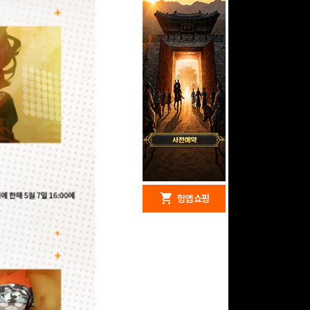
redeem
shopping_cart
헝앱 경품
헝앱 쇼핑
문화상품권 10000원
(추첨)
100
밥알