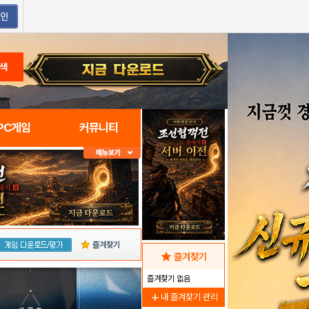
색
PC게임
커뮤니티
즐겨찾기
star
즐겨찾기
즐겨찾기 없음
add
내 즐겨찾기 관리