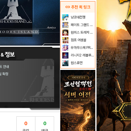
link
추천 퀵 링크
냥코대전쟁
페이트 그랜드 오더
원피스 트레저 크루즈
점프 어셈블
우마무스메 PRETTY DERBY
리니지2 레볼루션
원스휴먼
트 안내
일 확정
0
0