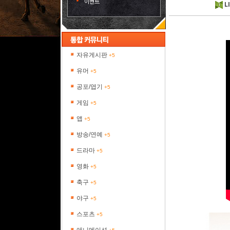
이벤트
L
자유게시판
+5
유머
+5
공포/엽기
+5
게임
+5
앱
+5
방송/연예
+5
드라마
+5
영화
+5
축구
+5
야구
+5
스포츠
+5