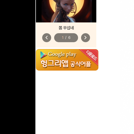
쫌 무섭네
chevron_left
chevron_right
1
/
6