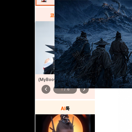
코스프레
갤러리
(MyBooCosplay) 승리의 여신: 니케 ‘사쿠라’
chevron_left
chevron_right
1
/
6
AI
톡