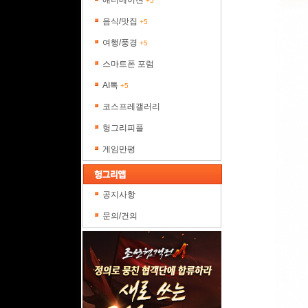
애니메이션
+5
음식/맛집
+5
여행/풍경
+5
스마트폰 포럼
AI톡
+5
코스프레갤러리
헝그리피플
게임만평
공지사항
문의/건의