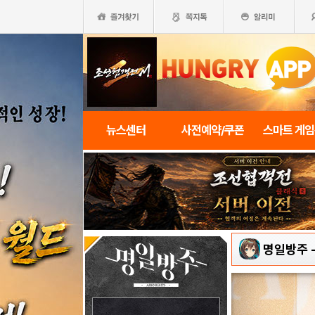
뉴스센터
사전예약/쿠폰
스마트 게
명일방주