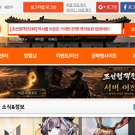
회원 가입 하기
아이디 / 비번 찾기
검
이슈검색어 »
쿠키런
리버스
임센터
헝앱샵
이벤트/미션
공략팬사이트
-
소식&정보