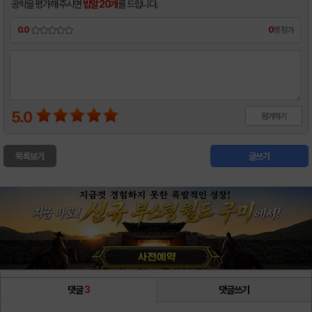
공략을 평가해 주시면
밥알 20개
를 드립니다.
0.0
0
명 참가
5.0
평가하기
목록보기
글쓰기
댓글
3
댓글쓰기