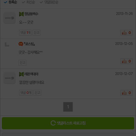
등록순
최신순
댓글많은순
2013-11-26
청담동백수
오~~ 굿굿
댓글
1
개
신고
0
2013-12-05
『로스팅』
굿굿~ 감사해요^^
0
신고
2013-12-07
레몬색대야
깔끔한 설명이네요
댓글
0
개
신고
0
1
댓글리스트 새로고침