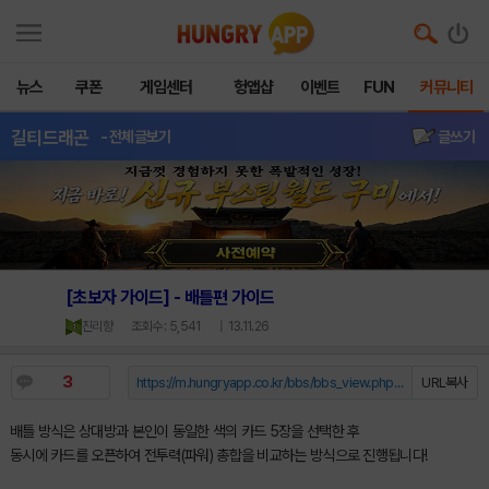
뉴스
쿠폰
게임센터
헝앱샵
이벤트
FUN
커뮤니티
길티드래곤
- 전체글보기
글쓰기
[초보자 가이드] - 배틀편 가이드
진리향
조회수 : 5,541
| 13.11.26
3
https://m.hungryapp.co.kr/bbs/bbs_view.php?durl=Y...
URL복사
배틀 방식은 상대방과 본인이 동일한 색의 카드 5장을 선택한 후
동시에 카드를 오픈하여 전투력(파워) 총합을 비교하는 방식으로 진행됩니다!