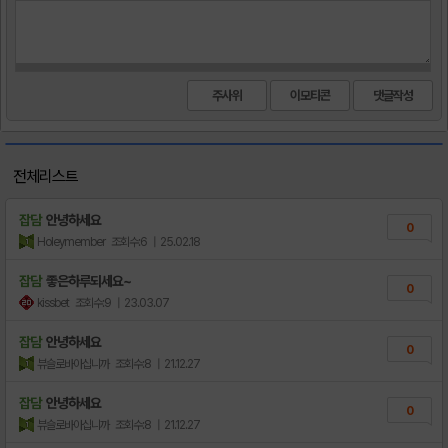
주사위
이모티콘
전체리스트
잡담
안녕하세요
0
Holeymember
조회수:6
| 25.02.18
잡담
좋은하루되세요~
0
kissbet
조회수:9
| 23.03.07
잡담
안녕하세요
0
뷰슬로바아십니까
조회수:8
| 21.12.27
잡담
안녕하세요
0
뷰슬로바아십니까
조회수:8
| 21.12.27