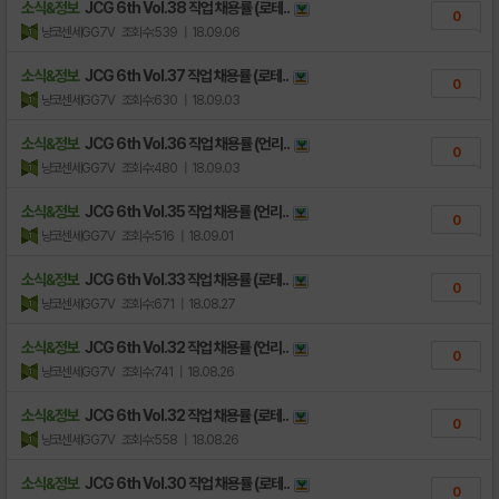
소식&정보
JCG 6th Vol.38 직업 채용률 (로테..
0
냥코센세GG7V
조회수:539
| 18.09.06
소식&정보
JCG 6th Vol.37 직업 채용률 (로테..
0
냥코센세GG7V
조회수:630
| 18.09.03
소식&정보
JCG 6th Vol.36 직업 채용률 (언리..
0
냥코센세GG7V
조회수:480
| 18.09.03
소식&정보
JCG 6th Vol.35 직업 채용률 (언리..
0
냥코센세GG7V
조회수:516
| 18.09.01
소식&정보
JCG 6th Vol.33 직업 채용률 (로테..
0
냥코센세GG7V
조회수:671
| 18.08.27
소식&정보
JCG 6th Vol.32 직업 채용률 (언리..
0
냥코센세GG7V
조회수:741
| 18.08.26
소식&정보
JCG 6th Vol.32 직업 채용률 (로테..
0
냥코센세GG7V
조회수:558
| 18.08.26
소식&정보
JCG 6th Vol.30 직업 채용률 (로테..
0