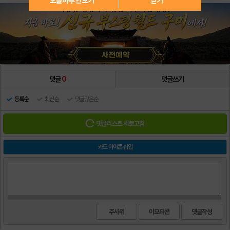
오늘하루 안보기
닫기
댓글
0
댓글쓰기
등록순
최신순
댓글많은순
댓글리스트 새로고침
카드 아이콘 삽입
주사위
이모티콘