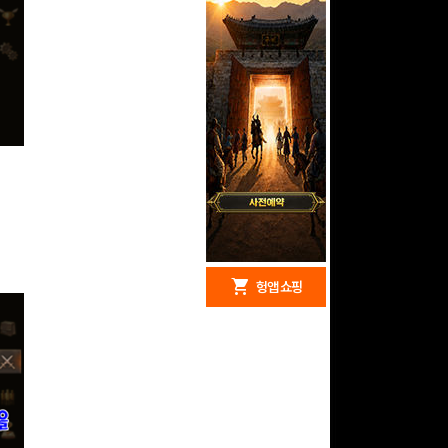
redeem
shopping_cart
헝앱 경품
헝앱 쇼핑
문화상품권 10000원
(추첨)
100
밥알