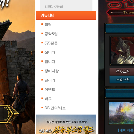
강화1~3등급
잡담
공략&팁
(구)질문
삽니다
팝니다
장비자랑
갤러리
이벤트
버그
DB 건의/제보
[페이파론