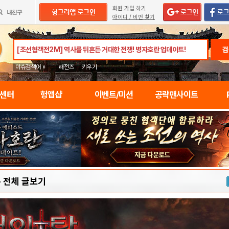
회원 가입 하기
아이디 / 비번 찾기
검
이슈검색어 »
래전즈
키우기
임센터
헝앱샵
이벤트/미션
공략팬사이트
-
전체 글보기