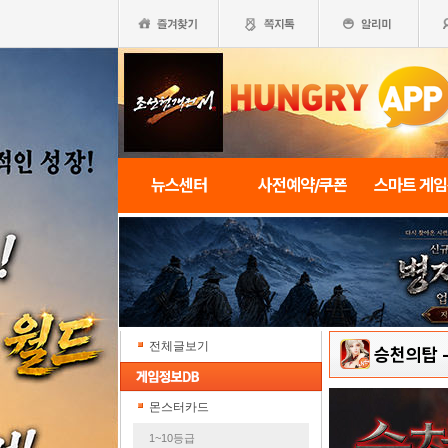
뉴스센터
사전예약/쿠폰
스마트 게
전체글보기
승천의탑
몬스터카드
1~10등급