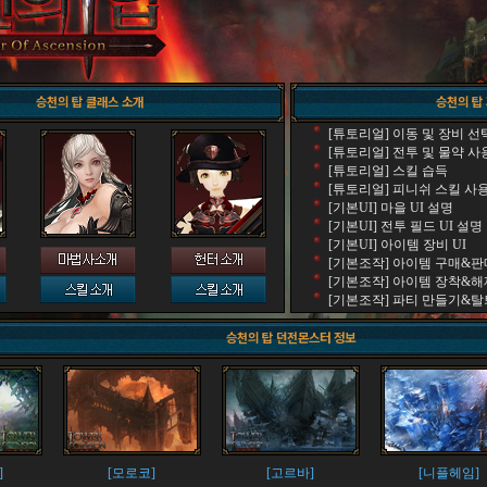
승천의 탑 클래스 소개
승천의 탑
[튜토리얼] 이동 및 장비 선
[튜토리얼] 전투 및 물약 사
[튜토리얼] 스킬 습득
[튜토리얼] 피니쉬 스킬 사
[기본UI] 마을 UI 설명
[기본UI] 전투 필드 UI 설명
[기본UI] 아이템 장비 UI
[기본조작] 아이템 구매&판
[기본조작] 아이템 장착&해
[기본조작] 파티 만들기&탈
승천의 탑 던전몬스터 정보
]
[모로코]
[고르바]
[니플헤임]