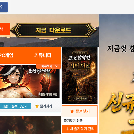
색
PC게임
커뮤니티
즐겨찾기
star
즐겨찾기
즐겨찾기 없음
add
내 즐겨찾기 관리