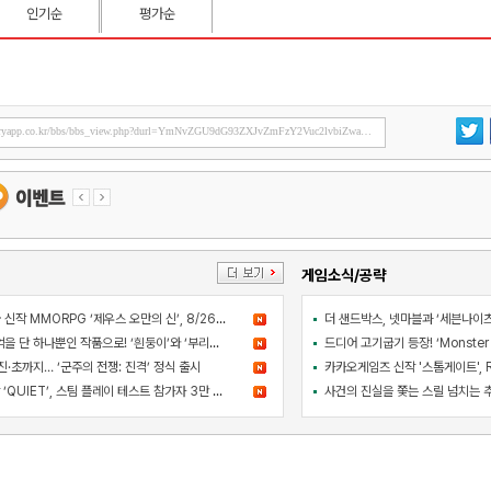
인기순
평가순
게임소식/공략
컴투스 블록버스터급 신작 MMORPG ‘제우스 오만의 신’, 8/26 출시
아와지섬 여행의 추억을 단 하나뿐인 작품으로! ‘흰둥이’와 ‘부리부리대마왕’의 오리지널 도기 색칠 체험 등장
·초까지… ‘군주의 전쟁: 진격’ 정식 출시
라인게임즈 PC 신작 ‘QUIET’, 스팀 플레이 테스트 참가자 3만 명 돌파