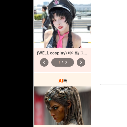
(WELL cosplay) 페이트/ 그랜드 오더
chevron_left
chevron_right
1
/
6
AI
톡