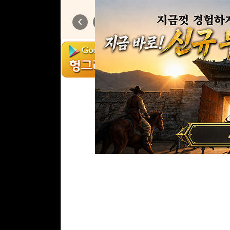
도망가
chevron_left
chevron_right
1
/
6