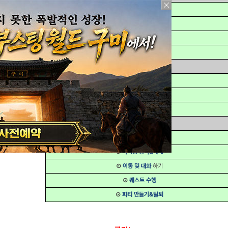
⊙
이동 및 장비
선택
⊙
전투 및 물약
사용
⊙
스킬 습득
⊙
피니쉬 스킬
사용
▣ 기본 UI 설명
⊙
마을 UI
설명
⊙
전투 필드 UI
설명
⊙
아이템 장비 UI
설명
▣ 기본 조작 설명
⊙
아이템 구매 및 판매
하기
⊙
아이템 장착&해제
⊙
이동 및 대화
하기
⊙
퀘스트 수행
⊙
파티 만들기&탈퇴