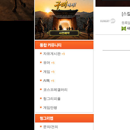
[스킬
등록일 
샤
자유게시판
+5
유머
+5
게임
+5
AI톡
+5
코스프레갤러리
헝그리피플
게임만평
문의/건의