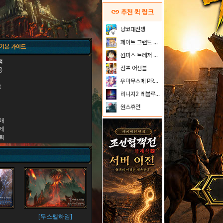
link
추천 퀵 링크
냥코대전쟁
페이트 그랜드 오더
 기본 가이드
원피스 트레저 크루즈
택
점프 어셈블
용
우마무스메 PRETTY DERBY
용
리니지2 레볼루션
원스휴먼
매
제
퇴
[무스펠하임]