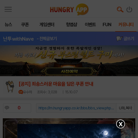
뉴스
쿠폰
게임센터
헝앱샵
이벤트
FUN
커뮤니티
난투withNave
- 전체글보기
글쓰기
[공지] 죄송스러운 마음을 담은 쿠폰 안내
유수하
조회수 : 3,028
| 15.10.07
0
https://m.hungryapp.co.kr/bbs/bbs_view.php?durl=Y...
URL복사
X