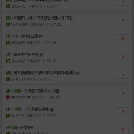
0
포도킬러22
조회수:372
| 16.02.03
잡담
레벨81 보너스 13계정 판매합니다 15장 ..
0
유성진GG6U
조회수:505
| 16.01.28
잡담
대리결제해드립니다.
0
플라워빠밤
조회수:196
| 16.01.26
잡담
오 괜춘한듯 ㅋㅋ
0
신나냐냐냥
조회수:478
| 16.01.18
잡담
정우성님과의 우정도 여기까지인가봅니다
0
흠냐륑
조회수:468
| 16.01.15
삽니다/팝니다
계정 구합니다~1,2썹
0
♥♡송가연♡♥
조회수:214
| 16.01.14
삽니다/팝니다
영웅솬권 쿠폰
0
하나도로우
조회수:733
| 15.12.25
공략&팁
금각재능
0