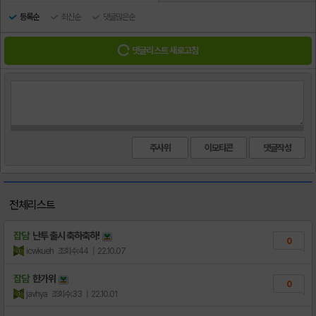
등록순
최신순
댓글많은순
댓글리스트 새로고침
주사위
이모티콘
전체리스트
잡담
난투 출시 축하축하!
0
icwkueh
조회수:44
| 22.10.07
잡담
한가위
0
javhya
조회수:33
| 22.10.01