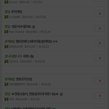
rivcoco
조회수:58
| 21.07.03
잡담
추억게임
0
리스토란테
조회수:192
| 16.07.28
잡담
괴밀 미쿠 콜라보
0
Year Channel
조회수:185
| 16.05.29
공략&팁
챕터2에1스테이지돔 알려줘요 ㅠㅠ
0
김하현GG6R
조회수:201
| 16.05.23
삽니다/팝니다
쿠폰나눔
0
2200ch
조회수:402
| 16.02.26
공략&팁
영웅조각쓰임
0
하얀연탠재먹어
조회수:426
| 16.02.25
잡담
★영웅소환서, 영웅혼20개 쿠폰 나눔★
0
덕계
조회수:408
| 16.02.16
잡담
난투에는 초록색머리가 있읍니까?