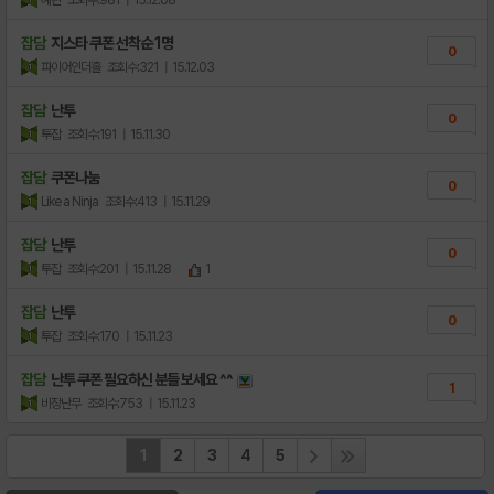
예핀
조회수:981
| 15.12.08
잡담
지스타 쿠폰 선착순 1명
0
파이어인더홀
조회수:321
| 15.12.03
잡담
난투
0
투잡
조회수:191
| 15.11.30
잡담
쿠폰나눔
0
Like a Ninja
조회수:413
| 15.11.29
잡담
난투
0
투잡
조회수:201
| 15.11.28
1
잡담
난투
0
투잡
조회수:170
| 15.11.23
잡담
난투 쿠폰 필요하신 분들 보세요 ^^
1
비장난무
조회수:753
| 15.11.23
1
2
3
4
5