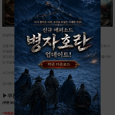
안녕하세요
,
난투
:
전장의
지배자
의
GM
염라대왕
입니다
.
요즘
여러 가지
문제들로
인해
여러
소환사님들께
심려를
끼쳐
드린
점
진심으로
사
과
말씀
드립니다
.
앞으로는
소환사님들께서 난투를 이용함에 있어 불편함이 없으시도록
최선을
다하
는
모습을
보여드리겠습니다
.
너그러운
마음으로
난투
:
전장의
지배자
에
대한
많은
성원을
부탁
드립니다
.
감사합니다
.
▶
쿠폰
: SORRY4U
◀
(
쿠폰
보상
:
영웅혼
10
개
,
합성
•
영웅보석
(
레시피
) 1
개
)
*
쿠폰은
대문자로
,
띄어쓰기
없이
입력해야
보상을
수령할
수
있습니다
.