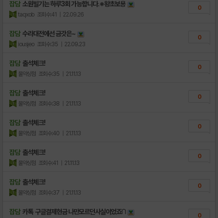
잡담
소원빌기는 하루3회 가능합니다.※왕초보용
0
taqxob
조회수:41
| 22.09.26
잡담
수라대전에선 금갓은~
0
iousjeo
조회수:35
| 22.09.23
잡담
출석체크!
0
물약상점
조회수:35
| 21.11.13
잡담
출석체크!
0
물약상점
조회수:38
| 21.11.13
잡담
출석체크!
0
물약상점
조회수:40
| 21.11.13
잡담
출석체크!
0
물약상점
조회수:41
| 21.11.13
잡담
출석체크!
0
물약상점
조회수:37
| 21.11.13
잡담
카톡 구글결제현금 나만모르던사실이었죠∩
0