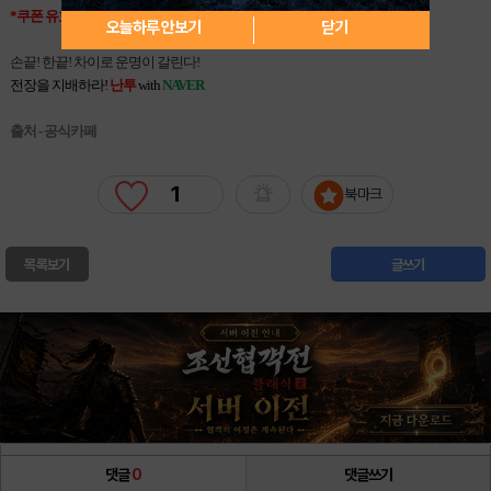
*
쿠폰
유효
기간
: ~ 2015
년
10
월
14
일
서버
점검
전까지
오늘하루 안보기
닫기
손끝! 한끝!
차이로
운명이
갈린다
!
전장을 지배하라!
난투
with
NAVER
출처 - 공식카페
1
북마크
목록보기
글쓰기
댓글
0
댓글쓰기