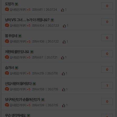
도망가
0
갈사람은가야지
+5
조회수:81
| 26.07.24
1
냥이 VS 그녀 .... 누가 더 귀엽나요?
0
갈사람은가야지
+5
조회수:104
| 26.07.23
1
쫌 무섭네
0
갈사람은가야지
+5
조회수:108
| 26.07.22
1
저한테 불만 있나요
0
갈사람은가야지
+5
조회수:97
| 26.07.21
1
슴가녀
0
갈사람은가야지
+5
조회수:219
| 26.07.16
1
신입사원이 들어왔다
1
갈사람은가야지
+5
조회수:158
| 26.07.15
1
당구여신인가 손톱여신인가
0
갈사람은가야지
+5
조회수:139
| 26.07.15
1
무슨 생각하세요