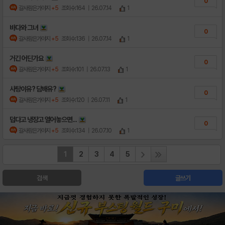
0
갈사람은가야지
+5
조회수:164
| 26.07.14
1
바다와 그녀
0
갈사람은가야지
+5
조회수:136
| 26.07.14
1
거긴 어딘가요
0
갈사람은가야지
+5
조회수:101
| 26.07.13
1
사탕이유? 담배유?
0
갈사람은가야지
+5
조회수:120
| 26.07.11
1
덥다고 냉장고 열어놓으면...
0
갈사람은가야지
+5
조회수:134
| 26.07.10
1
1
2
3
4
5
검색
글쓰기