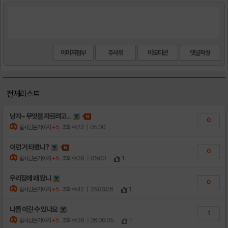
이미지첨부
주사위
이모티콘
전체리스트
낭자~ 무엇을 자르려고...
0
갈사람은가야지
+5
조회수:23
| 05:00
이런 거 타봤니?
0
갈사람은가야지
+5
조회수:39
| 05:00
1
우리집에 왜 왔니
0
갈사람은가야지
+5
조회수:42
| 26.08.06
1
나를 이길 수 있나요
1
갈사람은가야지
+5
조회수:39
| 26.08.05
1