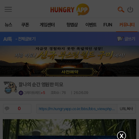
뉴스
쿠폰
게임센터
헝앱샵
이벤트
FUN
커뮤니티
AI톡
- 전체글보기
글쓰기
찰나의 순간 영원한 미모
그레이트레드
+5
조회수 : 76
| 26.06.09
0
https://m.hungryapp.co.kr/bbs/bbs_view.php?durl=Y...
URL복사
X