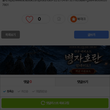
출처: https://www.facebook.com/photo/?fbid=122127041973217820&set=g.88418069626
7801
0
북마크
목록보기
글쓰기
댓글
0
댓글쓰기
등록순
최신순
댓글많은순
댓글리스트 새로고침