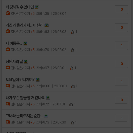
더 강해질 수 있다면
0
갈사람은가야지
+5
조회수:35
| 26.08.04
거긴 왜 올라가서... 이 난리
0
갈사람은가야지
+5
조회수:63
| 26.08.03
1
제 이름은...
1
갈사람은가야지
+5
조회수:79
| 26.08.02
1
정원사의 딸
0
갈사람은가야지
+5
조회수:97
| 26.08.01
1
토요일에 만나자며?
1
갈사람은가야지
+5
조회수:100
| 26.08.01
1
내가 무슨 말을 할 거 같나요
0
갈사람은가야지
+5
조회수:72
| 26.07.31
1
그녀와 눈 마주치는 순간...
1
갈사람은가야지
+5
조회수:73
| 26.07.30
1