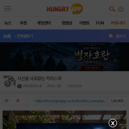
뉴스
쿠폰
게임센터
헝앱샵
이벤트
FUN
커뮤니티
AI톡
- 전체글보기
글쓰기
시선을 사로잡는 카리스마
그레이트레드
+5
조회수 : 88
| 26.06.09
0
https://m.hungryapp.co.kr/bbs/bbs_view.php?durl=Y...
URL복사
X