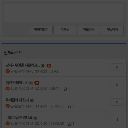
이미지첨부
주사위
이모티콘
전체리스트
낭자~ 무엇을 자르려고...
0
갈사람은가야지
+5
조회수:23
| 05:00
이런 거 타봤니?
0
갈사람은가야지
+5
조회수:39
| 05:00
1
우리집에 왜 왔니
0
갈사람은가야지
+5
조회수:42
| 26.08.06
1
나를 이길 수 있나요
1
갈사람은가야지
+5
조회수:39
| 26.08.05
1