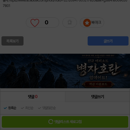
출처: https://www.facebook.com/photo/?fbid=122126947605217820&set=g.88418069626
7801
0
북마크
목록보기
글쓰기
댓글
0
댓글쓰기
등록순
최신순
댓글많은순
댓글리스트 새로고침