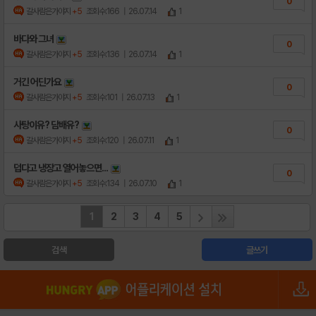
0
갈사람은가야지
+5
조회수:166
| 26.07.14
1
바다와 그녀
0
갈사람은가야지
+5
조회수:136
| 26.07.14
1
거긴 어딘가요
0
갈사람은가야지
+5
조회수:101
| 26.07.13
1
사탕이유? 담배유?
0
갈사람은가야지
+5
조회수:120
| 26.07.11
1
덥다고 냉장고 열어놓으면...
0
갈사람은가야지
+5
조회수:134
| 26.07.10
1
1
2
3
4
5
검색
글쓰기