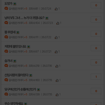
도망가
0
갈사람은가야지
+5
조회수:81
| 26.07.24
1
냥이 VS 그녀 .... 누가 더 귀엽나요?
0
갈사람은가야지
+5
조회수:104
| 26.07.23
1
쫌 무섭네
0
갈사람은가야지
+5
조회수:111
| 26.07.22
1
저한테 불만 있나요
0
갈사람은가야지
+5
조회수:97
| 26.07.21
1
슴가녀
0
갈사람은가야지
+5
조회수:219
| 26.07.16
1
신입사원이 들어왔다
1
갈사람은가야지
+5
조회수:160
| 26.07.15
1
당구여신인가 손톱여신인가
0
갈사람은가야지
+5
조회수:139
| 26.07.15
1
무슨 생각하세요