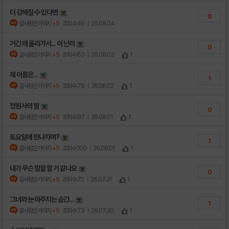
더 강해질 수 있다면
0
갈사람은가야지
+5
조회수:46
| 26.08.04
거긴 왜 올라가서... 이 난리
0
갈사람은가야지
+5
조회수:63
| 26.08.03
1
제 이름은...
1
갈사람은가야지
+5
조회수:79
| 26.08.02
1
정원사의 딸
0
갈사람은가야지
+5
조회수:97
| 26.08.01
1
토요일에 만나자며?
1
갈사람은가야지
+5
조회수:100
| 26.08.01
1
내가 무슨 말을 할 거 같나요
0
갈사람은가야지
+5
조회수:72
| 26.07.31
1
그녀와 눈 마주치는 순간...
1
갈사람은가야지
+5
조회수:73
| 26.07.30
1