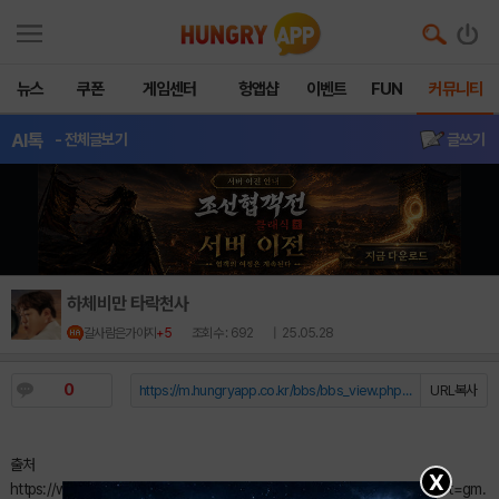
뉴스
쿠폰
게임센터
헝앱샵
이벤트
FUN
커뮤니티
AI톡
- 전체글보기
글쓰기
하체비만 타락천사
갈사람은가야지
+5
조회수 : 692
| 25.05.28
0
https://m.hungryapp.co.kr/bbs/bbs_view.php?durl=Y...
URL복사
출처
X
https://www.facebook.com/photo/?fbid=122140072118771593&set=gm.