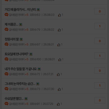
거긴 왜 올라가서... 이 난리
0
갈사람은가야지
+5
조회수:63
| 26.08.03
1
제 이름은...
1
갈사람은가야지
+5
조회수:79
| 26.08.02
1
정원사의 딸
0
갈사람은가야지
+5
조회수:97
| 26.08.01
1
토요일에 만나자며?
1
갈사람은가야지
+5
조회수:100
| 26.08.01
1
내가 무슨 말을 할 거 같나요
0
갈사람은가야지
+5
조회수:72
| 26.07.31
1
그녀와 눈 마주치는 순간...
1
갈사람은가야지
+5
조회수:73
| 26.07.30
1
수요일엔 빨간...
0
갈사람은가야지
+5
조회수:91
| 26.07.29
1