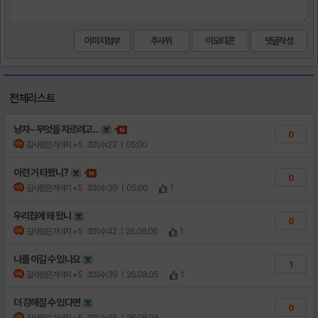
이미지첨부
주사위
이모티콘
전체리스트
낭자~ 무엇을 자르려고...
0
갈사람은가야지
+5
조회수:23
| 05:00
이런 거 타봤니?
0
갈사람은가야지
+5
조회수:39
| 05:00
1
우리집에 왜 왔니
0
갈사람은가야지
+5
조회수:42
| 26.08.06
1
나를 이길 수 있나요
1
갈사람은가야지
+5
조회수:39
| 26.08.05
1
더 강해질 수 있다면
0
갈사람은가야지
+5
조회수:35
| 26.08.04