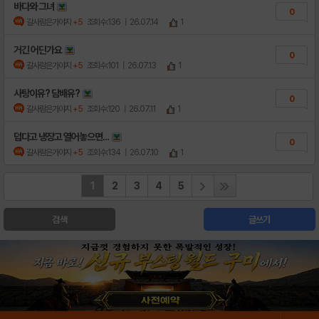
바다와 그녀
0
갈사람은가야지
+5
조회수:136
| 26.07.14
1
거긴 어딘가요
0
갈사람은가야지
+5
조회수:101
| 26.07.13
1
사탕이유? 담배유?
0
갈사람은가야지
+5
조회수:120
| 26.07.11
1
덥다고 냉장고 열어놓으면...
0
갈사람은가야지
+5
조회수:134
| 26.07.10
1
1
2
3
4
5
검색
글쓰기