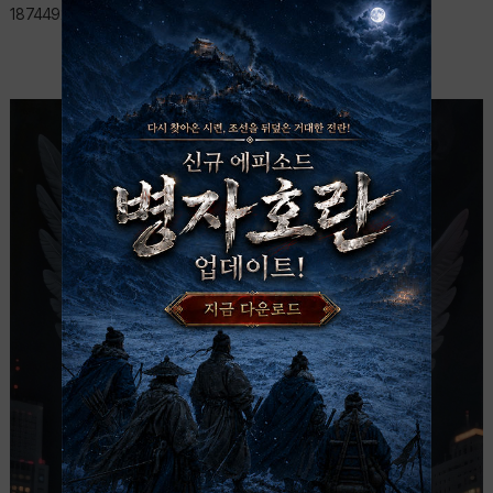
1874492060060299&idorvanity=1394143228095187