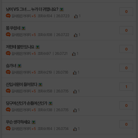
냥이 VS 그녀 .... 누가 더 귀엽나요?
0
갈사람은가야지
+5
조회수:104
| 26.07.23
1
쫌 무섭네
0
갈사람은가야지
+5
조회수:108
| 26.07.22
1
저한테 불만 있나요
0
갈사람은가야지
+5
조회수:97
| 26.07.21
1
슴가녀
0
갈사람은가야지
+5
조회수:219
| 26.07.16
1
신입사원이 들어왔다
1
갈사람은가야지
+5
조회수:158
| 26.07.15
1
당구여신인가 손톱여신인가
0
갈사람은가야지
+5
조회수:138
| 26.07.15
1
무슨 생각하세요
0
갈사람은가야지
+5
조회수:164
| 26.07.14
1