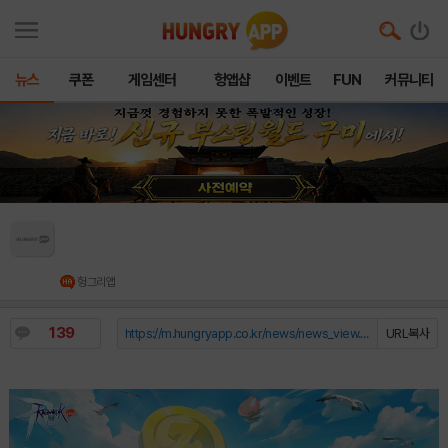
뉴스
쿠폰
게임센터
헝앱샵
이벤트
FUN
커뮤니티
그라비티, MMORPG ‘라그나로크M: Classic’
국내 사전 예약
헝그리앱
139
https://m.hungryapp.co.kr/news/news_view.php?durl=YmNvZGU9b...
URL복사