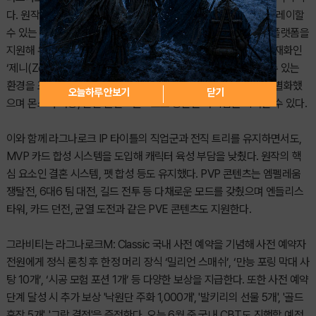
다. 원작의 클래식한 감성을 재현함과 동시에 부담 없이 가볍게 플레이할
수 있는 점이 특징이다. PC 클라이언트 버전을 도입하고 크로스 플랫폼을
지원해 유저들의 접근성과 편의를 강화했다. 게임 내에서는 기초 재화인
‘제니(Zeny)’ 중심의 경제를 통해 모험과 성장의 재미에 집중할 수 있는
환경을 조성했다. 노력에 비례하는 보상 체계로 기존 타이틀과 차별화했
오늘하루 안보기
닫기
으며 몬스터 사냥, 일일 콘텐츠만으로도 충분한 아이템을 획득할 수 있다.
이와 함께 라그나로크 IP 타이틀의 직업군과 전직 트리를 유지하면서도,
MVP 카드 합성 시스템을 도입해 캐릭터 육성 부담을 낮췄다. 원작의 핵
심 요소인 결혼 시스템, 펫 합성 등도 유지했다. PVP 콘텐츠는 엠펠레움
쟁탈전, 6대6 팀 대전, 길드 전투 등 다채로운 모드를 갖췄으며 엔들리스
타워, 카드 던전, 균열 도전과 같은 PVE 콘텐츠도 지원한다.
그라비티는 라그나로크M: Classic 국내 사전 예약을 기념해 사전 예약자
전원에게 정식 론칭 후 한정 머리 장식 ‘밀리언 스매쉬’, ‘만능 포링 막대 사
탕 10개’, ‘시공 모험 포션 1개’ 등 다양한 보상을 지급한다. 또한 사전 예약
단계 달성 시 추가 보상 '낙원단 주화 1,000개', '발키리의 선물 5개', '골드
훈장 5개', '그람 결정'을 증정한다. 오는 6월 중 국내 CBT도 진행할 예정