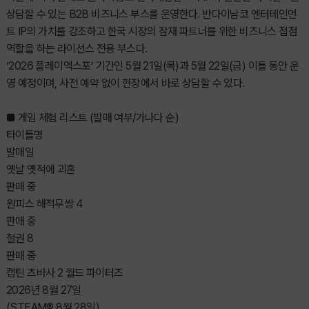
상담할 수 있는 B2B 비즈니스 부스를 운영한다. 반다이남코 엔터테인먼
트 IP의 가치를 강조하고 한국 시장의 잠재 파트너를 위한 비즈니스 접점
역할을 하는 라이선스 전용 부스다.
‘2026 플레이엑스포’ 기간인 5월 21일(목)과 5월 22일(금) 이틀 동안 운
영 예정이며, 사전 예약 없이 현장에서 바로 상담할 수 있다.
■ 게임 체험 리스트 (발매 여부/가나다 순)
타이틀명
발매일
옛날 옛적에 괴혼
판매 중
원피스 해적무쌍 4
판매 중
철권 8
판매 중
캡틴 츠바사 2 월드 파이터즈
2026년 8월 27일
(STEAM® 8월 28일)