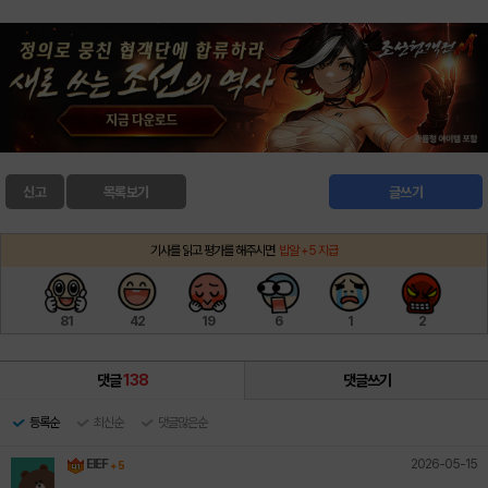
신고
목록보기
글쓰기
기사를 읽고 평가를 해주시면
밥알 +5 지급
81
42
19
6
1
2
댓글
138
댓글쓰기
등록순
최신순
댓글많은순
2026-05-15
EIEF
+ 5