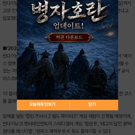
반다이남코 엔터테인먼트 코리아는 5월 21일(목)부터 5월 24일(일)까지
고양 킨텍스 제1전시장에서 열리는 ‘2026 플레이엑스포’에 참가한다고
발표했다.
■‘2026 플레이엑스포’ 참가 상세 내용 공개
반다이남코 엔터테인먼트 코리아의 ‘2026 플레이엑스포’ 부스에서 ‘에이
스 컴뱃 8: 시브의 날개’의 전시를 진행한다. 본 작품의 세계관을 엿볼 수
있는 격납고형 부스에서 방문하시는 분들을 대상으로 '에이스 컴뱃' 공식
마스코트 캐릭터인 'Nugget' 모자를 증정한다.
‘더 블러드 오브 던워커’의 브렌시스의 스태츄와 ‘앰브러스’로 분장한 코스
튬 플레이어 ‘Leon Chiro‘ 또한 놓칠 수 없는 즐거움이다.
오늘하루 안보기
닫기
발매를 앞둔 ‘캡틴 츠바사 2 월드 파이터즈’ 게임 체험이 진행될 예정이며,
반다이남코 엔터테인먼트의 스테디셀러 게임 ‘철권 8’, ‘태고의 달인 쿵딱!
원더풀 페스티벌’, ‘원피스 해적무쌍 4’ 등도 플레이할 수 있다.