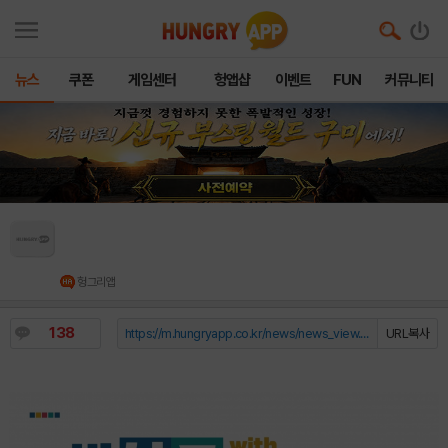
뉴스
쿠폰
게임센터
헝앱샵
이벤트
FUN
커뮤니티
반다이남코 엔터테인먼트 코리아, ‘2026 플레이
엑스포’ 참가 상세 내용 공개
헝그리앱
138
https://m.hungryapp.co.kr/news/news_view.php?durl=YmNvZGU9b...
URL복사