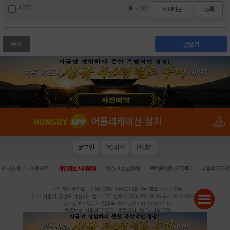
비밀글
0
/
300
이모티콘
등록
목록
글쓰기
로그인
PC버전
전체앱
|
|
|
|
|
회사소개
이용약관
개인정보 처리방침
청소년 보호정책
불법촬영물 신고센터
제휴광고문의
사업자등록번호:119-86-61101 (주)스마트나우 대표이사:송현두
주소: 서울시 금천구 가산디지털1로 171 연락처:063-284-8635 팩스:02-6265-0377
청소년보호책임자:김동욱
desk@hungryapp.co.kr
등록번호:서울아02322 | 등록일자:2016년4월25일
발행인:(주)스마트나우 송현두 | 편집인:김동욱