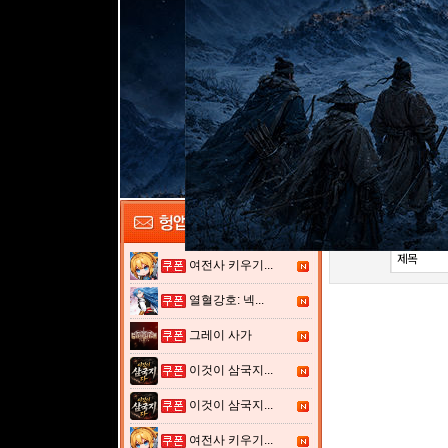
[소식&
1,290
[소식&
1,289
[소식&
1,288
[소식&
1,287
[소식&
1,286
[소식&
1,285
여전사 키우기...
열혈강호: 넥...
그레이 사가
이것이 삼국지...
이것이 삼국지...
여전사 키우기...