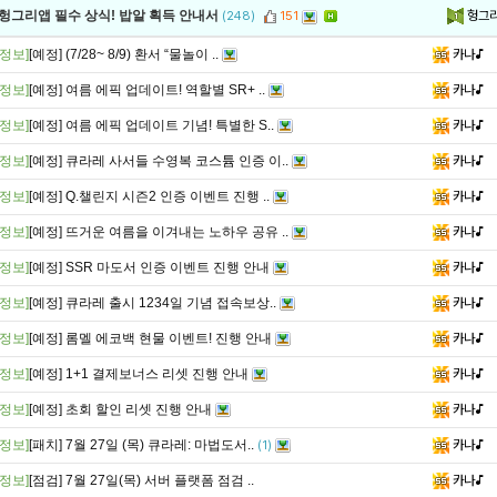
헝그
 헝그리앱 필수 상식! 밥알 획득 안내서
(248)
151
정보]
[예정] (7/28~ 8/9) 환서 “물놀이 ..
카나♪
정보]
[예정] 여름 에픽 업데이트! 역할별 SR+ ..
카나♪
정보]
[예정] 여름 에픽 업데이트 기념! 특별한 S..
카나♪
정보]
[예정] 큐라레 사서들 수영복 코스튬 인증 이..
카나♪
정보]
[예정] Q.챌린지 시즌2 인증 이벤트 진행 ..
카나♪
정보]
[예정] 뜨거운 여름을 이겨내는 노하우 공유 ..
카나♪
정보]
[예정] SSR 마도서 인증 이벤트 진행 안내
카나♪
정보]
[예정] 큐라레 출시 1234일 기념 접속보상..
카나♪
정보]
[예정] 롬멜 에코백 현물 이벤트! 진행 안내
카나♪
정보]
[예정] 1+1 결제보너스 리셋 진행 안내
카나♪
정보]
[예정] 초회 할인 리셋 진행 안내
카나♪
정보]
[패치] 7월 27일 (목) 큐라레: 마법도서..
카나♪
(1)
정보]
[점검] 7월 27일(목) 서버 플랫폼 점검 ..
카나♪