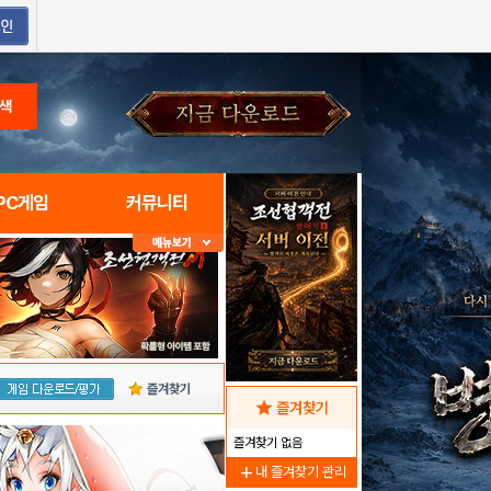
색
PC게임
커뮤니티
즐겨찾기
star
즐겨찾기
즐겨찾기 없음
add
내 즐겨찾기 관리