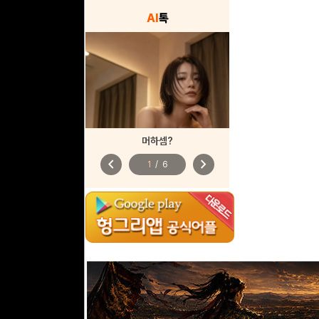
AI
톡
머하셈?
chevron_left
chevron_right
1
/
6