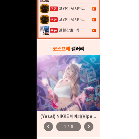
고양이 낚시터...
고양이 낚시터...
열혈강호: 넥...
코스프레
갤러리
(Yasal) NIKKE 바이퍼(Viper) – 펑키 스트리트
chevron_left
chevron_right
1
/
6