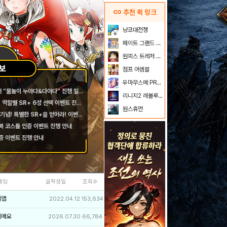
link
추천 퀵 링크
냥코대전쟁
페이트 그랜드 오더
원피스 트레저 크루즈
점프 어셈블
우마무스메 PRETTY DERBY
[예정] (7/28~ 8/9) 환서 “물놀이 누아다&다아다” 진행 일정 안내
리니지2 레볼루션
[예정] 여름 에픽 업데이트! 역할별 SR+ 6성 선택 이벤트 진행 안내
원스휴먼
[예정] 여름 에픽 업데이트 기념! 특별한 SR+을 얻어라! 이벤트 진행 안내
복 코스튬 인증 이벤트 진행 안내
인증 이벤트 진행 안내
네임
글작성일
조회수
리앱
2022.04.12
153,634
이에요
2026.07.30
66,784