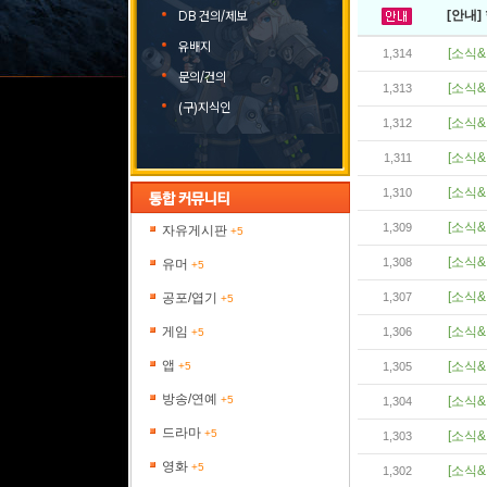
[안내]
DB 건의/제보
유배지
[소식&
1,314
문의/건의
[소식&
1,313
(구)지식인
[소식&
1,312
[소식&
1,311
[소식&
1,310
[소식&
1,309
자유게시판
+5
[소식&
1,308
유머
+5
[소식&
공포/엽기
1,307
+5
게임
[소식&
1,306
+5
앱
[소식&
+5
1,305
방송/연예
+5
[소식&
1,304
드라마
+5
[소식&
1,303
영화
+5
[소식&
1,302