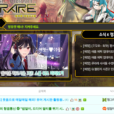
헝뀨겟 매너! 지켜주세요.
[예정] 큐라레 사서들 수영
[예정] Q.챌린지 시즌2 
글제목
닉
헝그
] 웃음으로 매일매일 해피! 유머 게시판 활동왕..
(4)
18
밥알
 헝앱통신 ⑲ “밥알이, 드디어 멀티를 뛰기 시..
1