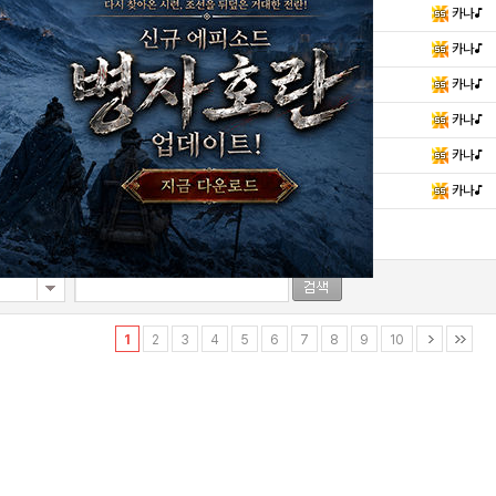
정보]
[패치] 7월 13일 (목) 큐라레: 마법도서..
카나♪
정보]
[점검] 7월 13일 (목) 큐라레: 마법도서..
카나♪
정보]
[예정] 7월 7일 단 하루! 럭키세븐 데이 ..
카나♪
정보]
[예정] 전투 경험치 1.5배 이벤트 진행 안..
카나♪
정보]
[예정] '뀨 페스티벌' 특별인쇄 진행 안..
카나♪
정보]
[도서관 비망록] ~제 75 화~
카나♪
1
2
3
4
5
6
7
8
9
10