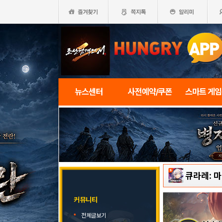
뉴스센터
사전예약/쿠폰
스마트 게
큐라레: 
커뮤니티
전체글보기