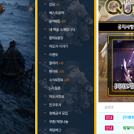
잡담
+5
베스트공략
공략&팁
+50
내 덱을 소개합니다
환희&절망
마도서 이야기
이벤트
갤러리
+10
팬아트
+30
소식&정보
+30
(구)질문
마도서정보
친구추가
글번호
정예금서 모집
[이벤트
쿠폰/계정나눔
밥알이의
게임버그