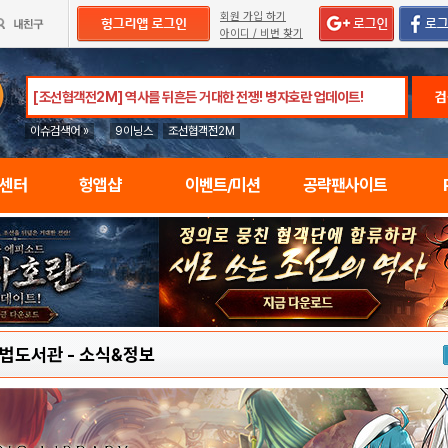
회원 가입 하기
아이디 / 비번 찾기
검
이슈검색어 »
9이닝스
조선협객전2M
임센터
헝앱샵
이벤트/미션
공략팬사이트
마법도서관
-
소식&정보