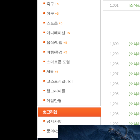
축구
+5
[소식&
1,301
야구
+5
스포츠
+5
애니메이션
+5
음식/맛집
+5
[소식&
1,300
여행/풍경
+5
[소식&
1,299
스마트폰 포럼
[소식&
1,298
AI톡
+5
[소식&
1,297
코스프레갤러리
[소식&
1,296
헝그리피플
[소식&
1,295
게임만평
[소식&
1,294
[소식&
1,293
공지사항
[소식&
1,292
문의/건의
[소식&
1,291