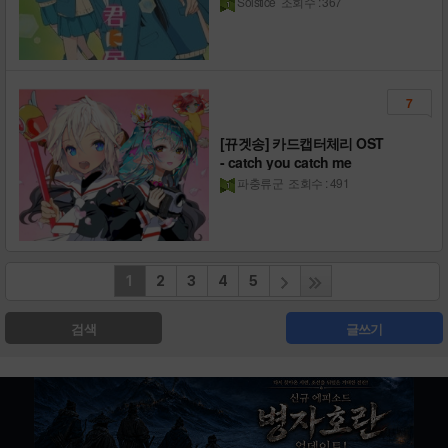
Solstice
조회수 : 367
7
[뀨겟송] 카드캡터체리 OST
- catch you catch me
파충류군
조회수 : 491
1
2
3
4
5
검색
글쓰기