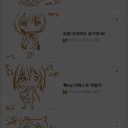
2
요즘 대세라는 성지영 sd
메이드장
조회수 : 360
4
룩s님 리퀘스트 10분작
메이드장
조회수 : 228
7