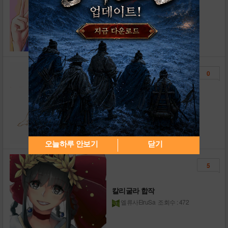
포드
메이드장
조회수 : 398
0
예전에 그렸던 플라톤 재탕!
메이드장
조회수 : 295
오늘하루 안보기
닫기
5
칼리굴라 합작
엘류사ElruSa
조회수 : 472