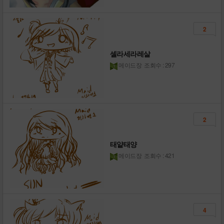
2
셀라세라레살
메이드장
조회수 : 297
2
태얕태양
메이드장
조회수 : 421
4