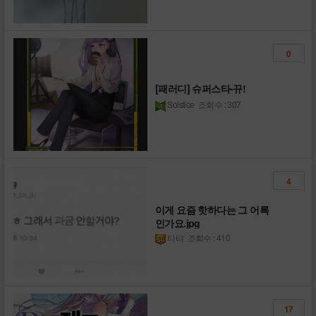
0
[패러디] 슈퍼스타-뀨!
Solstice
조회수 : 307
4
이게 요즘 핫하다는 그 어록
인가요.jpg
티탸
조회수 : 410
17