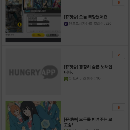
6
[뀨겟송] 오늘 폭망했어요
엔도르시자하드
조회수 : 320
2
[뀨겟송] 굉장히 슬픈 노래입
니다.
GREAT5
조회수 : 705
6
[뀨겟송] 모두를 반겨주는 로
고송!