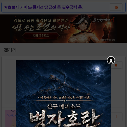
★초보자 가이드/환서전/정금전 등 필수공략 총..
10
헝뀨겟 매너! 지켜주세요. (15.12.23 ..
53
[모비 사전예약] 큐라레: 마법도서관 업데이트
1
[모비 사전예약] 큐라레 3주년 업데이트
0
[1월 갱신] 6성 프리미엄 분해 정보 제보받..
12
갤러리
X
0
Guess who
오리지널스
조회수 : 231
1