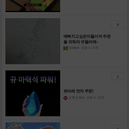
8
예뻐지고싶은자들이여 주문
을 외워라 뀨들라레~
Solstice
조회수 : 476
2
큐라레 연차 주문!
모후모후씨
조회수 : 312
4