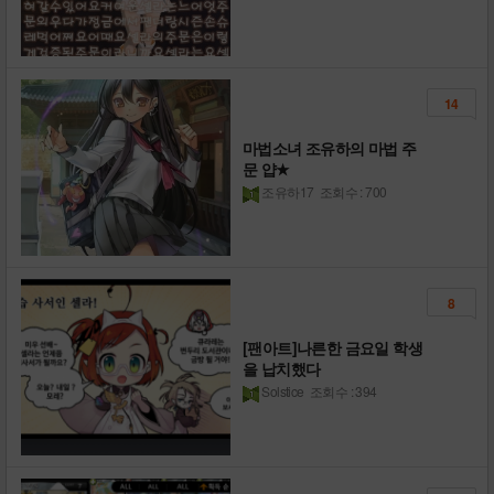
14
마법소녀 조유하의 마법 주
문 얍★
조유하17
조회수 : 700
8
[팬아트]나른한 금요일 학생
을 납치했다
Solstice
조회수 : 394