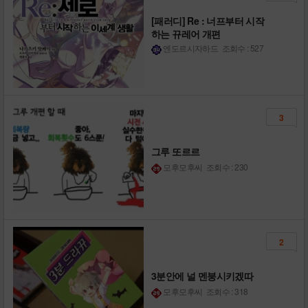
[패러디] Re : 너프부터 시작
하는 뀨레어 개편
엔도르시자하드
조회수 : 527
3
그루 또르르
모후모후씨
조회수 : 230
2
3분안에 널 멘붕시키겠따
모후모후씨
조회수 : 318