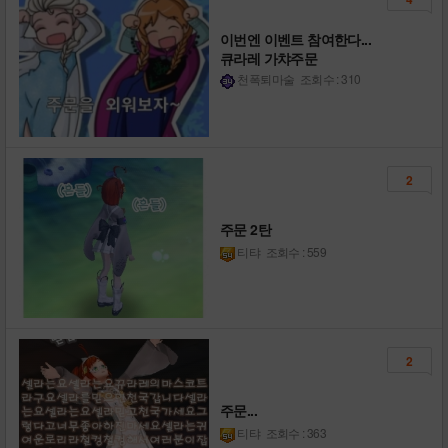
이번엔 이벤트 참여한다...
큐라레 가챠주문
천폭퇴마술
조회수 : 310
2
주문 2탄
티탸
조회수 : 559
2
주문...
티탸
조회수 : 363