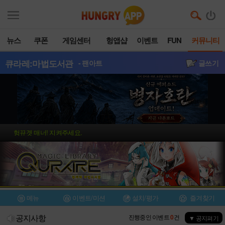
뉴스
쿠폰
게임센터
헝앱샵
이벤트
FUN
커뮤니티
큐라레:마법도서관
- 팬아트
글쓰기
헝뀨겟 매너! 지켜주세요.
메뉴
이벤트/미션
설치/평가
즐겨찾기
공지사항
진행중인 이벤트
0
건
▼ 공지펴기