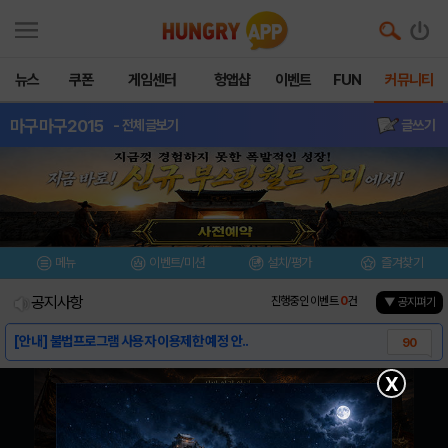
뉴스
쿠폰
게임센터
헝앱샵
이벤트
FUN
커뮤니티
마구마구2015
- 전체글보기
글쓰기
메뉴
이벤트/미션
설치/평가
즐겨찾기
공지사항
진행중인 이벤트
0
건
▼ 공지펴기
[안내] 불법프로그램 사용자 이용제한 예정 안..
90
[가이드] 마구마구 뉴가이드
1
X
[가이드] 마구마구 가이드
6
[정보] 가명선수들, 실제로는 누구?
232