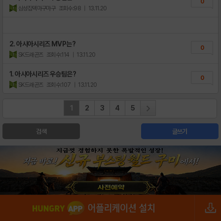
0
삼성잡덱마구마구
조회수:98
| 13.11.20
2. 아시아시리즈 MVP는?
0
SK드래곤즈
조회수:114
| 13.11.20
1. 아시아시리즈 우승팀은?
0
SK드래곤즈
조회수:107
| 13.11.20
1
2
3
4
5
검색
글쓰기