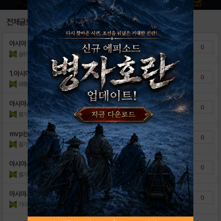
[정보] 팀별 세트덱 정보 by ..
56
전체글보기
[정보] 구단별 레전,플레 현황 b..
40
아시아 시리즈 우승팀은?
0
[정보] 포지션, 연도별 고급 선수 현황 ..
22
술취한불꽃
조회수:106
| 13.11.20
[정보] 시즌2 업적 단계별 보상 by ..
240
1.아시아시리즈 우승팀은?
0
와통령
조회수:92
| 13.11.20
아시아시리즈 우승팀은?
0
물기야이범지
조회수:101
| 13.11.20
mvp는
0
물기야이범지
조회수:83
| 13.11.20
아시아시리즈우승팀은?
0
물기야이범지
조회수:94
| 13.11.20
아시아시리즈 mvp는?
0
기미재고니1
조회수:92
| 13.11.20