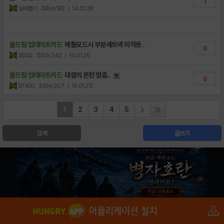
1
실버벨이
조회수:182
| 14.01.28
올드팀 업데이트카드
배틀모드시 부분세트넥 미적용..
0
파꼬요
조회수:342
| 14.01.26
올드팀 업데이트카드
대결의 흔한 멈춤..
0
BTKAL
조회수:207
| 14.01.25
1
2
3
4
5
검색
글쓰기