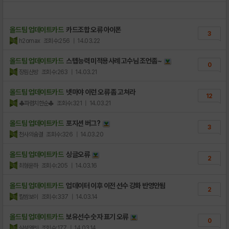
올드팀 업데이트카드
카드조합 오류 아이폰
3
h2omax
조회수:256
| 14.03.22
올드팀 업데이트카드
스텝능력 미적용사례 고수님 조언좀~
0
장림산방
조회수:263
| 14.03.21
올드팀 업데이트카드
넷마야 이런 오류 좀 고쳐라
12
♣파렴치한순♣
조회수:321
| 14.03.21
올드팀 업데이트카드
포지션 버그?
3
천사의숨결
조회수:326
| 14.03.20
올드팀 업데이트카드
싱글오류
2
최형윤하
조회수:205
| 14.03.16
올드팀 업데이트카드
업데이터 이후 이전 선수 강화 반영안됨
2
칼쌈보이
조회수:337
| 14.03.14
올드팀 업데이트카드
보유선수 숫자 표기 오류
0
삼성열셋
조회수:177
| 14.03.14