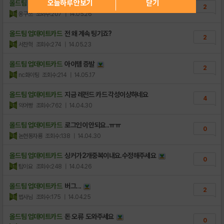
오늘하루 안보기
닫기
올드팀 업데이트카드
G2 유저인데 마구볼 사려고하면 팅기네요..
2
옹구쓰
조회수:207
| 14.05.26
올드팀 업데이트카드
전 왜 계속 팅기죠?
2
서찬혁
조회수:274
| 14.05.23
올드팀 업데이트카드
아이템 증발
2
nc화이팅
조회수:214
| 14.05.17
올드팀 업데이트카드
지금 레전드 카드 각성이상하네요
4
악어빵
조회수:762
| 14.04.30
올드팀 업데이트카드
로그인이 안되요..ㅠㅠ
0
논현동자룡
조회수:138
| 14.04.30
올드팀 업데이트카드
싱커가2개중복이내요.수정해주세요
0
탑이요
조회수:248
| 14.04.26
올드팀 업데이트카드
버그...
2
법사님
조회수:175
| 14.04.25
올드팀 업데이트카드
돈 오류 도와주세요
0