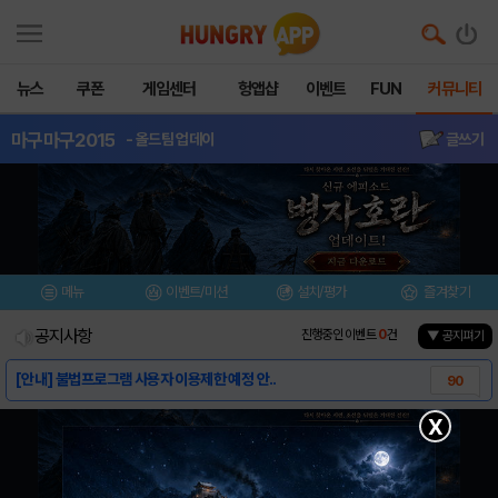
뉴스
쿠폰
게임센터
헝앱샵
이벤트
FUN
커뮤니티
마구마구2015
- 올드팀 업데이
글쓰기
메뉴
이벤트/미션
설치/평가
즐겨찾기
공지사항
진행중인 이벤트
0
건
▼ 공지펴기
[안내] 불법프로그램 사용자 이용제한 예정 안..
90
[가이드] 마구마구 뉴가이드
1
X
[가이드] 마구마구 가이드
6
[정보] 가명선수들, 실제로는 누구?
232