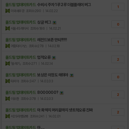
올드팀 업데이트카드
수비시 주자 1루 2루 더블플레이 버그
1
미국새우깡
조회수:290
| 14.02.22
올드팀 업데이트카드
싱글 버그
0
서울45레이서
조회수:186
| 14.02.21
올드팀 업데이트카드
레전드보존 안되!!!!!!
1
어흥타이거스
조회수:278
| 14.02.18
올드팀 업데이트카드
업적오류
2
「옵레기」
조회수:271
| 14.02.14
올드팀 업데이트카드
보상은 이정도 해줘야
0
타피아
조회수:347
| 14.02.03
올드팀 업데이트카드
8000000?
2
이유촨
조회수:378
| 14.02.03
올드팀 업데이트카드
아 화딱지 머리끝까지 넷트웍오류 진짜
2
서29라뱅오뽜
조회수:241
| 14.02.01
올드팀 업데이트카드
아....