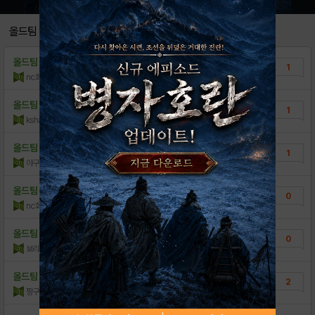
[정보] 팀별 세트덱 정보 by ..
56
올드팀 업데이트카드
[정보] 구단별 레전,플레 현황 b..
40
올드팀 업데이트카드
해태 문상현 레전
1
[정보] 포지션, 연도별 고급 선수 현황 ..
22
nc화이팅
조회수:1,120
| 14.08.09
[정보] 시즌2 업적 단계별 보상 by ..
240
올드팀 업데이트카드
클럽대항 보상오류
1
kshark
조회수:395
| 14.07.25
올드팀 업데이트카드
주자 1.3루 도루시도~
1
야구하는공이
조회수:442
| 14.07.23
올드팀 업데이트카드
이벤트배틀 오류
0
nc화이팅
조회수:396
| 14.06.21
올드팀 업데이트카드
게이.버그네요.달감독 라인업 확인 후 앞으로
0
가..
보리문뎅
조회수:263
| 14.06.16
올드팀 업데이트카드
매 실행시 그래픽리소스받는거해결좀요...
2
짱구와울랄라
조회수:297
| 14.06.03