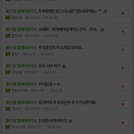
올드팀 업데이트카드
94태평양 모으시는분!! 정보공유해요~^^
8
최형윤하
조회수:943
| 14.03.10
올드팀 업데이트카드
내배트. .몇개째이렇게먹는건지. . 돈마. .
0
즐겜마구
조회수:295
| 14.03.04
올드팀 업데이트카드
우정포인트가 오르질 않네요...
0
줄레기
조회수:231
| 14.03.03
올드팀 업데이트카드
보유 선수 버그
5
정현아빠
조회수:271
| 14.03.01
올드팀 업데이트카드
어이없음 ㅅㅂ
4
짱돌로마빡따
조회수:317
| 14.02.28
올드팀 업데이트카드
업데이트 후 보유선수 수가 이상한데요
0
허당지니
조회수:236
| 14.02.27
올드팀 업데이트카드
진정한 유령이아디
3
최악의남자
조회수:277
| 14.02.24