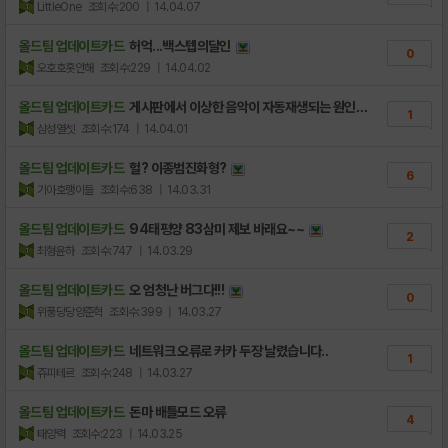
LittleOne
조회수:200
| 14.04.07
올드팀 업데이트카드
허억...백스텝의달인
0
오호호홋안해
조회수:229
| 14.04.02
올드팀 업데이트카드
게시판에서 이상한 음악이 자동재생되는 원인을
1
..
삼성열셋
조회수:174
| 14.04.01
올드팀 업데이트카드
헐? 이종범진화형?
6
기아호랭이들
조회수:638
| 14.03.31
올드팀 업데이트카드
94태평양 83삼미 제보 바래요~~
2
최형윤하
조회수:747
| 14.03.29
올드팀 업데이트카드
오 엄청난 버그다!!!
0
위풍당당양준혁
조회수:399
| 14.03.27
올드팀 업데이트카드
네트워크 오류로 커카 두장 날렸습니다..
1
쥬피테르
조회수:248
| 14.03.27
올드팀 업데이트카드
돈마 배틀모드 오류
4
태양력
조회수:223
| 14.03.25