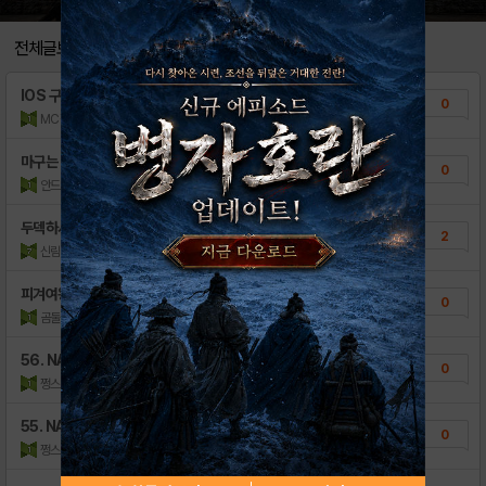
[정보] 팀별 세트덱 정보 by ..
56
전체글보기
[정보] 구단별 레전,플레 현황 b..
40
IOS 구단커카 받아주실분 ㅠㅠ
0
[정보] 포지션, 연도별 고급 선수 현황 ..
22
MC깜씨
조회수:165
| 14.06.01
[정보] 시즌2 업적 단계별 보상 by ..
240
마구는 우천취소아님 KBO레전드지급!
0
안드로이드로접속중
조회수:178
| 14.04.17
두덱하시는분들
2
신림동베어스
조회수:153
| 14.02.24
피겨여왕 화이팅 레전드 게릴라 이벤트!
0
곰둘
조회수:180
| 14.02.20
56. NAVER지식(24) 명예의전당 자랑.
0
쩡스♥
조회수:573
| 14.01.01
55. NAVER지식(23) 명예의전당 자랑.
0
쩡스♥
조회수:118
| 14.01.01