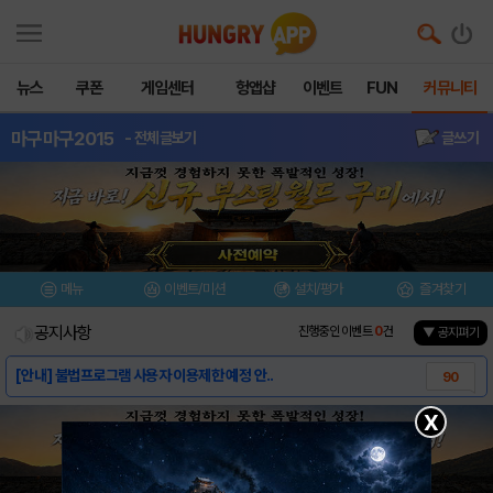
뉴스
쿠폰
게임센터
헝앱샵
이벤트
FUN
커뮤니티
마구마구2015
- 전체글보기
글쓰기
메뉴
이벤트/미션
설치/평가
즐겨찾기
공지사항
진행중인 이벤트
0
건
▼ 공지펴기
[안내] 불법프로그램 사용자 이용제한 예정 안..
90
[가이드] 마구마구 뉴가이드
1
X
[가이드] 마구마구 가이드
6
[정보] 가명선수들, 실제로는 누구?
232