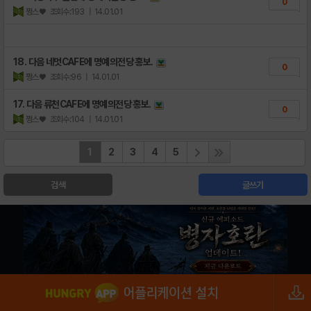
0
쩡스♥
조회수:193
| 14.01.01
18. 다음 네멋CAFE에 명예의전당 홍보.
0
쩡스♥
조회수:96
| 14.01.01
17. 다음 류천CAFE에 명예의전당 홍보.
0
쩡스♥
조회수:104
| 14.01.01
1
2
3
4
5
검색
글쓰기