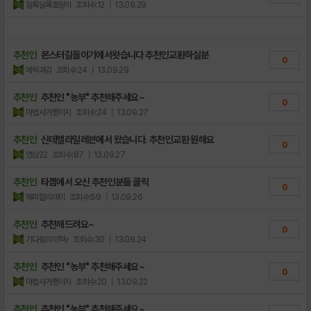
알록달록호랑이
조회수:12
| 13.09.29
추천인
몬스터길들이기에서왓습니다 추천인교환하실분
0
에릭과김
조회수:24
| 13.09.29
추천인
추천인 "농부" 추천해주세요~
0
마법사가짱이지
조회수:24
| 13.09.27
추천인
신데렐라일레븐에서 왔습니다. 추천인교환 원해요
0
영삼22
조회수:87
| 13.09.27
추천인
타겜에서 오신 추천인분들 클릭
0
해피할리데이
조회수:59
| 13.09.26
추천인
추천해드려요~
0
기다림의미학v
조회수:30
| 13.09.24
추천인
추천인 "농부" 추천해주세요~
0
마법사가짱이지
조회수:20
| 13.09.22
추천인
추천인 "농부" 추천해주세요~