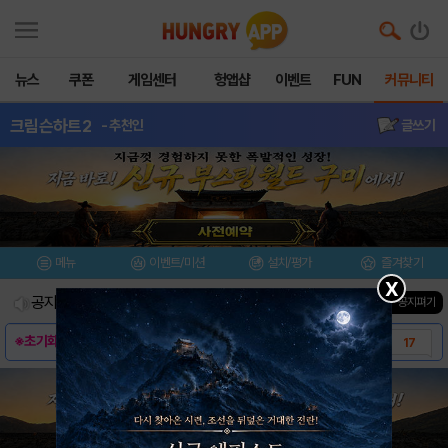
뉴스
쿠폰
게임센터
헝앱샵
이벤트
FUN
커뮤니티
크림슨하트2
- 추천인
글쓰기
메뉴
이벤트/미션
설치/평가
즐겨찾기
X
공지사항
진행중인 이벤트
0
건
▼ 공지펴기
※초기화 관련 복구 안내※
17
IOS 업데이트 이후 버그 안내
12
크림슨하트2의 꽃! 고대던전 28주차 업데이트..
13
중요 공지사항 안내(필독)
2