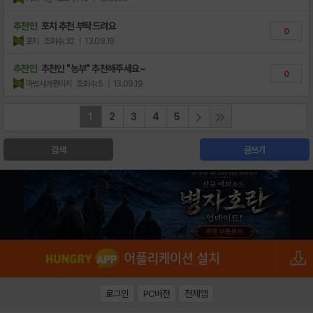
추천인
포치 추천 부탁드려요
0
포치
조회수:32
| 13.09.19
추천인
추천인 "농부" 추천해주세요~
0
마법사가짱이지
조회수:5
| 13.09.19
1
2
3
4
5
검색
글쓰기
로그인
PC버전
전체앱