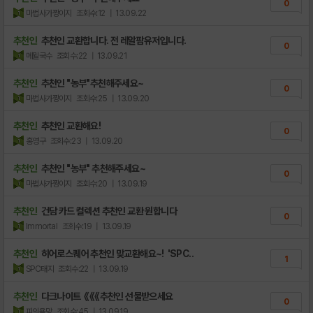
0
마법사가짱이지
조회수:12
| 13.09.22
추천인
추천인 교환합니다. 전 레알팜유저입니다.
0
메뮐국수
조회수:22
| 13.09.21
추천인
추천인 "농부"추천해주세요~
0
마법사가짱이지
조회수:25
| 13.09.20
추천인
추천인 교환해요!
0
홍영구
조회수:23
| 13.09.20
추천인
추천인 "농부" 추천해주세요~
0
마법사가짱이지
조회수:20
| 13.09.19
추천인
건담 카드 컬렉션 추천인 교환 원합니다
0
Immortal
조회수:19
| 13.09.19
추천인
히어로스퀘어 추천인 맞교환해요~! 'SPC..
1
SPC태지
조회수:22
| 13.09.19
추천인
다크나이트 《《《추천인 선물받으세요
0
피의욕망
조회수:45
| 13.09.19