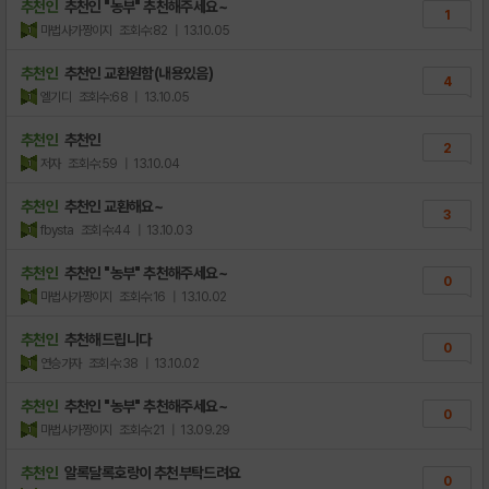
추천인
추천인 "농부" 추천해주세요~
1
마법사가짱이지
조회수:82
| 13.10.05
추천인
추천인 교환원함(내용있음)
4
엘기디
조회수:68
| 13.10.05
추천인
추천인
2
저자
조회수:59
| 13.10.04
추천인
추천인 교환해요~
3
fbysta
조회수:44
| 13.10.03
추천인
추천인 "농부" 추천해주세요~
0
마법사가짱이지
조회수:16
| 13.10.02
추천인
추천해드립니다
0
연승가자
조회수:38
| 13.10.02
추천인
추천인 "농부" 추천해주세요~
0
마법사가짱이지
조회수:21
| 13.09.29
추천인
알록달록호랑이 추천부탁드려요
0