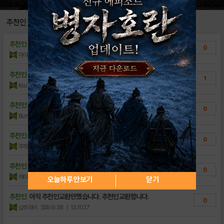
게임 내 이벤트,공지사항,쿠폰,추천인 등록방법..
0
추천인
불법 프로그램 이용자 제한 안내_08.30
7
추천인
에핑홀릭 추천해주세요^^
0
크림슨하트2 다운로드 링크!
1
마야하야
조회수:81
| 15.05.24
[공략 모음] 육성법, 스킬, 기초 팁!
8
추천인
50카라멜
1
ksu113
조회수:511
| 13.11.04
추천인
추천인작 합니다.
0
Burs
조회수:157
| 13.10.19
추천인
추천인서로교환하실분~
0
주혁신
조회수:116
| 13.10.17
추천인
다른게임(모바사커)와 추천인교환 원합니다
0
레이기드
조회수:50
| 13.10.17
오늘하루 안보기
닫기
추천인
아직 추천인교환안했습니다. 추천인교환합니다.
0
샵흐라이
조회수:38
| 13.10.17