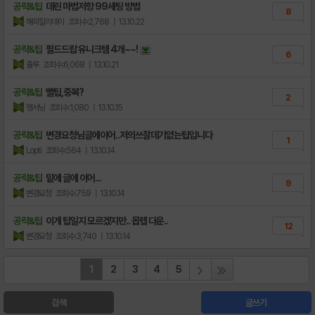
공략&팁
데린 마법저항 99세팅 방법
8
해피할리데이
조회수:2,768
| 13.10.22
공략&팁
필드드랍 유니크템 4개~~!
6
쥴루
조회수:6,068
| 13.10.21
공략&팁
뻘팁,중복?
2
명서닝
조회수:1,080
| 13.10.15
공략&팁
변경요청님글에이어..저의쓰잘데기없는팁입니다
1
Lopti
조회수:564
| 13.10.14
공략&팁
밑에 글에 이어...
9
변경요청
조회수:759
| 13.10.14
공략&팁
이게 팁일지 모르겠지만.. 몹렙 다운..
12
변경요청
조회수:3,740
| 13.10.14
1
2
3
4
5
검색
글쓰기