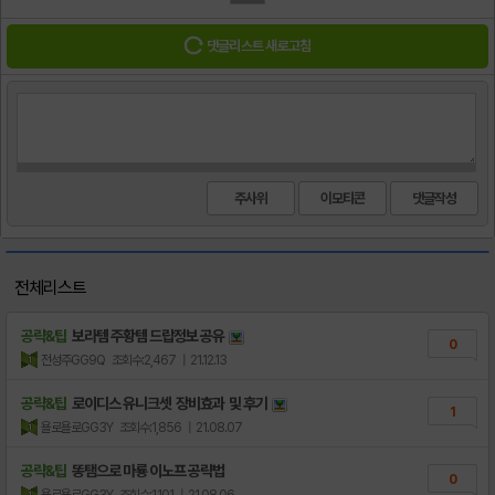
댓글리스트 새로고침
주사위
이모티콘
전체리스트
공략&팁
보라템 주황템 드랍정보 공유
0
전성주GG9Q
조회수:2,467
| 21.12.13
공략&팁
로이디스 유니크셋 장비효과 및 후기
1
욜로욜로GG3Y
조회수:1,856
| 21.08.07
공략&팁
똥탬으로 마룡 이노프 공략법
0