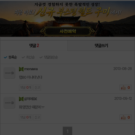
댓글
2
댓글쓰기
등록순
최신순
댓글많은순
2013-08-28
monawa
랩80 이나타낫다
댓글
0
개
신고
0
2013-09-12
삶의여유£
화염연산 때문에 ㅜ
댓글
0
개
신고
0
1