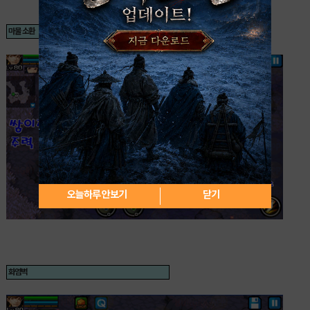
마물 소환
오늘하루 안보기
닫기
화염벽