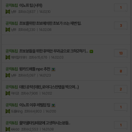
공략&팁
이노프 팁 (시아)
1
냥뚜
조회수:3,837
| 14.02.10
공략&팁
초보를위한 초보에의한 초보가 쓰는 재변 팁.
3
냥뚜
조회수:6,230
| 14.02.08
공략&팁
초보분들을 위한 후딱쓴 무과금으로 크하2하기...
13
해피할리데이
조회수:15,676
| 14.02.03
공략&팁
윙카드배틀 npc 추천
8
냥뚜
조회수:5,097
| 14.01.23
공략&팁
데린 공략 (데린,로이디스만렙을 찍으며...)
2
마이코
조회수:7,906
| 14.01.12
공략&팁
이노프 이후 레벨업 팁
1
트롤King
조회수:4,803
| 14.01.10
공략&팁
물약쿨타임때문에 고생하시는분들..
1
kikidd
조회수:2,553
| 14.01.08