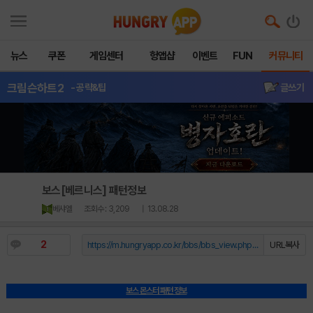
뉴스
쿠폰
게임센터
헝앱샵
이벤트
FUN
커뮤니티
크림슨하트2
- 공략&팁
글쓰기
보스[베르니스] 패턴정보
베샤엘
조회수 : 3,209
| 13.08.28
2
https://m.hungryapp.co.kr/bbs/bbs_view.php?durl=Y...
URL복사
보스 몬스터 패턴 정보