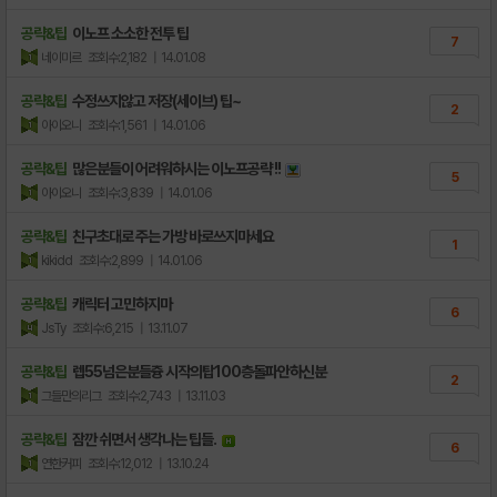
공략&팁
이노프 소소한 전투 팁
7
네이미르
조회수:2,182
| 14.01.08
공략&팁
수정쓰지않고 저장(세이브) 팁~
2
아이오니
조회수:1,561
| 14.01.06
공략&팁
많은분들이 어려워하시는 이노프공략 !!
5
아이오니
조회수:3,839
| 14.01.06
공략&팁
친구초대로 주는 가방 바로쓰지마세요
1
kikidd
조회수:2,899
| 14.01.06
공략&팁
캐릭터 고민하지마
6
JsTy
조회수:6,215
| 13.11.07
공략&팁
렙55넘은분들즁 시작의탑100층돌파안하신분
2
그들만의리그
조회수:2,743
| 13.11.03
공략&팁
잠깐 쉬면서 생각나는 팁들.
6
연한커피
조회수:12,012
| 13.10.24