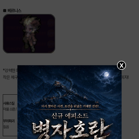
■
베르니스
X
*강력한 화염 마법과 부하를 소환하는 인간형 보스 베르니스!
작은 체구때문인지 준비동작 확인이 어렵기 때문에 보스 체력을 주의깊게 살피자!
사용스킬
마물 소환 / 화염벽 / 화염채찍 / 화염마법진 / 화염연사
부위파괴
없음