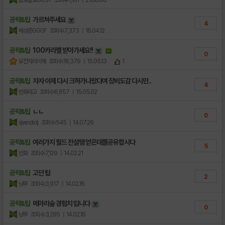
욜로욜로GG3Y
조회수:1,101
| 21.08.06
공략&팁
가르쳐주세요
4
배성준GG0F
조회수:7,373
| 16.04.12
공략&팁
100카라멜 받아가세요!!
0
유전자의이해
조회수:16,379
| 15.05.13
1
공략&팁
자자 이제 다시 크하가나왔다여 장비도감 다시만..
4
빈화라고
조회수:6,657
| 15.05.02
공략&팁
ㄴㄴ
0
sjwndidj
조회수:545
| 14.07.26
공략&팁
여러가지 필드 전설탬 얻은데를공유합시다
5
빈화
조회수:7,129
| 14.02.21
공략&팁
고던 팁
2
냥뚜
조회수:3,917
| 14.02.16
공략&팁
메아리숲 경험치 입니다
0
냥뚜
조회수:3,295
| 14.02.16