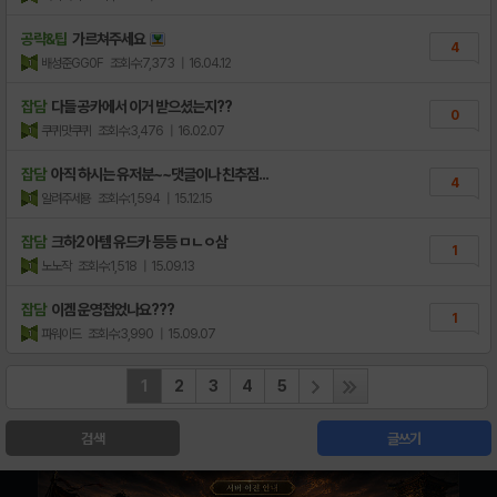
공략&팁
가르쳐주세요
4
배성준GG0F
조회수:7,373
| 16.04.12
잡담
다들 공카에서 이거 받으셨는지??
0
쿠퀴맛쿠퀴
조회수:3,476
| 16.02.07
잡담
아직 하시는 유저분~~댓글이나 친추점...
4
알려주세용
조회수:1,594
| 15.12.15
잡담
크하2 아템 유드카 등등 ㅁㄴㅇ삼
1
노노작
조회수:1,518
| 15.09.13
잡담
이겜 운영접었나요???
1
파워이드
조회수:3,990
| 15.09.07
1
2
3
4
5
검색
글쓰기