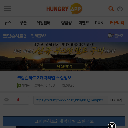
뉴스
쿠폰
게임센터
헝앱샵
이벤트
FUN
커뮤니티
크림슨하트2
- 전체글보기
글쓰기
크림슨하트2 캐릭터별 스킬정보
샤키온
조회수 : 16,458
| 13.08.26
4
https://m.hungryapp.co.kr/bbs/bbs_view.php?durl=Y...
URL복사
X