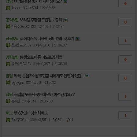
잡담
여러분들은 혹시 이거 아셨나요?
0
jbsooe
조회수:594
| 22.09.22
공략&팁
보라템 주황템 드랍정보 공유
0
전성주GG9Q
조회수:2,462
| 21.12.13
공략&팁
로이디스 유니크셋 장비효과 및 후기
1
욜로욜로GG3Y
조회수:1,850
| 21.08.07
공략&팁
똥탬으로 마룡 이노프 공략법
0
욜로욜로GG3Y
조회수:1,097
| 21.08.06
잡담
카톡 콘텐츠이용료현금 나에게도 인연이 있긴 ..
0
egaygm
조회수:256
| 21.07.12
잡담
스킬을 못쓰게 됫는데 원래 이런건가요??
1
류수현
조회수:341
| 21.05.08
버그
렙 67인데 경험치버그
1
김태구GG4L
조회수:3,551
| 18.05.11
1