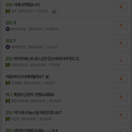
잡담
이제시작했습니다
0
상프
조회수:1,221
| 17.10.02
1
잡담
2
0
베가아이언2
조회수:266
| 17.08.24
잡담
1
0
베가아이언2
조회수:298
| 17.04.27
잡담
마지막 퀘스트 로스신전 갔는데 왜 아무것도 진..
1
이두희GG0G
조회수:2,165
| 17.01.18
처음부터 다시해야될까요?
0
으르릉멍
조회수:5,060
| 16.12.13
버그
폭발의 근윈지 진행오류좀요
0
홍정수GG0W
조회수:549
| 16.08.07
잡담
저기 혹시 hp스틸 마공은 없나요?
0
이은목
조회수:665
| 16.08.06
잡담
네이버 카페로 오세요 ~~~ㅎㅎ