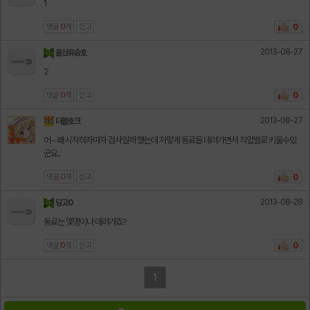
1
댓글
0
개
신고
0
2013-08-27
울산유승호
2
댓글
0
개
신고
0
2013-08-27
더블호크
어~ 왜 시작하자마자 검사일까 했는데 저렇게 동료들 데려가면서 직업별로 키울수있
군요..
댓글
0
개
신고
0
2013-08-28
딩고0
동료는 몇명이나 데려가죠?
댓글
0
개
신고
0
1