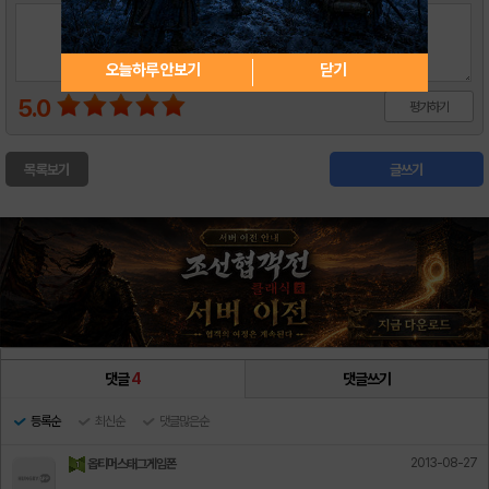
오늘하루 안보기
닫기
5.0
평가하기
목록보기
글쓰기
댓글
4
댓글쓰기
등록순
최신순
댓글많은순
2013-08-27
옵티머스태그게임폰