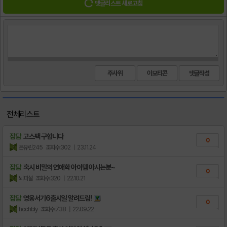
댓글리스트 새로고침
주사위
이모티콘
전체리스트
잡담
고스팩 구합니다
0
은유린245
조회수:302
| 23.11.24
잡담
혹시 비밀의 연애학 아이템 아시는분~
0
뇌피셜
조회수:320
| 22.10.21
잡담
영웅서기6출시일 알려드림!
0
hochbly
조회수:738
| 22.09.22