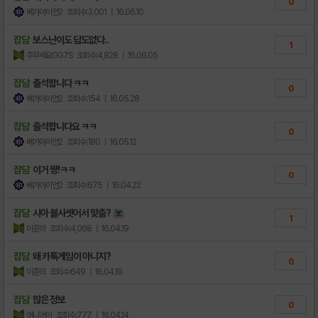
0
베가아이언2
조회수:3,001
| 16.06.10
잡담
보스난이도 답도없다..
1
주무세요GG7S
조회수:4,828
| 16.06.05
잡담
출석합니다 ㅋㅋ
0
베가아이언2
조회수:154
| 16.05.28
잡담
출석합니다요 ㅋㅋ
0
베가아이언2
조회수:180
| 16.05.12
잡담
이거 짱!ㅋㅋ
0
베가아이언2
조회수:675
| 16.04.22
잡담
시아 불사셋어서 맞춤?
1
이준의
조회수:4,068
| 16.04.19
잡담
왜 카톡게임이 아니지?
0
이준의
조회수:649
| 16.04.19
잡담
많은 정보
0
어니어이
조회수:777
| 16.04.14