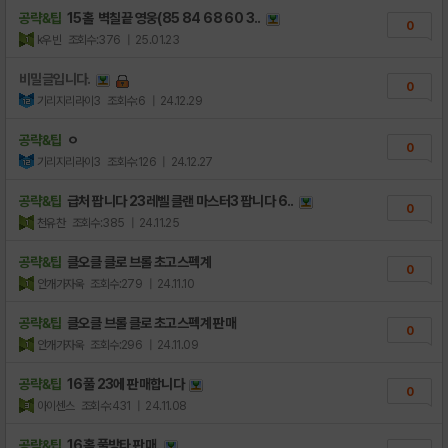
공략&팁
15홀 벽칠끝 영웅(85 84 68 60 3..
0
k우빈
조회수:376
| 25.01.23
비밀글입니다.
0
기리지리라이3
조회수:6
| 24.12.29
공략&팁
ㅇ
0
기리지리라이3
조회수:126
| 24.12.27
공략&팁
급처 팝니다 23레벨 클랜 마스터3 팝니다 6..
0
천유찬
조회수:385
| 24.11.25
공략&팁
클오클 클로 브롤 초고스펙계
0
안개가자욱
조회수:279
| 24.11.10
공략&팁
클오클 브롤 클로 초고스펙계 판매
0
안개가자욱
조회수:296
| 24.11.09
공략&팁
16풀 23에 판매합니다
0
아이센스
조회수:431
| 24.11.08
공략&팁
16홀 풀방타 판매.