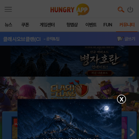
뉴스
쿠폰
게임센터
헝앱샵
이벤트
FUN
커뮤니티
클래시오브클랜(Cl
- 공략&팁
글쓰기
X