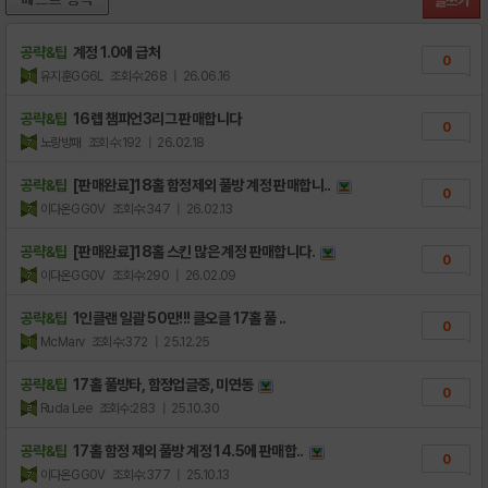
글쓰기
[안내] 계정 거래 글 등록을 금지합니다.
13
공략&팁
계정 1.0에 급처
0
유지훈GG6L
조회수:268
| 26.06.16
공략&팁
16렙 챔피언3리그 판매합니다
0
노랑방패
조회수:192
| 26.02.18
공략&팁
[판매완료]18홀 함정제외 풀방 계정 판매합니..
0
이다온GG0V
조회수:347
| 26.02.13
공략&팁
[판매완료]18홀 스킨 많은 계정 판매합니다.
0
이다온GG0V
조회수:290
| 26.02.09
공략&팁
1인클랜 일괄 50만!!! 클오클 17홀 풀 ..
0
McMarv
조회수:372
| 25.12.25
공략&팁
17홀 풀방타, 함정업글중, 미연동
0
Ruda Lee
조회수:283
| 25.10.30
공략&팁
17홀 함정 제외 풀방 계정 14.5에 판매합..
0
이다온GG0V
조회수:377
| 25.10.13