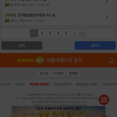
0
철가방콕
조회수:320
| 24.11.06
공략&팁
23레벨 클랜 싸게 팝니다
0
천유찬
조회수:361
| 24.10.11
1
2
3
4
5
검색
글쓰기
로그인
PC버전
전체앱
|
|
|
|
|
회사소개
이용약관
개인정보 처리방침
청소년 보호정책
불법촬영물 신고센터
제휴광고문의
사업자등록번호:119-86-61101 (주)스마트나우 대표이사:송현두
주소: 서울시 금천구 가산디지털1로 171 연락처:063-284-8635 팩스:02-6265-0377
청소년보호책임자:김동욱
desk@hungryapp.co.kr
등록번호:서울아02322 | 등록일자:2016년4월25일
발행인:(주)스마트나우 송현두 | 편집인:김동욱
헝그리앱의 콘텐츠 및 기사는 저작권법의 보호를 받으므로, 무단 전재, 복사, 배포 등을 금합니다.