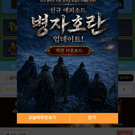
메뉴
이벤트/미션
설치/평가
즐겨찾기
공지사항
진행중인 이벤트
0
건
▼ 공지펴기
2017년 3월 밸런스 업데이트
9
※필독※ 거래글 및 클랜홍보글 관련하여 안내드..
2
[공지] 클랜 홍보글 게시에 대한 안내드립니다..
4
오늘하루 안보기
닫기
[정보] 마을회관 레벨별 건설/연구 정보
16
퀸이 방타를 때릴때 횟수(퀸 렙 확장)
9