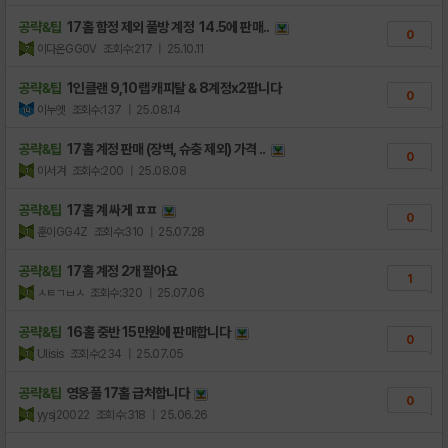
공략&팁
17홀 함정 제외 풀방 계정 14.5에 판매..
0
이다온GG0V
조회수:217
| 25.10.11
공략&팁
1인클랜 9,10랩 캐피탈 & 8계정x2팝니다
0
이누엣
조회수:137
| 25.08.14
공략&팁
17홀 계정 판매 (장벽, 슈충 제외) 가격 ..
0
이서겨
조회수:200
| 25.08.08
공략&팁
17홀 계 싸게 ㅍㅍ
0
훈이GG4Z
조회수:310
| 25.07.28
공략&팁
17홀 계정 2개 팔아요
1
ㅅㅌㄱㅂㅅ
조회수:320
| 25.07.06
공략&팁
16홀 중반 15만원에 판매합니다
0
Ulisis
조회수:234
| 25.07.05
공략&팁
영웅풀 17홀 급처합니다
0
yysj20022
조회수:318
| 25.06.26