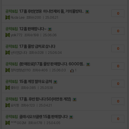
공략&팁
17홀 후반(영웅 미니언제외 풀, 거의풀방타..
0
Ruda Lee
조회수:200
| 25.06.21
공략&팁
12홀 판매합니다~
0
yolk772
조회수:198
| 25.06.06
공략&팁
17홀 풀방 급처로 삽니다
0
난이만갑니다
조회수:328
| 25.06.04
공략&팁
(판매완료)17홀 풀방 판매합니다. 6000젬..
0
정직한청년.1110
조회수:406
| 25.06.03
1
공략&팁
15홀 계정 팔아요 급처
0
좆두민
조회수:385
| 25.05.18
공략&팁
17홀. 후반 팝니다 50(미연동 계정)
0
요지짱
조회수:123
| 25.04.21
공략&팁
클래시오브클랜 15홀 판매합니다
0
ᄇᄅGG2M
조회수:178
| 25.04.05