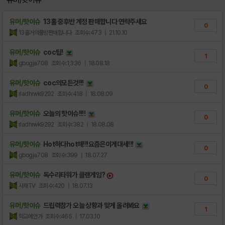
유머/핫이슈
2017년 3월 밸런스 업데이트
9
유머/핫이슈
13홀 중후반 계정 판매합니다 연락주세요
0
13홀거의풀방판매합니다
조회수:473
| 21.10.10
유머/핫이슈
coc팁!
1
gbogja708
조회수:1,336
| 18.08.18
유머/핫이슈
coc의모든것!!!
0
rladhrwk9292
조회수:418
| 18.08.09
유머/핫이슈
오늘의 핫이슈!!!!
0
rladhrwk9292
조회수:382
| 18.08.08
유머/핫이슈
Hot하다hot해!!!요즘은이게대세!!!
0
gbogja708
조회수:399
| 18.07.27
유머/핫이슈
독수리타워가 클랜게임?
0
사재TV
조회수:420
| 18.07.13
유머/핫이슈
드립력참가 오늘 상황과 맞게 올려봐요
1
학교에안가
조회수:465
| 17.03.10