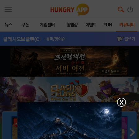
뉴스
쿠폰
게임센터
헝앱샵
이벤트
FUN
커뮤니티
클래시오브클랜(Cl
- 유머/핫이슈
글쓰기
X