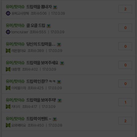
유머/핫이슈
드립력을 뽐내자
2
송혜교사랑해
조회수:506
| 17.03.09
유머/핫이슈
클 오클 드립
0
tomcruiser
조회수:555
| 17.03.09
유머/핫이슈
당신의 드립력을....
0
레몬팔아요
조회수:389
| 17.03.09
유머/핫이슈
드립력을 보여주세요
0
대충행
조회수:402
| 17.03.09
유머/핫이슈
드립력 인증!? ㅋㅋ
0
이제불끄자
조회수:425
| 17.03.09
유머/핫이슈
드립력을 보여주자!
1
지티리
조회수:417
| 17.03.09
유머/핫이슈
드립력 이벤트 ~
2
오와왜외요
조회수:450
| 17.03.08