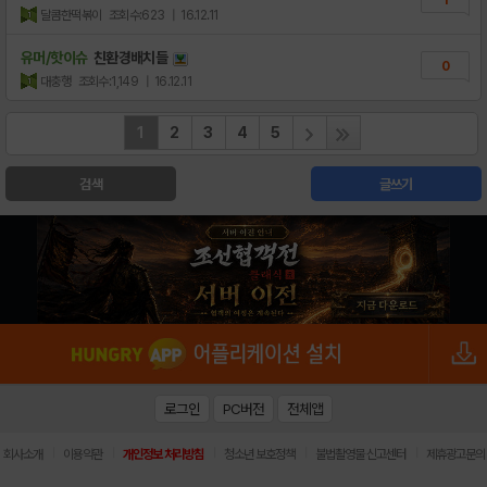
1
달콤한떡볶이
조회수:623
| 16.12.11
유머/핫이슈
친환경배치들
0
대충행
조회수:1,149
| 16.12.11
1
2
3
4
5
검색
글쓰기
로그인
PC버전
전체앱
|
|
|
|
|
회사소개
이용약관
개인정보 처리방침
청소년 보호정책
불법촬영물 신고센터
제휴광고문의