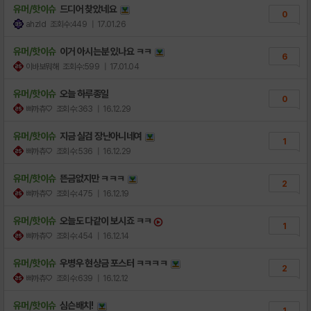
유머/핫이슈
드디어 찾았네요
0
ahzld
조회수:449
| 17.01.26
유머/핫이슈
이거 아시는분 있나요 ㅋㅋ
6
이바보뭐해
조회수:599
| 17.01.04
유머/핫이슈
오늘 하루종일
0
삐까츄♡
조회수:363
| 16.12.29
유머/핫이슈
지금 실검 장난아니네여
1
삐까츄♡
조회수:536
| 16.12.29
유머/핫이슈
뜬금없지만 ㅋㅋㅋ
2
삐까츄♡
조회수:475
| 16.12.19
유머/핫이슈
오늘도 다같이 보시죠 ㅋㅋ
1
삐까츄♡
조회수:454
| 16.12.14
유머/핫이슈
우병우 현상금 포스터 ㅋㅋㅋㅋ
2
삐까츄♡
조회수:639
| 16.12.12
유머/핫이슈
심슨배치!