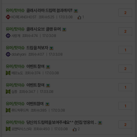
유머/핫이슈
클래시 라마 드립력 결과까지!!
2
KOREANGHOST
조회수:525
| 17.03.08
1
유머/핫이슈
클래시 오브 클랜 유머
2
사랑개
조회수:474
| 17.03.08
유머/핫이슈
드립을 쳐보자
1
ddahyoni
조회수:407
| 17.03.08
유머/핫이슈
이벤트 참여
2
메르노도
조회수:374
| 17.03.08
유머/핫이슈
이벤트 참여
1
실종
조회수:347
| 17.03.08
유머/핫이슈
이벤트참여
1
푸드득푸드득
조회수:385
| 17.03.08
유머/핫이슈
당신의 드립력을 보여주세요^^ (빈집 영웅의 ..
2
로맨틱식스스타
조회수:450
| 17.03.08
2