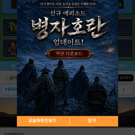
메뉴
이벤트/미션
설치/평가
즐겨찾기
공지사항
진행중인 이벤트
0
건
▼ 공지펴기
※필독※ 거래글 및 클랜홍보글 관련하여 안내드..
2
[공지] 클랜 홍보글 게시에 대한 안내드립니다..
4
[정보] 마을회관 레벨별 건설/연구 정보
16
오늘하루 안보기
닫기
퀸이 방타를 때릴때 횟수(퀸 렙 확장)
9
[안내] 계정 거래 글 등록을 금지합니다.
13