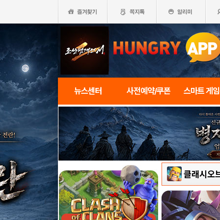
뉴스센터
사전예약/쿠폰
스마트 게
클래시오브클