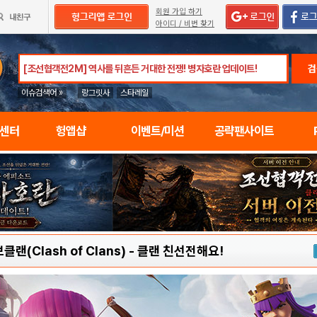
회원 가입 하기
아이디 / 비번 찾기
검
이슈검색어 »
랑그릿사
스타레일
임센터
헝앱샵
이벤트/미션
공략팬사이트
랜(Clash of Clans)
-
클랜 친선전해요!