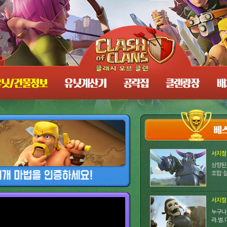
서지컬
상향된
조합 
서지컬 
누구나
라.벌.