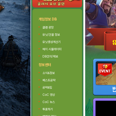
게임정보 DB
클랜 광장
유닛/건물 정보
유닛생성계산기
배치 시뮬레이터
DB건의/제보
정보센터
소식&정보
베스트공략
공략&팁
CoC 영상
CoC 뉴스
투표하기