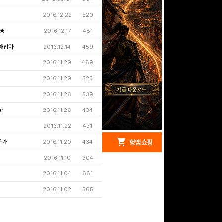
2016.12.22
520
★
2016.12.17
481
래밥아
2016.12.14
459
2016.11.29
489
2016.11.29
523
2016.11.26
539
er
2016.11.26
434
2016.11.22
431
redeem
shopping_cart
문가
헝앱 경품
헝앱 쇼핑
2016.11.20
434
2016.11.10
304
2016.11.04
661
2016.11.02
565
문화상품권 5000원 (추
첨)
100
밥알