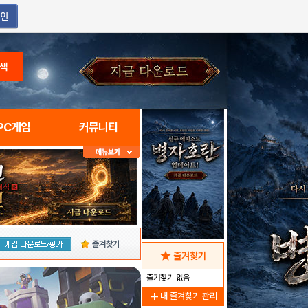
색
PC게임
커뮤니티
즐겨찾기
star
즐겨찾기
즐겨찾기 없음
add
내 즐겨찾기 관리