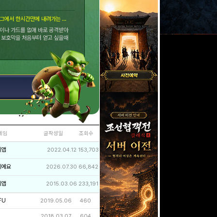
전설리그에서 한시간만에 내려가는 방법
이나 가드를 없애 바로 공격받아
 보호막을 처음부터 얻고 싶을때
네임
글작성일
조회수
리앱
2022.04.12
153,703
이에요
2026.07.30
66,842
리앱
2015.03.06
233,191
FU
2019.05.06
460
2018.03.07
604