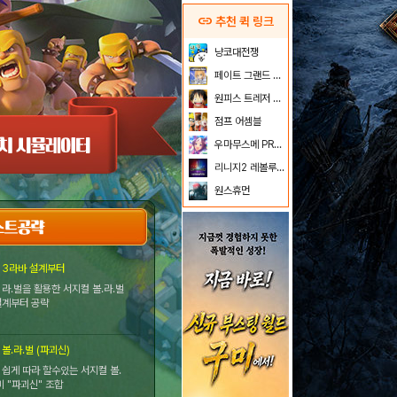
link
추천 퀵 링크
냥코대전쟁
페이트 그랜드 오더
원피스 트레저 크루즈
점프 어셈블
우마무스메 PRETTY DERBY
리니지2 레볼루션
원스휴먼
 3라바 설계부터
 라.벌을 활용한 서지컬 볼.라.벌
설계부터 공략
볼.라.벌 (파괴신)
 쉽게 따라 할수있는 서지컬 볼.
미 "파괴신" 조합