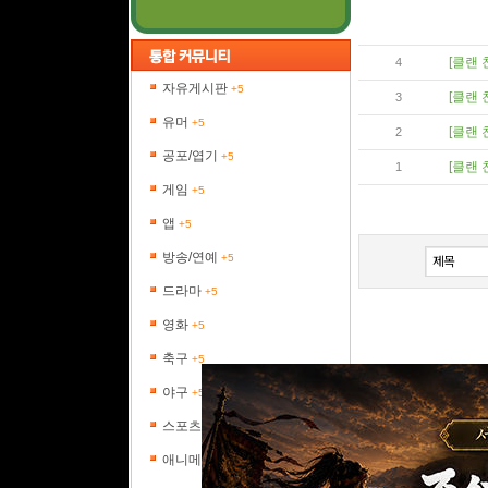
[클랜 
4
자유게시판
+5
[클랜 
3
유머
+5
[클랜 
2
공포/엽기
+5
[클랜 
1
게임
+5
앱
+5
방송/연예
+5
드라마
+5
영화
+5
축구
+5
야구
+5
스포츠
+5
애니메이션
+5