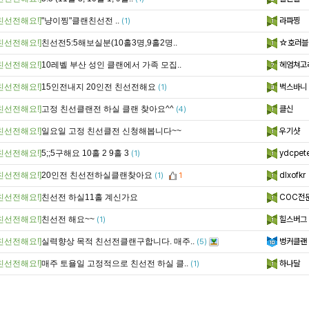
친선전해요!]
"냥이찡"클랜친선전 ..
라파찡
(1)
친선전해요!]
친선전5:5해보실분(10홀3명,9홀2명..
☆호러블
친선전해요!]
10레벨 부산 성인 클랜에서 가족 모집..
헤엄쳐고
친선전해요!]
15인전내지 20인전 친선전해요
벅스바니
(1)
친선전해요!]
고정 친선클랜전 하실 클랜 찾아요^^
클신
(4)
친선전해요!]
일요일 고정 친선클전 신청해봅니다~~
우기샷
친선전해요!]
5;;5구해요 10홀 2 9홀 3
ydcpet
(1)
친선전해요!]
20인전 친선전하실클랜찾아요
dlxofkr
(1)
1
친선전해요!]
친선전 하실11홀 계신가요
COC전
친선전해요!]
친선전 해요~~
힐스버그
(1)
친선전해요!]
실력향상 목적 친선전클랜구합니다. 매주..
벙커클랜
(5)
친선전해요!]
매주 토욜일 고정적으로 친선전 하실 클..
하나달
(1)