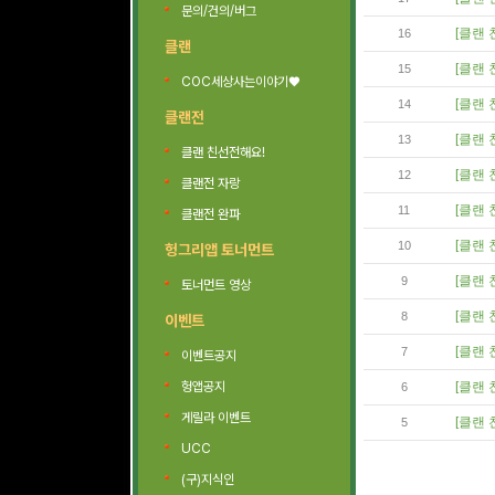
문의/건의/버그
[클랜 
16
클랜
[클랜 
15
COC세상사는이야기♥
[클랜 
14
클랜전
[클랜 
13
클랜 친선전해요!
[클랜 
12
클랜전 자랑
[클랜 
11
클랜전 완파
[클랜 
10
헝그리앱 토너먼트
[클랜 
9
토너먼트 영상
[클랜 
8
이벤트
[클랜 
7
이벤트공지
헝앱공지
[클랜 
6
게릴라 이벤트
[클랜 
5
UCC
(구)지식인