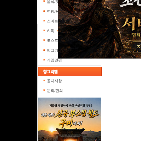
음식/맛집
+5
여행/풍경
+5
스마트폰 포럼
AI톡
+5
코스프레갤러리
헝그리피플
게임만평
공지사항
문의/건의