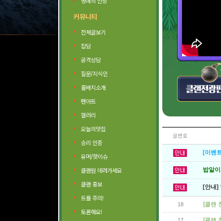
명예의 전당
커뮤니티
전체글보기
잡담
공격상담
질문/지식인
홀배치소개
팬아트
갤러리
오늘의맛집
글번호
승리 인증
[이벤트
유머/핫이슈
밥알이의
클랜원 데려가세요
클랜 홍보
[안내]
트롤 주의!
[클랜 
18
토론해요!
[클랜 
17