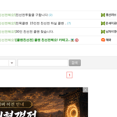
친선전해요!]
친선전투할클 구합니다
풍선러브
(2)
친선전해요!]
친목클랜 15인전 친선전 하실 클랜 ..
온새미로
(7)
친선전해요!]
30인 친선전 클랜 찾습니다.
남자이영
친선전해요!]
[클랜친선전] 클랜 친선전해요! 카테고..
해와
1