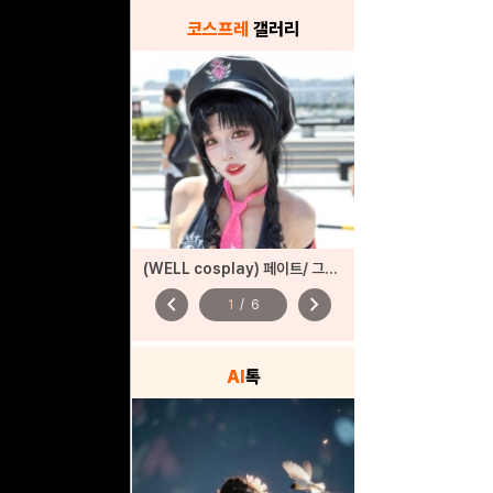
코스프레
갤러리
(WELL cosplay) 페이트/ 그랜드 오더
chevron_left
chevron_right
1
/
6
AI
톡