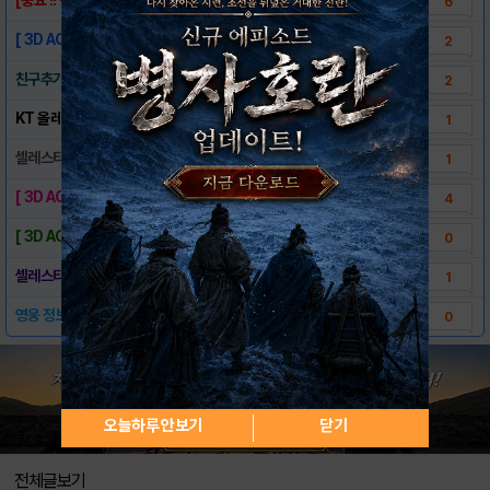
6
[ 3D AOS ]셀레스티얼리그 온라인 티스토..
2
친구추가 , 결투신청 게시판이 추가되었습니다 ..
2
KT 올레마켓 서버 접속 오류 관련 업데이트 ..
1
셀레스티얼리그 온라인 UI(User Inter..
1
[ 3D AOS ]셀레스티얼 리그 온라인 CO..
4
[ 3D AOS ] 셀레스티얼 리그 IOS 오..
0
셀레스티얼리그 초보자 가이드 및 베스트 유저 ..
1
영웅 정보 및 Tip
0
오늘하루 안보기
닫기
전체글보기