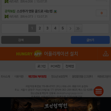
라즈라즈
조회수:206
| 13.07.31
공략&팁
스샷추가 영웅 골드로 사는법
0
라즈라즈
조회수:373
| 13.07.31
1
2
3
4
5
검색
글쓰기
로그인
PC버전
전체앱
|
|
|
|
|
회사소개
이용약관
개인정보 처리방침
청소년 보호정책
불법촬영물 신고센터
제휴광고문의
사업자등록번호:119-86-61101 (주)스마트나우 대표이사:송현두
주소: 서울시 금천구 가산디지털1로 171 연락처:063-284-8635 팩스:02-6265-0377
청소년보호책임자:김동욱
desk@hungryapp.co.kr
등록번호:서울아02322 | 등록일자:2016년4월25일
발행인:(주)스마트나우 송현두 | 편집인:김동욱
헝그리앱의 콘텐츠 및 기사는 저작권법의 보호를 받으므로, 무단 전재, 복사, 배포 등을 금합니다.
Copyright (c) HungryApp All Rights Reserved.