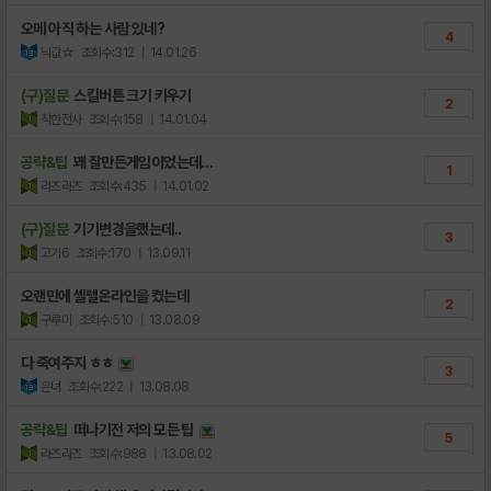
오메 아직 하는 사람 있네?
4
닉값☆
조회수:312
| 14.01.26
(구)질문
스킬버튼 크기 키우기
2
착한전사
조회수:158
| 14.01.04
공략&팁
꽤 잘만든게임이었는데…
1
라즈라즈
조회수:435
| 14.01.02
(구)질문
기기변경을했는데..
3
고기6
조회수:170
| 13.09.11
오랜만에 셀렐온라인을 켰는데
2
구루미
조회수:510
| 13.08.09
다 죽여주지 ㅎㅎ
3
은녀
조회수:222
| 13.08.08
공략&팁
떠나기전 저의 모든 팁
5
라즈라즈
조회수:988
| 13.08.02