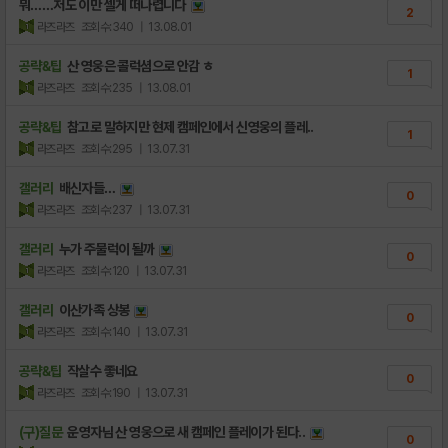
뭐……저도 이만 셀게 떠나렵니다
2
라즈라즈
조회수:340
| 13.08.01
공략&팁
산 영웅은 콜럭셤으로 안감 ㅎ
1
라즈라즈
조회수:235
| 13.08.01
공략&팁
참고로 말하지만 현제 캠페인에서 신영웅의 플레..
1
라즈라즈
조회수:295
| 13.07.31
갤러리
배신자들…
0
라즈라즈
조회수:237
| 13.07.31
갤러리
누가 주물럭이 될까
0
라즈라즈
조회수:120
| 13.07.31
갤러리
이산가족 상봉
0
라즈라즈
조회수:140
| 13.07.31
공략&팁
작살수 좋네요
0
라즈라즈
조회수:190
| 13.07.31
(구)질문
운영자님 산 영웅으로 새 캠페인 플레이가 된다..
0