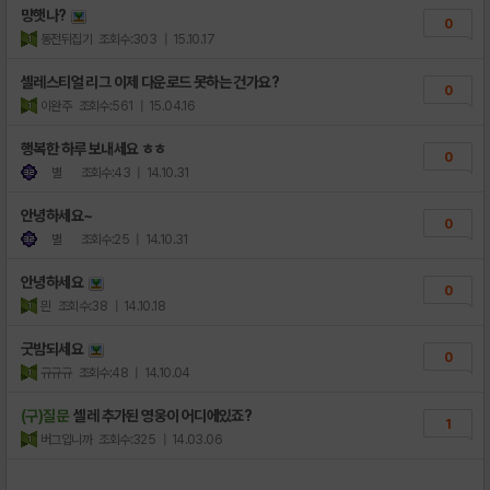
망햇나?
0
동전뒤집기
조회수:303
| 15.10.17
셀레스티얼 리그 이제 다운로드 못하는 건가요?
0
이완주
조회수:561
| 15.04.16
행복한 하루 보내세요 ㅎㅎ
0
별
조회수:43
| 14.10.31
안녕하세요~
0
별
조회수:25
| 14.10.31
안녕하세요
0
믠
조회수:38
| 14.10.18
굿밤되세요
0
규규규
조회수:48
| 14.10.04
(구)질문
셀레 추가된 영웅이 어디에있죠?
1
버그입니까
조회수:325
| 14.03.06