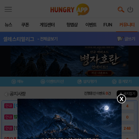
뉴스
쿠폰
게임센터
헝앱샵
이벤트
FUN
커뮤니티
셀레스티얼리그
- 전체글보기
글쓰기
메뉴
이벤트/미션
설치/평가
즐겨찾기
공지사항
진행중인 이벤트
0
건
▲ 공지접기
X
[이벤트] 웃음으로 매일매일 해피! 유머 게시..
4
밥알이의 헝앱통신 ⑲ “밥알이, 드디어 멀티를..
0
[안내] 헝그리앱 필수 상식! 밥알 획득 안내..
248
[중요 !! 경고문 ] 불법 치트프로그램 사용..