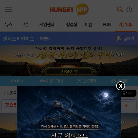
뉴스
쿠폰
게임센터
헝앱샵
이벤트
FUN
커뮤니티
셀레스티얼리그
- 이벤트
글쓰기
메뉴
이벤트/미션
설치/평가
즐겨찾기
X
공지사항
진행중인 이벤트
0
건
▼ 공지펴기
[중요 !! 경고문 ] 불법 치트프로그램 사용..
6
[ 3D AOS ]셀레스티얼리그 온라인 티스토..
2
친구추가 , 결투신청 게시판이 추가되었습니다 ..
2
KT 올레마켓 서버 접속 오류 관련 업데이트 ..
1