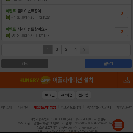
이벤트
셀레이벤트참여
0
쉐이즈
조회수:20
| 12.11.23
이벤트
세레이벤트참여요~
0
쿠키짱
조회수:22
| 12.11.23
1
2
3
4
검색
글쓰기
로그인
PC버전
전체앱
|
|
|
|
|
회사소개
이용약관
개인정보 처리방침
청소년 보호정책
불법촬영물 신고센터
제휴광고문의
사업자등록번호:119-86-61101 (주)스마트나우 대표이사:송현두
주소: 서울시 금천구 가산디지털1로 171 연락처:063-284-8635 팩스:02-6265-0377
청소년보호책임자:김동욱
desk@hungryapp.co.kr
등록번호:서울아02322 | 등록일자:2016년4월25일