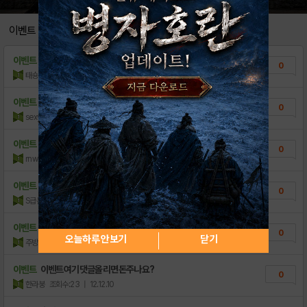
셀레스티얼리그 온라인 UI(User Inter..
1
이벤트
[ 3D AOS ]셀레스티얼 리그 온라인 CO..
4
이벤트
셀레 이벤트 참여
0
[ 3D AOS ] 셀레스티얼 리그 IOS 오..
0
태숑
조회수:10
| 12.12.21
셀레스티얼리그 초보자 가이드 및 베스트 유저 ..
1
이벤트
셀레 이벤참여 케릭공략
0
sexyy
조회수:20
| 12.12.11
영웅 정보 및 Tip
0
이벤트
셀레공략 참여
0
rnwlfd
조회수:3
| 12.12.11
이벤트
셀레 공략 참여
0
S급몬스터
조회수:12
| 12.12.10
이벤트
게임유져 이벤참여
0
오늘하루 안보기
닫기
주방구
조회수:20
| 12.12.10
이벤트
이벤트여기댓글올리면돈주나요?
0
한라붕
조회수:23
| 12.12.10