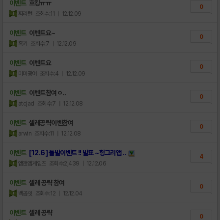
이벤트
흐킹ㅠㅠ
0
쩌리턴
조회수:11
| 12.12.09
이벤트
이벤트요~
0
흑키
조회수:7
| 12.12.09
이벤트
이벤트요
0
미미광어
조회수:4
| 12.12.09
이벤트
이벤트참여ㅇ‥
0
atcjad
조회수:7
| 12.12.08
이벤트
셀레공략이벤참여
0
arwin
조회수:11
| 12.12.08
이벤트
[12.6] 돌발이벤트 !! 발표 ~헝그리앱 ..
4
엠앤엠게임즈
조회수:2,439
| 12.12.06
이벤트
셀레 공략 참여
0
백곰잇
조회수:12
| 12.12.04
이벤트
셀레 공략
0