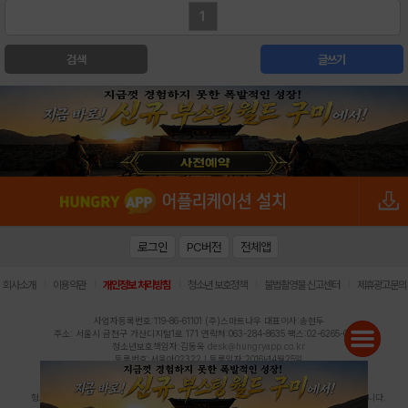
1
검색
글쓰기
로그인
PC버전
전체앱
|
|
|
|
|
회사소개
이용약관
개인정보 처리방침
청소년 보호정책
불법촬영물 신고센터
제휴광고문의
사업자등록번호:119-86-61101 (주)스마트나우 대표이사:송현두
주소: 서울시 금천구 가산디지털1로 171 연락처:063-284-8635 팩스:02-6265-0377
청소년보호책임자:김동욱
desk@hungryapp.co.kr
등록번호:서울아02322 | 등록일자:2016년4월25일
발행인:(주)스마트나우 송현두 | 편집인:김동욱
헝그리앱의 콘텐츠 및 기사는 저작권법의 보호를 받으므로, 무단 전재, 복사, 배포 등을 금합니다.