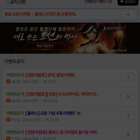
공지사항
진행중인 이벤트
0
건
▼ 공지펴기
동료 소환 이벤트 - 블레스 전장으로 규합하라..
0
2/23(화) 업데이트 내역 안내
0
버그 제보에 대한 조치 안내
0
게임 실행 오류 해결 방법 안내
0
이벤트공지
이벤트공지
[당첨자발표] 공략, 꿀팁 이벤트
1
놀러왕
조회수:350
| 16.02.15
이벤트공지
[당첨자발표][완료] 커스터마이징, 캐릭터 인..
5
놀러왕
조회수:367
| 16.02.05
이벤트공지
[블레스] 오픈 기념 4종 이벤트!
1
『인코』
조회수:1,585
| 16.01.28
이벤트공지
[당첨자 발표] 블레스 헝그리앱과 즐거운 이야..
0
『인코』
조회수:284
| 16.01.27